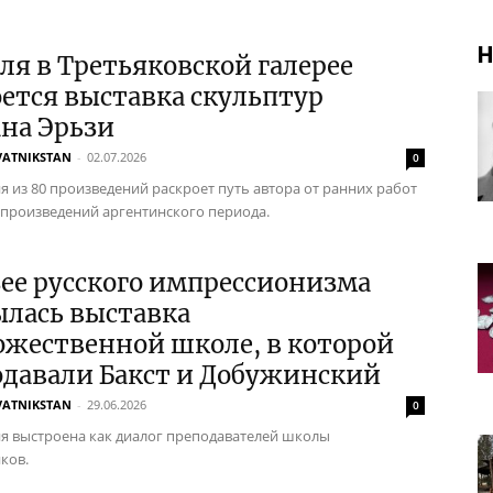
Н
ля в Третьяковской галерее
ется выставка скульптур
на Эрьзи
VATNIKSTAN
-
02.07.2026
0
я из 80 произведений раскроет путь автора от ранних работ
 произведений аргентинского периода.
ее русского импрессионизма
ылась выставка
ожественной школе, в которой
одавали Бакст и Добужинский
VATNIKSTAN
-
29.06.2026
0
я выстроена как диалог преподавателей школы
ков.