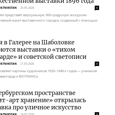
ественной выставки 1896 года
VATNIKSTAN
-
25.05.2026
0
ям представят виртуальную 360-градусную экскурсию
тивный макет выставочного городка, созданный с помощью
.
я в Галерее на Шаболовке
оются выставки о «тихом
арде» и советской светописи
VATNIKSTAN
-
21.05.2026
0
тавляет картины художников 1920–1940-х годов — учеников
авангарда и ВХУТЕМАСа.
ербургском пространстве
ит-арт хранение» открылась
вка про уличное искусство
VATNIKSTAN
-
18.05.2026
0