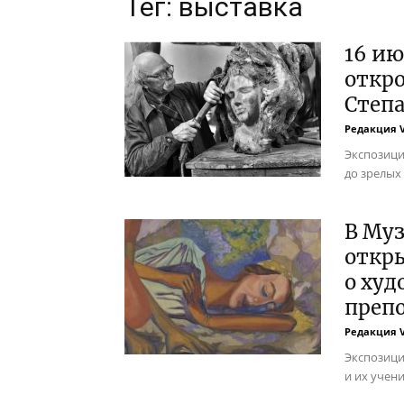
Тег: выставка
16 ию
откро
Степа
Редакция 
Экспозици
до зрелых
В Муз
откр
о худ
преп
Редакция 
Экспозици
и их учени