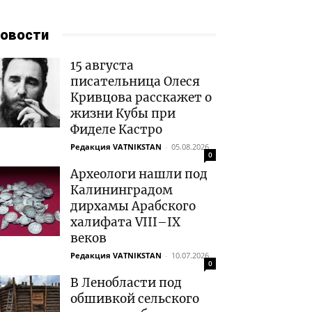
овости
15 августа
писательница Олеся
Кривцова расскажет о
жизни Кубы при
Фиделе Кастро
Редакция VATNIKSTAN
-
05.08.2026
0
Археологи нашли под
Калининградом
дирхамы Арабского
халифата VIII–IX
веков
Редакция VATNIKSTAN
-
10.07.2026
0
В Ленобласти под
обшивкой сельского