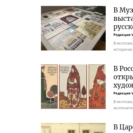
В Муз
выста
русск
Редакция 
В экспози
историчес
В Рос
откры
худо
Редакция 
В экспози
экспонато
В Цар