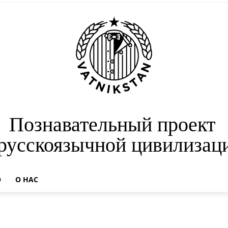
Познавательный проект
 русскоязычной цивилизац
О
О НАС