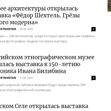
ее архитектуры открылась
вка «Фёдор Шехтель. Грёзы
ого модерна»
VATNIKSTAN
-
26.06.2026
0
ции — 240 экспонатов, среди которых оригинальная графика,
кие фотографии, модели построек мастера.
сийском этнографическом музее
лась выставка к 150-летию
жника Ивана Билибина
VATNIKSTAN
-
17.06.2026
0
ции широкой публике впервые будут представлены 200
в из этнографической коллекции.
ском Селе открылась выставка