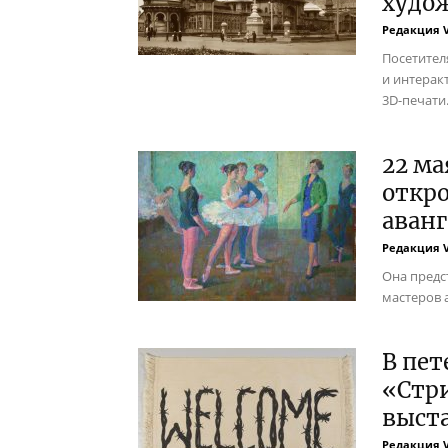
худож
Редакция 
Посетител
и интерак
3D-печати
22 ма
откр
аванг
Редакция 
Она предс
мастеров 
В пет
«Стр
выста
Редакция 