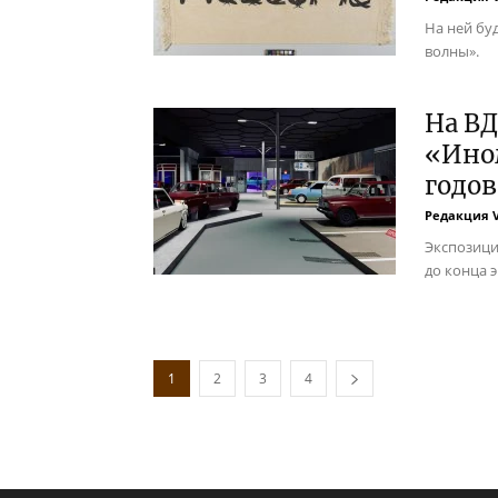
На ней бу
волны».
На В
«Ином
годов
Редакция 
Экспозици
до конца 
1
2
3
4