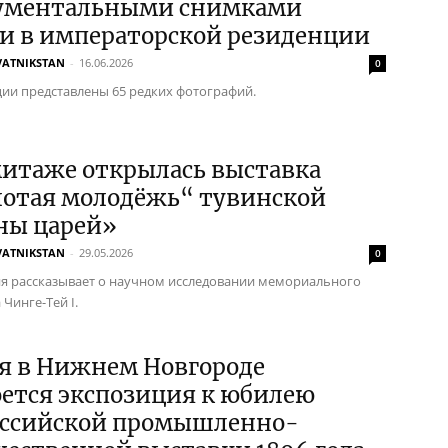
кументальными снимками
и в императорской резиденции
VATNIKSTAN
-
16.06.2026
0
ции представлены 65 редких фотографий.
митаже открылась выставка
лотая молодёжь“ тувинской
ны царей»
VATNIKSTAN
-
29.05.2026
0
я рассказывает о научном исследовании мемориального
Чинге-Тей I.
ая в Нижнем Новгороде
ется экспозиция к юбилею
оссийской промышленно-