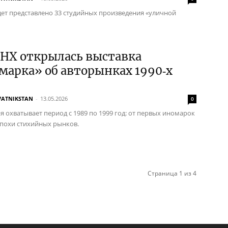
дет представлено 33 студийных произведения «уличной
ДНХ открылась выставка
арка» об авторынках 1990‑х
VATNIKSTAN
-
13.05.2026
0
я охватывает период с 1989 по 1999 год: от первых иномарок
эпохи стихийных рынков.
Страница 1 из 4