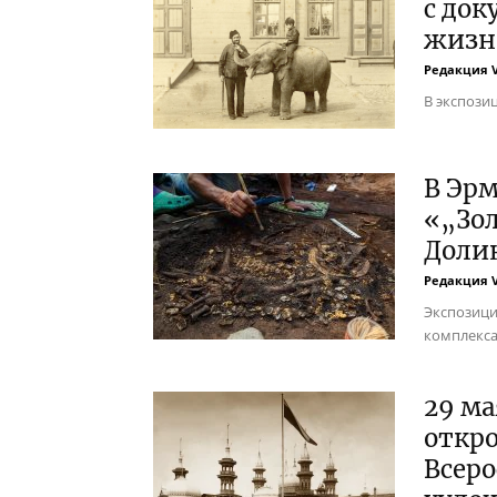
с до
жизн
Редакция 
В экспози
В Эр
«„Зо
Доли
Редакция 
Экспозици
комплекса 
29 м
откро
Всер