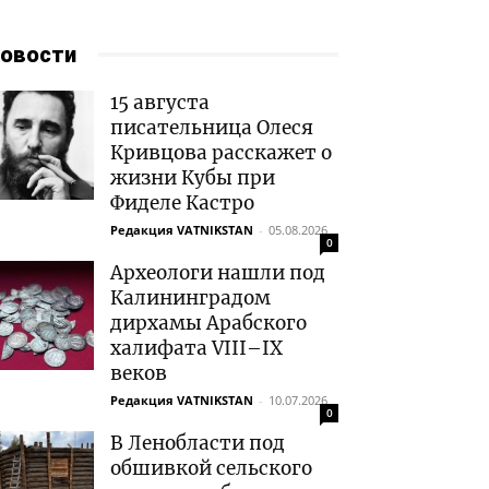
овости
15 августа
писательница Олеся
Кривцова расскажет о
жизни Кубы при
Фиделе Кастро
Редакция VATNIKSTAN
-
05.08.2026
0
Археологи нашли под
Калининградом
дирхамы Арабского
халифата VIII–IX
веков
Редакция VATNIKSTAN
-
10.07.2026
0
В Ленобласти под
обшивкой сельского