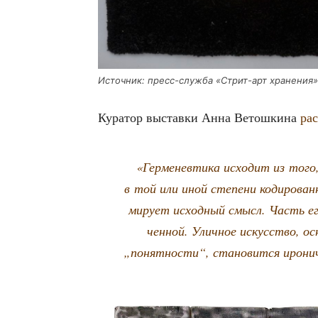
Источ­ник: пресс-служ­ба «Стрит-арт хранения»
Кура­тор выстав­ки Анна Ветош­ки­на
рас
«Гер­ме­нев­ти­ка исхо­дит из тог
в той или иной сте­пе­ни коди­ро­ва
ми­ру­ет исход­ный смысл. Часть его
чен­ной. Улич­ное искус­ство, осн
„понят­но­сти“, ста­но­вит­ся иро­н