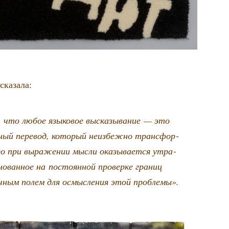
­ска­за­ла
:
о, что любое язы­ко­вое выска­зы­ва­ние — это
н­ный пере­вод, кото­рый неиз­беж­но транс­фор­
 при выра­же­нии мыс­ли ока­зы­ва­ет­ся утра­
о­ван­ное на посто­ян­ной про­вер­ке гра­ниц
ич­ным полем для осмыс­ле­ния этой проблемы».