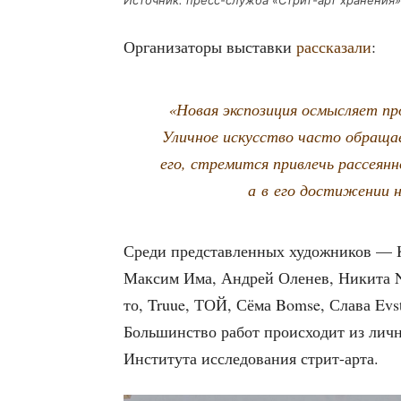
Источ­ник: пресс-служ­ба «Стрит-арт хранения»
Орга­ни­за­то­ры выстав­ки
рас­ска­за­ли
:
«Новая экс­по­зи­ция осмыс­ля­ет про
Улич­ное искус­ство часто обра­ща­ет­
его, стре­мит­ся при­влечь рас­се­ян­
а в его дости­же­нии н
Сре­ди пред­став­лен­ных худож­ни­ков 
Мак­сим Има, Андрей Оле­нев, Ники­та N
то, Truue, ТОЙ, Сёма Bomse, Сла­ва Evst
Боль­шин­ство работ про­ис­хо­дит из лич­н
Инсти­ту­та иссле­до­ва­ния стрит-арта.