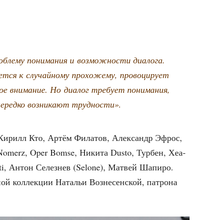
­бле­му пони­ма­ния и воз­мож­но­сти диа­ло­га.
ся к слу­чай­но­му про­хо­же­му, про­во­ци­ру­ет
ное вни­ма­ние. Но диа­лог тре­бу­ет пони­ма­ния,
еред­ко воз­ни­ка­ют трудности».
— Кирилл Кто, Артём Фила­тов, Алек­сандр Эфрос,
omerz, Oper Bomse, Ники­та Dusto, Тур­бен, Хеа­
i, Антон Селез­нев (Selone), Мат­вей Шапи­ро.
ой кол­лек­ции Ната­льи Воз­не­сен­ской, патро­на