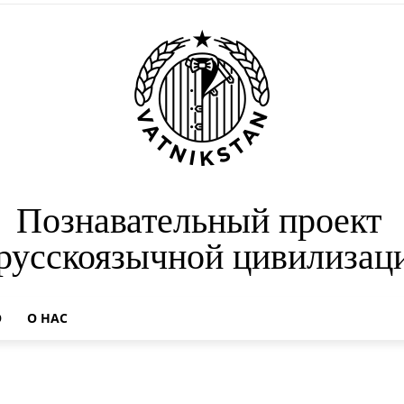
Познавательный проект
 русскоязычной цивилизац
О
О НАС