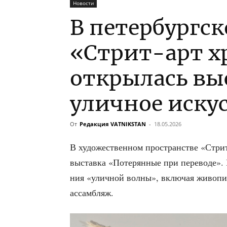
Новости
В петербургс
«Стрит-арт х
открылась вы
уличное иску
От
Редакция VATNIKSTAN
-
18.05.2026
В худо­же­ствен­ном про­стран­стве «Стри
выстав­ка «Поте­рян­ные при пере­во­де». Н
ния «улич­ной вол­ны», вклю­чая живо­пис
ассамбляж.