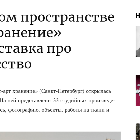
ком пространстве
Н
ранение»
ставка про
сство
т-арт хра­не­ние» (Санкт-Петер­бург) откры­лась
а ней пред­став­ле­ны 33 сту­дий­ных про­из­ве­де­
ь, фото­гра­фию, объ­ек­ты, рабо­ты на тка­ни и