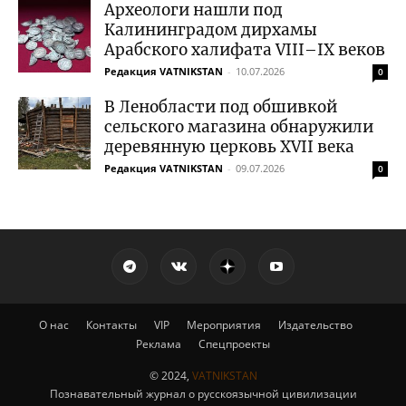
Археологи нашли под
Калининградом дирхамы
Арабского халифата VIII–IX веков
Редакция VATNIKSTAN
-
10.07.2026
0
В Ленобласти под обшивкой
сельского магазина обнаружили
деревянную церковь XVII века
Редакция VATNIKSTAN
-
09.07.2026
0
О нас
Контакты
VIP
Мероприятия
Издательство
Реклама
Спецпроекты
© 2024,
VATNIKSTAN
Познавательный журнал о русскоязычной цивилизации