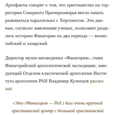
Арте­фак­ты гово­рят о том, что хри­сти­ан­ство на тер­
ри­то­рии Север­но­го При­чер­но­мо­рья мог­ло начать
раз­ви­вать­ся парал­лель­но с Хер­со­не­сом. Эти дан­
ные, соглас­но заяв­ле­ни­ям уче­ных, поз­во­ля­ют раз­де­
лить исто­рию Фана­го­рии на два пери­о­да — визан­
тий­ский и хазарский.
Дирек­тор музея-запо­вед­ни­ка «Фана­го­рия», гла­ва
Фана­го­рий­ской архео­ло­ги­че­ской экс­пе­ди­ции, заве­
ду­ю­щий Отде­лом клас­си­че­ской архео­ло­гии Инсти­
ту­та архео­ло­гии РАН Вла­ди­мир Куз­не­цов
рас­ска­
зал
:
«Это
(Фана­го­рия — Ред.)
был очень круп­ный
хри­сти­ан­ский центр с боль­шой хри­сти­ан­ской