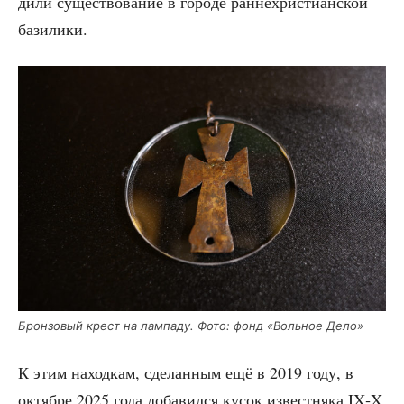
ди­ли суще­ство­ва­ние в горо­де ран­не­хри­сти­ан­ской
базилики.
Брон­зо­вый крест на лам­па­ду. Фото: фонд «Воль­ное Дело»
К этим наход­кам, сде­лан­ным ещё в 2019 году, в
октяб­ре 2025 года доба­вил­ся кусок извест­ня­ка IX‑X