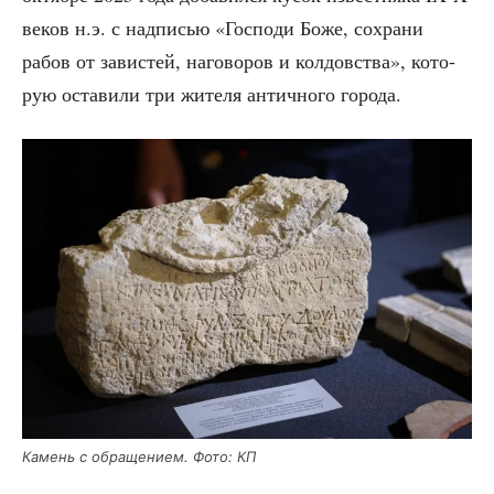
веков н.э. с над­пи­сью «Гос­по­ди Боже, сохра­ни
рабов от зави­стей, наго­во­ров и кол­дов­ства», кото­
рую оста­ви­ли три жите­ля антич­но­го города.
Камень с обра­ще­ни­ем. Фото: КП