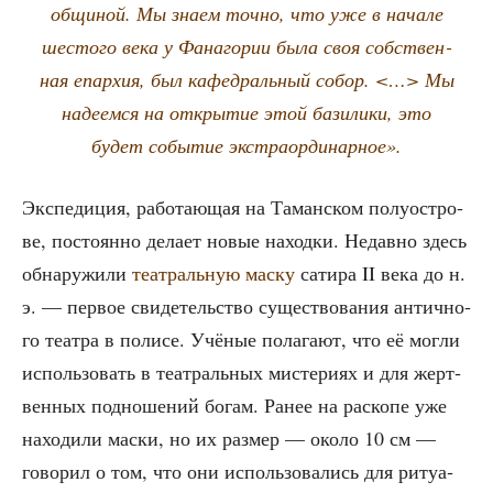
общи­ной. Мы зна­ем точ­но, что уже в нача­ле
шесто­го века у Фана­го­рии была своя соб­ствен­
ная епар­хия, был кафед­раль­ный собор. <…> Мы
наде­ем­ся на откры­тие этой бази­ли­ки, это
будет собы­тие экстраординарное».
Экс­пе­ди­ция, рабо­та­ю­щая на Таман­ском полу­ост­ро­
ве, посто­ян­но дела­ет новые наход­ки. Недав­но здесь
обна­ру­жи­ли
теат­раль­ную мас­ку
сати­ра II века до н.
э. — пер­вое сви­де­тель­ство суще­ство­ва­ния антич­но­
го теат­ра в поли­се. Учё­ные пола­га­ют, что её мог­ли
исполь­зо­вать в теат­раль­ных мисте­ри­ях и для жерт­
вен­ных под­но­ше­ний богам. Ранее на рас­ко­пе уже
нахо­ди­ли мас­ки, но их раз­мер — око­ло 10 см —
гово­рил о том, что они исполь­зо­ва­лись для риту­а­