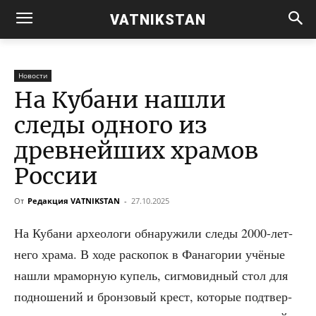
VATNIKSTAN
Новости
На Кубани нашли
следы одного из
древнейших храмов
России
От
Редакция VATNIKSTAN
-
27.10.2025
На Куба­ни архео­ло­ги обна­ру­жи­ли сле­ды 2000-лет­
не­го хра­ма. В ходе рас­ко­пок в Фана­го­рии учё­ные
нашли мра­мор­ную купель, сиг­мо­вид­ный стол для
под­но­ше­ний и брон­зо­вый крест, кото­рые под­твер­