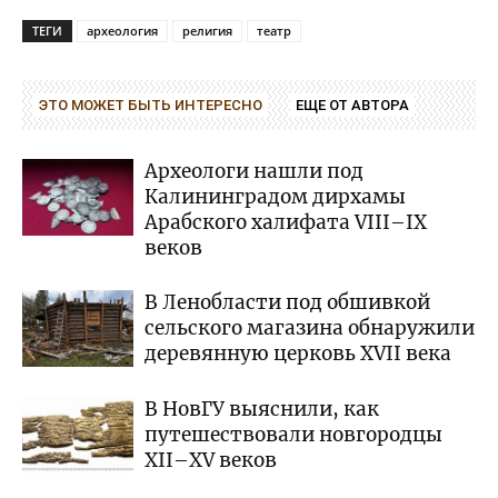
ТЕГИ
археология
религия
театр
ЭТО МОЖЕТ БЫТЬ ИНТЕРЕСНО
ЕЩЕ ОТ АВТОРА
Археологи нашли под
Калининградом дирхамы
Арабского халифата VIII–IX
веков
В Ленобласти под обшивкой
сельского магазина обнаружили
деревянную церковь XVII века
В НовГУ выяснили, как
путешествовали новгородцы
XII–XV веков