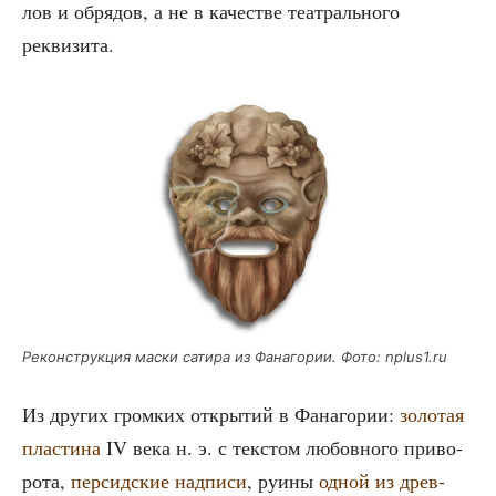
лов и обря­дов, а не в каче­стве теат­раль­но­го
реквизита.
Рекон­струк­ция мас­ки сати­ра из Фана­го­рии. Фото: nplus1.ru
Из дру­гих гром­ких откры­тий в Фана­го­рии:
золо­тая
пла­сти­на
IV века н. э. с тек­стом любов­но­го при­во­
ро­та,
пер­сид­ские над­пи­си
, руи­ны
одной из древ­