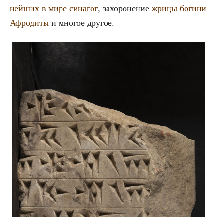
ней­ших в мире сина­гог
, захо­ро­не­ние
жри­цы боги­ни
Афро­ди­ты
и мно­гое другое.