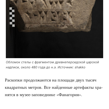
Обло­мок сте­лы с фраг­мен­том древ­не­пер­сид­ской цар­ской
над­пи­си, око­ло 480 года до н.э. Источ­ник: shakko
Рас­коп­ки про­дол­жа­ют­ся на пло­ща­ди двух тысяч
квад­рат­ных мет­ров. Все най­ден­ные арте­фак­ты хра­
нят­ся в музее-запо­вед­ни­ке «Фана­го­рия».