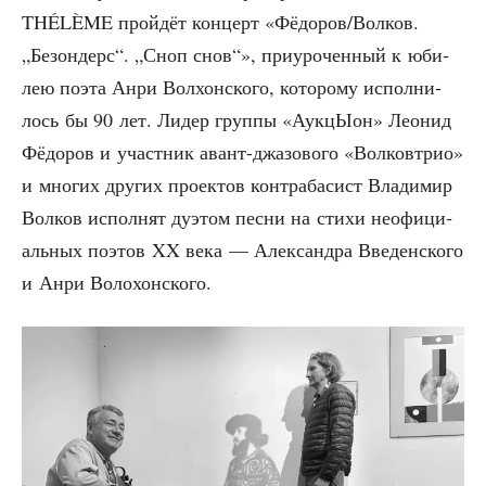
THÉLÈME прой­дёт кон­церт «Фёдоров/Волков.
„Без­он­дерс“. „Сноп снов“», при­уро­чен­ный к юби­
лею поэта Анри Вол­хон­ско­го, кото­ро­му испол­ни­
лось бы 90 лет. Лидер груп­пы «Аук­цЫ­он» Лео­нид
Фёдо­ров и участ­ник авант-джа­зо­во­го «Вол­ко­втрио»
и мно­гих дру­гих про­ек­тов кон­тра­ба­сист Вла­ди­мир
Вол­ков испол­нят дуэ­том пес­ни на сти­хи неофи­ци­
аль­ных поэтов XX века — Алек­сандра Вве­ден­ско­го
и Анри Волохонского.