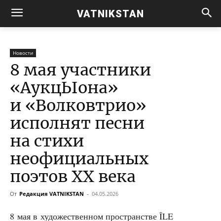
VATNIKSTAN
Новости
8 мая участники
«АукцЫона»
и «Волковтрио»
исполнят песни
на стихи
неофициальных
поэтов XX века
От
Редакция VATNIKSTAN
-
04.05.2026
8 мая в худо­же­ствен­ном про­стран­стве ÎLE