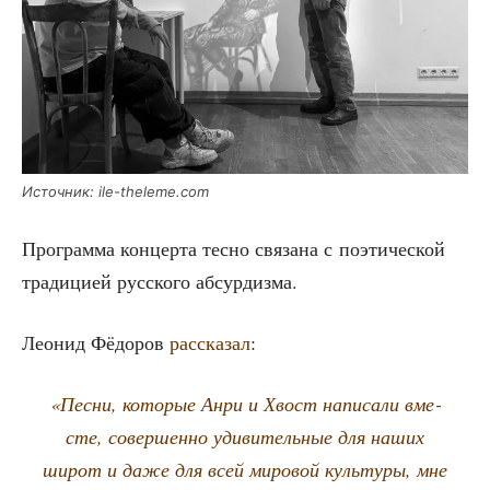
Источ­ник: ile-theleme.com
Про­грам­ма кон­цер­та тес­но свя­за­на с поэ­ти­че­ской
тра­ди­ци­ей рус­ско­го абсурдизма.
Лео­нид Фёдо­ров
рас­ска­зал
:
«Пес­ни, кото­рые Анри и Хвост напи­са­ли вме­
сте, совер­шен­но уди­ви­тель­ные для наших
широт и даже для всей миро­вой куль­ту­ры, мне