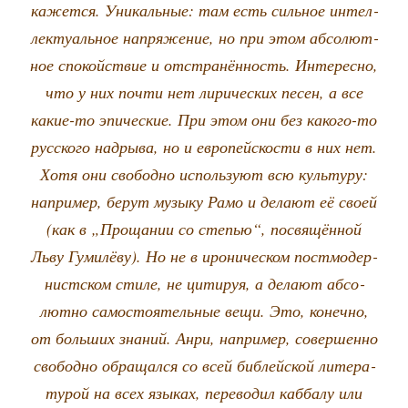
кажет­ся. Уни­каль­ные: там есть силь­ное интел­
лек­ту­аль­ное напря­же­ние, но при этом абсо­лют­
ное спо­кой­ствие и отстра­нён­ность. Инте­рес­но,
что у них почти нет лири­че­ских песен, а все
какие-то эпи­че­ские. При этом они без како­го-то
рус­ско­го над­ры­ва, но и евро­пей­с­ко­сти в них нет.
Хотя они сво­бод­но исполь­зу­ют всю куль­ту­ру:
напри­мер, берут музы­ку Рамо и дела­ют её сво­ей
(как в „Про­ща­нии со сте­пью“, посвя­щён­ной
Льву Гуми­лё­ву). Но не в иро­ническом пост­мо­дер­
нист­ском сти­ле, не цити­руя, а дела­ют абсо­
лют­но само­сто­я­тель­ные вещи. Это, конеч­но,
от боль­ших зна­ний. Анри, напри­мер, совер­шен­но
сво­бод­но обра­щал­ся со всей библей­ской лите­ра­
ту­рой на всех язы­ках, пере­во­дил каб­ба­лу или