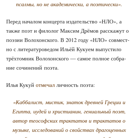
псал­мы, но не акаде­ми­чески, а поэтически».
Перед нача­лом кон­цер­та изда­тель­ство «НЛО», а
так­же поэт и фило­лог Мак­сим Дрё­мов рас­ска­жут о
поэ­зии Воло­хон­ско­го. В 2012 году «НЛО» сов­мест­
но с лите­ра­ту­ро­ве­дом Ильёй Куку­ем выпу­сти­ло
трёх­том­ник Воло­хон­ско­го — самое пол­ное собра­
ние сочи­не­ний поэта.
Илья Кукуй
отме­чал
лич­ность поэта:
«Каб­ба­лист, мистик, зна­ток древ­ней Гре­ции и
Егип­та, иудей и хри­сти­а­нин, гени­аль­ный поэт,
автор тео­соф­ских трак­та­тов и трак­та­тов о
музы­ке, иссле­до­ва­ний о свой­ствах дра­го­цен­ных