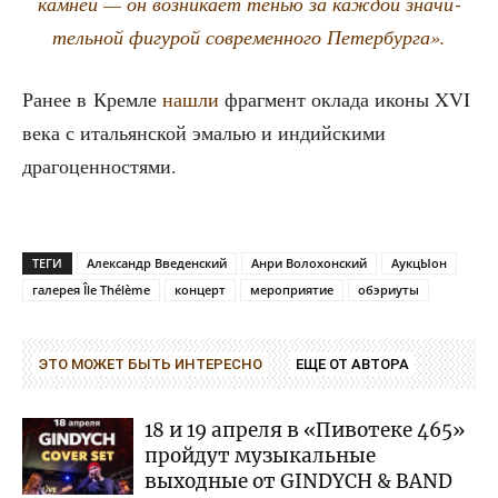
кам­ней — он воз­ни­ка­ет тенью за каж­дой зна­чи­
тель­ной фигу­рой совре­мен­но­го Петербурга».
Ранее в Крем­ле
нашли
фраг­мент окла­да ико­ны XVI
века с ита­льян­ской эма­лью и индий­ски­ми
драгоценностями.
ТЕГИ
Александр Введенский
Анри Волохонский
АукцЫон
галерея Île Thélème
концерт
мероприятие
обэриуты
ЭТО МОЖЕТ БЫТЬ ИНТЕРЕСНО
ЕЩЕ ОТ АВТОРА
18 и 19 апреля в «Пивотеке 465»
пройдут музыкальные
выходные от GINDYCH & BAND