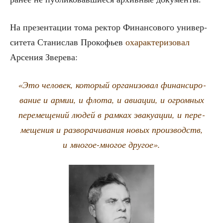
На пре­зен­та­ции тома рек­тор Финан­со­во­го уни­вер­
си­те­та Ста­ни­слав Про­ко­фьев
оха­рак­те­ри­зо­вал
Арсе­ния Зверева:
«Это чело­век, кото­рый орга­ни­зо­вал финан­си­ро­
ва­ние и армии, и фло­та, и авиа­ции, и огром­ных
пере­ме­ще­ний людей в рам­ках эва­ку­а­ции, и пере­
ме­ще­ния и раз­во­ра­чи­ва­ния новых про­из­водств,
и мно­гое-мно­гое другое».