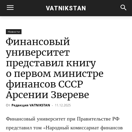
VATNIKSTAN
Новости
Финансовый
университет
представил книгу
о первом министре
финансов СССР
Арсении Звереве
От
Редакция VATNIKSTAN
-
11.12.2025
Финан­со­вый уни­вер­си­тет при Пра­ви­тель­стве РФ
пред­ста­вил том «Народ­ный комис­са­ри­ат финан­сов