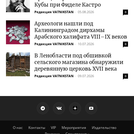
Кубы при Фиделе Кастро
Редакция VATNIKSTAN
-
05.08.2026
0
Археологи нашли под
Калининградом дирхамы
Арабского халифата VIII–IX веков
Редакция VATNIKSTAN
-
10.07.2026
0
В Ленобласти под обшивкой
сельского магазина обнаружили
деревянную церковь XVII века
Редакция VATNIKSTAN
-
09.07.2026
0
О нас
Контакты
VIP
Мероприятия
Издательство
Реклама
Спецпроекты