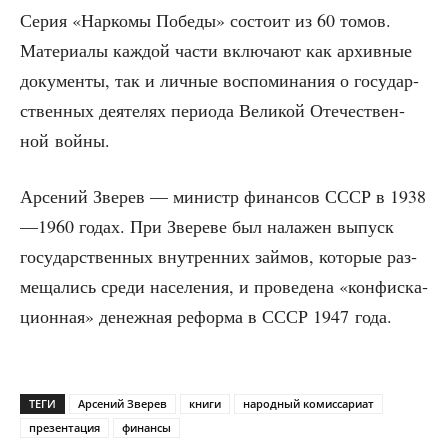
Серия «Нар­ко­мы Побе­ды» состо­ит из 60 томов.
Мате­ри­а­лы каж­дой части вклю­ча­ют как архив­ные
доку­мен­ты, так и лич­ные вос­по­ми­на­ния о госу­дар­
ствен­ных дея­те­лях пери­о­да Вели­кой Оте­че­ствен­
ной войны.
Арсе­ний Зве­рев — министр финан­сов СССР в 1938
—1960 годах. При Зве­ре­ве был нала­жен выпуск
госу­дар­ствен­ных внут­рен­них зай­мов, кото­рые раз­
ме­ща­лись сре­ди насе­ле­ния, и про­ве­де­на «кон­фис­ка­
ци­он­ная» денеж­ная рефор­ма в СССР 1947 года.
ТЕГИ
Арсений Зверев
книги
народный комиссариат
презентация
финансы