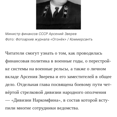
Министр финан­сов СССР Арсе­ний Зве­рев
Фото: Фото­ар­хив жур­на­ла «Ого­нёк» / Коммерсантъ
Чита­те­ли смо­гут узнать о том, как про­во­ди­лась
финан­со­вая поли­ти­ка в воен­ные годы, о пере­строй­
ке систе­мы на воен­ные рель­сы, а так­же о лич­ном
вкла­де Арсе­ния Зве­ре­ва и его заме­сти­те­лей в общее
дело. Отдель­ная гла­ва посвя­ще­на бое­во­му пути чет­
вёр­той стрел­ко­вой диви­зии народ­но­го опол­че­ния
— «Диви­зии Нар­ком­фи­на», в состав кото­рой всту­
пи­ли мно­гие сотруд­ни­ки ведомства.