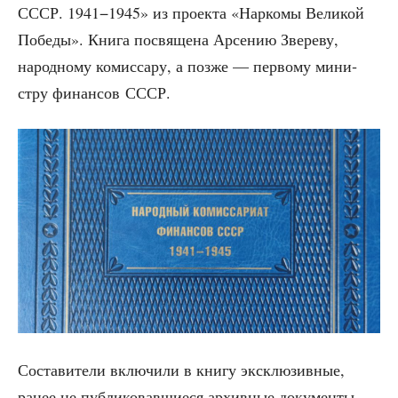
СССР. 1941−1945» из про­ек­та «Нар­ко­мы Вели­кой
Побе­ды». Кни­га посвя­ще­на Арсе­нию Зве­ре­ву,
народ­но­му комис­са­ру, а поз­же — пер­во­му мини­
стру финан­сов СССР.
Соста­ви­те­ли вклю­чи­ли в кни­гу экс­клю­зив­ные,
ранее не пуб­ли­ко­вав­ши­е­ся архив­ные документы.