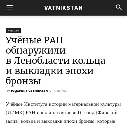
VATNIKSTAN
Новости
Учёные РАН
обнаружили
в Ленобласти кольца
и выкладки эпохи
бронзы
От
Редакция VATNIKSTAN
-
09.04.2026
Учё­ные Инсти­ту­та исто­рии мате­ри­аль­ной куль­ту­ры
(ИИМК) РАН нашли на ост­ро­ве Гогланд (Фин­ский
залив) коль­ца и выклад­ки эпо­хи брон­зы, кото­рые