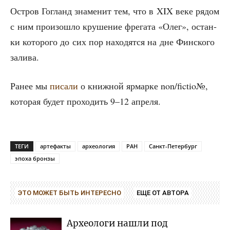
Ост­ров Гогланд зна­ме­нит тем, что в XIX веке рядом
с ним про­изо­шло кру­ше­ние фре­га­та «Олег», остан­
ки кото­ро­го до сих пор нахо­дят­ся на дне Фин­ско­го
залива.
Ранее мы
писа­ли
о книж­ной ярмар­ке non/fictio№,
кото­рая будет про­хо­дить 9–12 апреля.
ТЕГИ
артефакты
археология
РАН
Санкт-Петербург
эпоха бронзы
ЭТО МОЖЕТ БЫТЬ ИНТЕРЕСНО
ЕЩЕ ОТ АВТОРА
Археологи нашли под