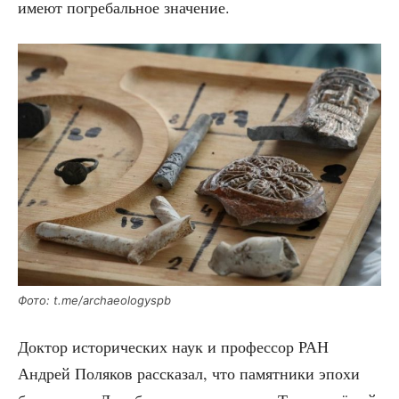
име­ют погре­баль­ное значение.
Фото: t.me/archaeologyspb
Док­тор исто­ри­че­ских наук и про­фес­сор РАН
Андрей Поля­ков рас­ска­зал, что памят­ни­ки эпо­хи