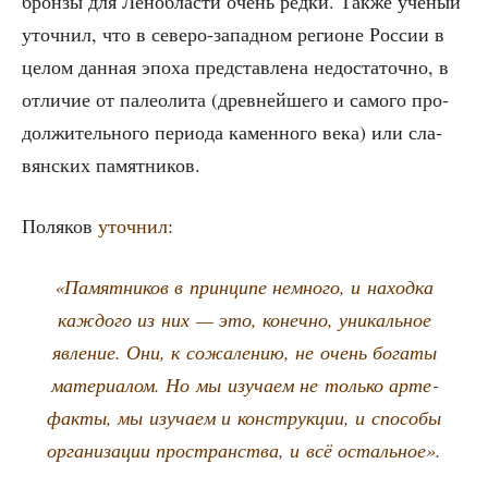
брон­зы для Ленобла­сти очень ред­ки. Так­же учё­ный
уточ­нил, что в севе­ро-запад­ном реги­оне Рос­сии в
целом дан­ная эпо­ха пред­став­ле­на недо­ста­точ­но, в
отли­чие от палео­ли­та (древ­ней­ше­го и само­го про­
дол­жи­тель­но­го пери­о­да камен­но­го века) или сла­
вян­ских памятников.
Поля­ков
уточ­нил
:
«Памят­ни­ков в прин­ци­пе немно­го, и наход­ка
каж­до­го из них — это, конеч­но, уни­каль­ное
явле­ние. Они, к сожа­ле­нию, не очень бога­ты
мате­ри­а­лом. Но мы изу­ча­ем не толь­ко арте­
фак­ты, мы изу­ча­ем и кон­струк­ции, и спо­со­бы
орга­ни­за­ции про­стран­ства, и всё остальное».