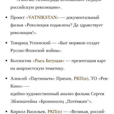
рос­сий­скую революцию».
Про­ект
«VATNIKSTAN»
— доку­мен­таль­ный
фильм «Рево­лю­ция подав­ле­на? Да здрав­ству­ет
революция!».
Това­рищ Успен­ский — «Быт моря­ков-сол­дат
Рус­ско-Япон­ской войны».
Кол­лек­тив
«Рысь Бегу­щая»
— пре­зен­та­ция карт
на анар­хист­скую тематику.
Алек­сей «Пау­ти­нычъ» Пря­хин,
РКП(и)
, ТО «Рев­
Ки­но» —
идей­но-худо­же­ствен­ный ана­лиз филь­ма Сер­гея
Эйзен­штей­на «Бро­не­но­сец „Потём­кин“».
Кирилл Васи­льев,
РКП(и)
— «Вели­кая, рос­сий­