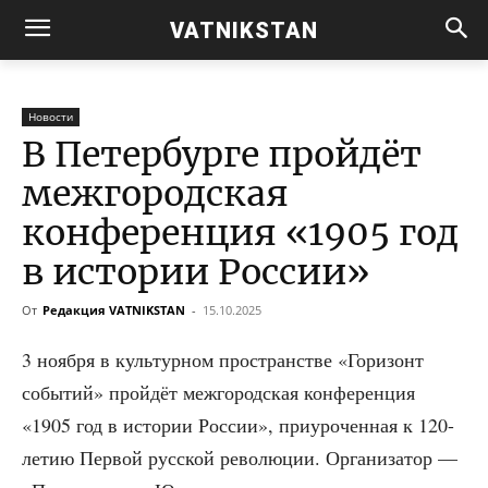
VATNIKSTAN
Новости
В Петербурге пройдёт
межгородская
конференция «1905 год
в истории России»
От
Редакция VATNIKSTAN
-
15.10.2025
3 нояб­ря в куль­тур­ном про­стран­стве «Гори­зонт
собы­тий» прой­дёт меж­го­род­ская кон­фе­рен­ция
«1905 год в исто­рии Рос­сии», при­уро­чен­ная к 120-
летию Пер­вой рус­ской рево­лю­ции. Орга­ни­за­тор —