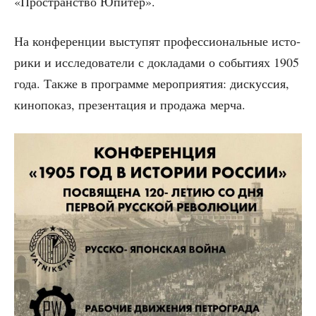
«Про­стран­ство Юпитер».
На кон­фе­рен­ции высту­пят про­фес­си­о­наль­ные исто­
ри­ки и иссле­до­ва­те­ли с докла­да­ми о собы­ти­ях 1905
года. Так­же в про­грам­ме меро­при­я­тия: дис­кус­сия,
кино­по­каз, пре­зен­та­ция и про­да­жа мерча.