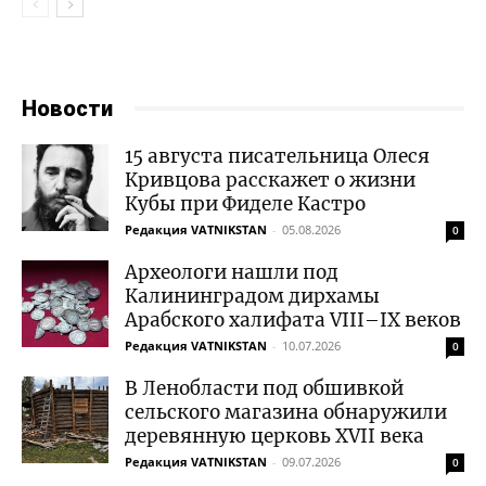
Новости
15 августа писательница Олеся
Кривцова расскажет о жизни
Кубы при Фиделе Кастро
Редакция VATNIKSTAN
-
05.08.2026
0
Археологи нашли под
Калининградом дирхамы
Арабского халифата VIII–IX веков
Редакция VATNIKSTAN
-
10.07.2026
0
В Ленобласти под обшивкой
сельского магазина обнаружили
деревянную церковь XVII века
Редакция VATNIKSTAN
-
09.07.2026
0