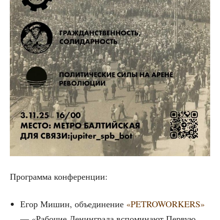
Про­грам­ма конференции:
Егор Мишин, объ­еди­не­ние
«PETROWORKERS»
— «Рабо­чие Ленин­гра­да вспо­ми­на­ют Первую