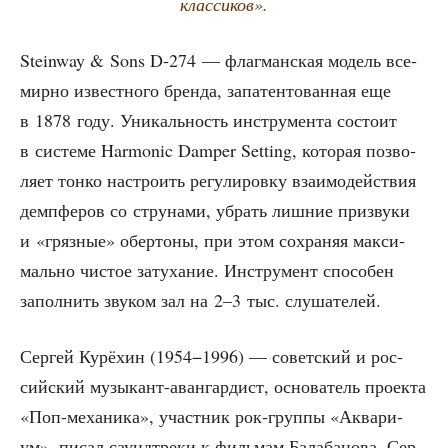
классиков».
Steinway & Sons D‑274 — флаг­ман­ская модель все­
мир­но извест­но­го брен­да, запа­тен­то­ван­ная еще
в 1878 году. Уни­каль­ность инстру­мен­та состо­ит
в систе­ме Harmonic Damper Setting, кото­рая поз­во­
ля­ет тон­ко настро­ить регу­ли­ров­ку вза­и­мо­дей­ствия
демп­фе­ров со стру­на­ми, убрать лиш­ние при­зву­ки
и «гряз­ные» обер­то­ны, при этом сохра­няя мак­си­
маль­но чистое зату­ха­ние. Инстру­мент спо­со­бен
запол­нить зву­ком зал на 2–3 тыс. слушателей.
Сер­гей Курё­хин (1954−1996) — совет­ский и рос­
сий­ский музы­кант-аван­гар­дист, осно­ва­тель про­ек­та
«Поп-меха­ни­ка», участ­ник рок-груп­пы «Аква­ри­
ум», писал саунд­тре­ки к филь­мам Бала­ба­но­ва, Сер­