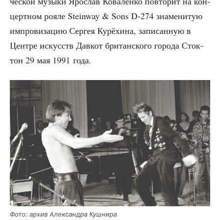
че­ской музы­ки Яро­слав Кова­лен­ко повто­рит на кон­
церт­ном роя­ле Steinway & Sons D‑274 зна­ме­ни­тую
импро­ви­за­цию Сер­гея Курё­хи­на, запи­сан­ную в
Цен­тре искусств Дав­кот бри­тан­ско­го горо­да Сток­
тон 29 мая 1991 года.
Фото: архив Алек­сандра Кушнира