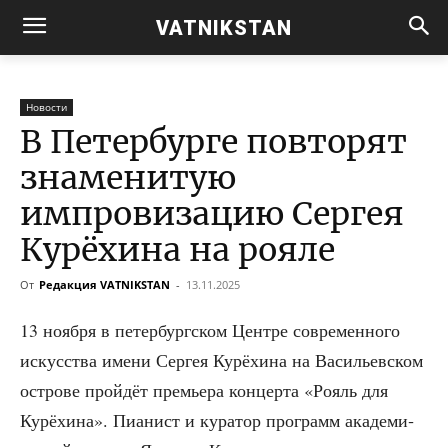
VATNIKSTAN
Новости
В Петербурге повторят
знаменитую
импровизацию Сергея
Курёхина на рояле
От
Редакция VATNIKSTAN
-
13.11.2025
13 нояб­ря в петер­бург­ском Цен­тре совре­мен­но­го
искус­ства име­ни Сер­гея Курё­хи­на на Васи­льев­ском
ост­ро­ве прой­дёт пре­мье­ра кон­цер­та «Рояль для
Курё­хи­на». Пиа­нист и кура­тор про­грамм ака­де­ми­