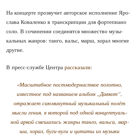
На кон­цер­те про­зву­чит автор­ское испол­не­ние Яро­
сла­ва Кова­лен­ко в тран­скрип­ции для фор­те­пи­а­но
соло. В сочи­не­нии соеди­нят­ся мно­же­ство музы­
каль­ных жан­ров: тан­го, вальс, марш, хорал мно­гие
другие.
В пресс-служ­бе Цен­тра
рас­ска­за­ли
:
«Мас­штаб­ное пост­мо­дер­нист­кое полот­но,
извест­ное под назва­ни­ем аль­бом „Дав­кот“,
отра­жа­ет сию­ми­нут­ный музы­каль­ный полёт
мыс­ли гения, в кото­рой под одной кон­цеп­ту­аль­
ной аркой сме­ша­лись жан­ры тан­го, валь­са, мар­
ша, хорал, буги-вуги и цита­ты из музы­ки