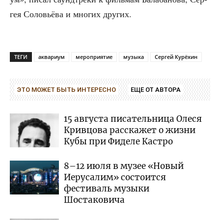
гея Соло­вьё­ва и мно­гих других.
ТЕГИ
аквариум
мероприятие
музыка
Сергей Курёхин
ЭТО МОЖЕТ БЫТЬ ИНТЕРЕСНО
ЕЩЕ ОТ АВТОРА
15 августа писательница Олеся
Кривцова расскажет о жизни
Кубы при Фиделе Кастро
8–12 июля в музее «Новый
Иерусалим» состоится
фестиваль музыки
Шостаковича