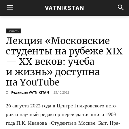
VATNIKSTAN
Новости
Лекция «Московские
студенты на рубеже XIX
— XX веков: учеба
и жизнь» доступна
на YouTube
От
Редакция VATNIKSTAN
-
25.10.2022
26 авгу­ста 2022 года в Цен­тре Гиля­ров­ско­го исто­
рик и науч­ный редак­тор пере­из­да­ния кни­ги 1903
года П.К. Ива­но­ва «Сту­ден­ты в Москве. Быт. Нра­