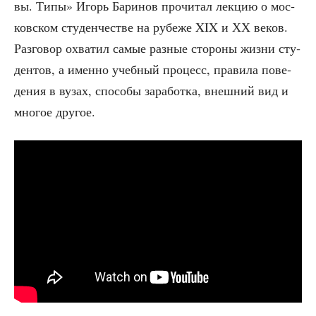
вы. Типы» Игорь Бари­нов про­чи­тал лек­цию о мос­
ков­ском сту­ден­че­стве на рубе­же XIX и ХХ веков.
Раз­го­вор охва­тил самые раз­ные сто­ро­ны жиз­ни сту­
ден­тов, а имен­но учеб­ный про­цесс, пра­ви­ла пове­
де­ния в вузах, спо­со­бы зара­бот­ка, внеш­ний вид и
мно­гое другое.