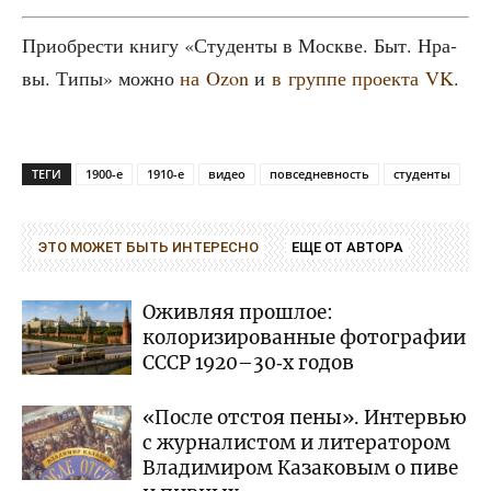
При­об­ре­сти кни­гу «Сту­ден­ты в Москве. Быт. Нра­
вы. Типы» мож­но
на Ozon
и
в груп­пе про­ек­та VK
.
ТЕГИ
1900-е
1910-е
видео
повседневность
студенты
ЭТО МОЖЕТ БЫТЬ ИНТЕРЕСНО
ЕЩЕ ОТ АВТОРА
Оживляя прошлое:
колоризированные фотографии
СССР 1920–30‑х годов
«После отстоя пены». Интервью
с журналистом и литератором
Владимиром Казаковым о пиве