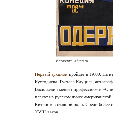
Источ­ник: litfund.ru
Пер­вый аук­ци­он
прой­дёт в 19:00. На нё
Кусто­ди­е­ва, Густа­ва Клу­ци­са, авто­гр
Васи­лье­вич меня­ет про­фес­сию» и «Опе
пла­кат на рус­ском язы­ке аме­ри­кан­ско
Кито­ном в глав­ной роли. Сре­ди более с
XVIII веков.