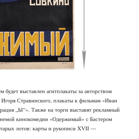
м будет выстав­лен агит­пла­ка­ты за автор­ством
аф Иго­ря Стра­вин­ско­го, пла­ка­ты к филь­мам «Иван
­ра­ция „Ы“». Так­же на тор­ги выста­вят реклам­ный
й немой кино­ко­ме­дии «Одер­жи­мый» с Басте­ром
та­рых лотов: кар­ты и руко­пи­си XVII —