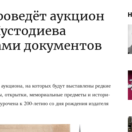
оведёт аукцион
Н
Кустодиева
ами документов
аук­ци­о­на, на кото­рых будут выстав­ле­ны ред­кие
ты, открыт­ки, мемо­ри­аль­ные пред­ме­ты и исто­ри­
­уро­че­на к 200-летию со дня рож­де­ния изда­те­ля