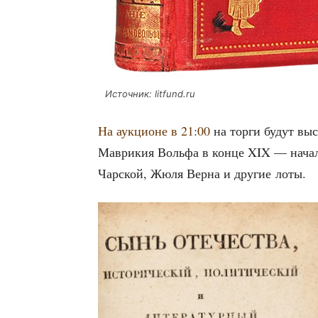
Источ­ник: litfund.ru
На аук­ци­оне в 21:00
на тор­ги будут выс
Мав­ри­кия Воль­фа в кон­це XIX — нача­
Чар­ской, Жюля Вер­на и дру­гие лоты.