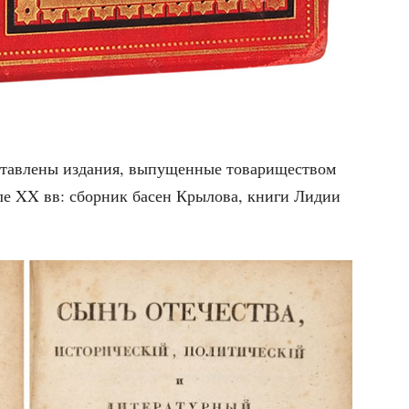
тав­ле­ны изда­ния, выпу­щен­ные това­ри­ще­ством
ле XX вв: сбор­ник басен Кры­ло­ва, кни­ги Лидии