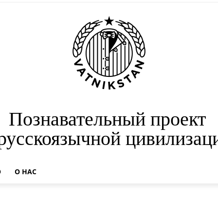
Познавательный проект
 русскоязычной цивилизац
О
О НАС