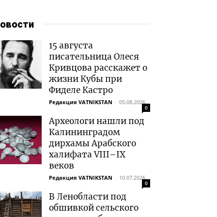
овости
15 августа
писательница Олеся
Кривцова расскажет о
жизни Кубы при
Фиделе Кастро
Редакция VATNIKSTAN
-
05.08.2026
0
Археологи нашли под
Калининградом
дирхамы Арабского
халифата VIII–IX
веков
Редакция VATNIKSTAN
-
10.07.2026
0
В Ленобласти под
обшивкой сельского