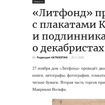
Новости
«Литфонд» пр
с плакатами 
и подлинник
о декабристах
От
Редакция VATNIKSTAN
-
25.11.2025
27 нояб­ря дом «Лит­фонд» про­ве­дёт два 
кни­ги, авто­гра­фы, фото­гра­фии, пла­ка­
че­ские бума­ги. Вто­рая часть тор­гов при
Мав­ри­кия Вольфа.