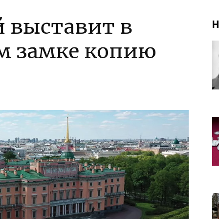
й выставит в
Н
м замке копию