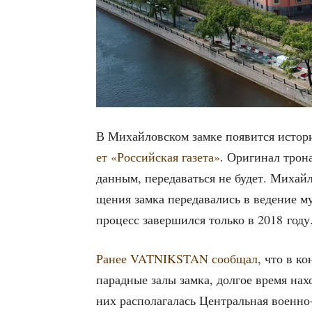
В Михай­лов­ском зам­ке появит­ся исто­ри­
ет «Рос­сий­ская газе­та»
. Ори­ги­нал тро­н
дан­ным, пере­да­вать­ся не будет. Михай
ще­ния зам­ка пере­да­ва­лись в веде­ние м
про­цесс завер­шил­ся толь­ко в 2018 году
Ранее VATNIKSTAN сооб­щал
, что в ко
парад­ные залы зам­ка, дол­гое вре­мя нахо
них рас­по­ла­га­лась Цен­траль­ная воен­но