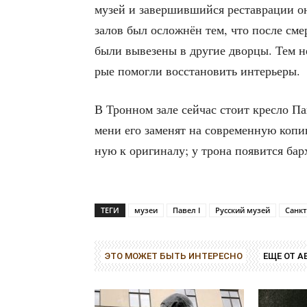
музей и завер­шив­ший­ся рестав­ра­ции он
залов был ослож­нён тем, что после смер­т
были выве­зе­ны в дру­гие двор­цы. Тем не
рые помог­ли вос­ста­но­вить интерьеры.
В Трон­ном зале сей­час сто­ит крес­ло Пав
ме­ни его заме­нят на совре­мен­ную копию 
ную к ори­ги­на­лу; у тро­на появит­ся бар
ТЕГИ
музеи
Павел I
Русский музей
Санкт
ЭТО МОЖЕТ БЫТЬ ИНТЕРЕСНО
ЕЩЕ ОТ А