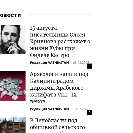
овости
15 августа
писательница Олеся
Кривцова расскажет о
жизни Кубы при
Фиделе Кастро
Редакция VATNIKSTAN
-
05.08.2026
0
Археологи нашли под
Калининградом
дирхамы Арабского
халифата VIII–IX
веков
Редакция VATNIKSTAN
-
10.07.2026
0
В Ленобласти под
обшивкой сельского