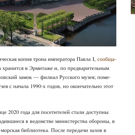
че­ская копия тро­на импе­ра­то­ра Пав­ла I,
сооб­ща­
а хра­нит­ся в Эрми­та­же и, по пред­ва­ри­тель­ным
­лов­ский замок — фили­ал Рус­ско­го музея; поме­
узея с нача­ла 1990‑х годов, но окон­ча­тель­но этот
.
н­це 2020 года для посе­ти­те­лей ста­ли доступ­ны
­див­ши­е­ся в ведом­стве мини­стер­ства обо­ро­ны, в
-мор­ская биб­лио­те­ка. После пере­да­чи залов в