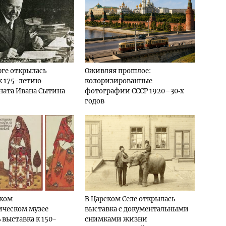
рге открылась
Оживляя прошлое:
к 175-летию
колоризированные
ната Ивана Сытина
фотографии СССР 1920–30‑х
годов
ском
В Царском Селе открылась
ическом музее
выставка с документальными
 выставка к 150-
снимками жизни