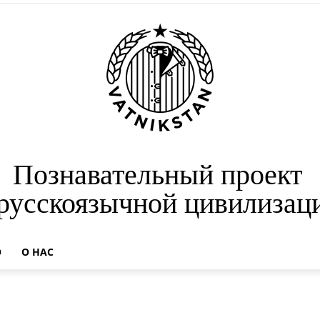
Познавательный проект
 русскоязычной цивилизац
О
О НАС