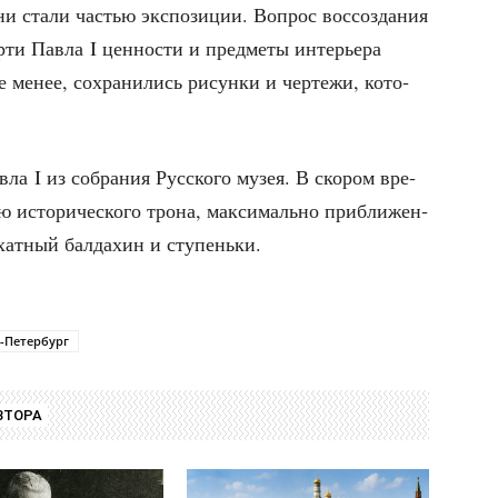
и ста­ли частью экс­по­зи­ции. Вопрос вос­со­зда­ния
и Пав­ла I цен­но­сти и пред­ме­ты инте­рье­ра
 менее, сохра­ни­лись рисун­ки и чер­те­жи, кото­
­ла I из собра­ния Рус­ско­го музея. В ско­ром вре­
исто­ри­че­ско­го тро­на, мак­си­маль­но при­бли­жен­
­хат­ный бал­да­хин и ступеньки.
-Петербург
ВТОРА