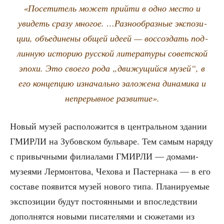
«Посе­ти­тель может прий­ти в одно место и
уви­деть сра­зу мно­гое. …Раз­но­об­раз­ные экс­по­зи­
ции, объ­еди­не­ны общей иде­ей — вос­со­здать под­
лин­ную исто­рию рус­ской лите­ра­ту­ры совет­ской
эпо­хи. Это сво­е­го рода „дви­жу­щий­ся музей“, в
его кон­цеп­цию изна­чаль­но зало­же­на дина­ми­ка и
непре­рыв­ное развитие».
Новый музей рас­по­ло­жит­ся в цен­траль­ном зда­нии
ГМИРЛИ на Зубов­ском буль­ва­ре. Тем самым наря­ду
с при­выч­ны­ми фили­а­ла­ми ГМИРЛИ — дома­ми-
музе­я­ми Лер­мон­то­ва, Чехо­ва и Пастер­на­ка — в его
соста­ве появит­ся музей ново­го типа. Пла­ни­ру­е­мые
экс­по­зи­ции будут посто­ян­ны­ми и впо­след­ствии
допол­нят­ся новы­ми писа­те­ля­ми и сюже­та­ми из