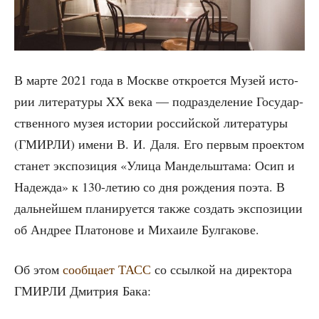
В мар­те 2021 года в Москве откро­ет­ся Музей исто­
рии лите­ра­ту­ры XX века — под­раз­де­ле­ние Госу­дар­
ствен­но­го музея исто­рии рос­сий­ской лите­ра­ту­ры
(ГМИРЛИ) име­ни В. И. Даля. Его пер­вым про­ек­том
ста­нет экс­по­зи­ция «Ули­ца Ман­дель­шта­ма: Осип и
Надеж­да» к 130-летию со дня рож­де­ния поэта. В
даль­ней­шем пла­ни­ру­ет­ся так­же создать экс­по­зи­ции
об Андрее Пла­то­но­ве и Миха­и­ле Булгакове.
Об этом
сооб­ща­ет ТАСС
со ссыл­кой на дирек­то­ра
ГМИРЛИ Дмит­рия Бака: