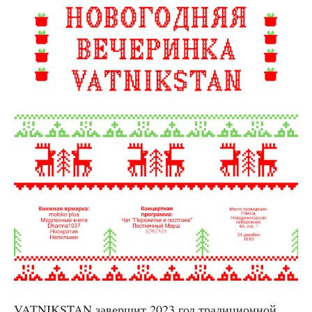
VATNIKSTAN завер­шит 2023 год тра­ди­ци­он­ной