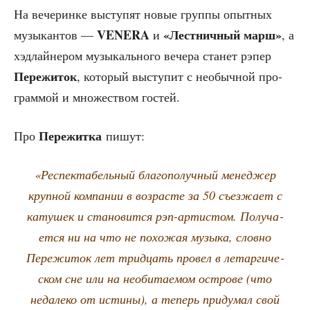
На вече­рин­ке высту­пят новые груп­пы опыт­ных
VENERA
«Лест­нич­ный марш»
музы­кан­тов —
и
, а
хэд­лай­не­ром музы­каль­но­го вече­ра ста­нет рэпер
Пере­жи­ток
, кото­рый высту­пит с необыч­ной про­
грам­мой и мно­же­ством гостей.
Пере­жит­ка
Про
пишут:
«Респек­та­бель­ный бла­го­по­луч­ный мене­джер
круп­ной ком­па­нии в воз­расте за 50 съез­жа­ет с
кату­шек и ста­но­вит­ся рэп-арти­стом. Полу­ча­
ет­ся ни на что не похо­жая музы­ка, слов­но
Пере­жи­ток лет трид­цать про­вел в летар­ги­че­
ском сне или на необи­та­е­мом ост­ро­ве (что
неда­ле­ко от исти­ны), а теперь при­ду­мал свой