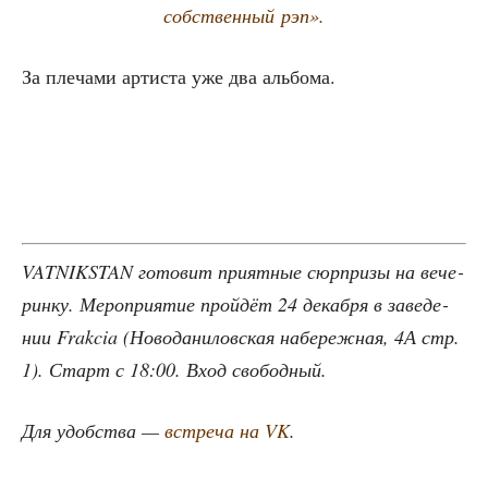
соб­ствен­ный рэп».
За пле­ча­ми арти­ста уже два альбома.
VATNIKSTAN гото­вит при­ят­ные сюр­при­зы на вече­
рин­ку. Меро­при­я­тие прой­дёт 24 декаб­ря в заве­де­
нии Frakcia (Ново­да­ни­лов­ская набе­реж­ная, 4А стр.
1). Старт с 18:00. Вход свободный.
Для удоб­ства —
встре­ча на VK
.