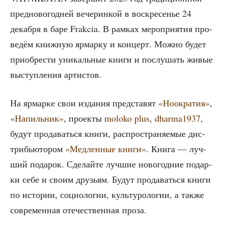
пред­но­во­год­ней вече­рин­кой в вос­кре­се­нье 24
декаб­ря в баре Frakcia. В рам­ках меро­при­я­тия про­
ве­дём книж­ную ярмар­ку и кон­церт. Мож­но будет
при­об­ре­сти уни­каль­ные кни­ги и послу­шать живые
выступ­ле­ния артистов.
На ярмар­ке свои изда­ния пред­ста­вят
«Ноокра­тия»
,
«Напиль­ник»
, про­ек­ты
moloko plus
,
dharma1937
,
будут про­да­вать­ся кни­ги, рас­про­стра­ня­е­мые дис­
три­бью­то­ром
«Мед­лен­ные кни­ги»
. Кни­га — луч­
ший пода­рок. Сде­лай­те луч­шие ново­год­ние подар­
ки себе и сво­им дру­зьям. Будут про­да­вать­ся кни­ги
по исто­рии, социо­ло­гии, куль­ту­ро­ло­гии, а так­же
совре­мен­ная оте­че­ствен­ная проза.