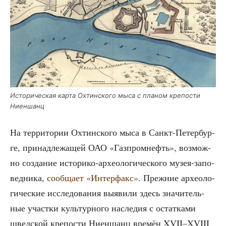
Исто­ри­че­ская кар­та Охтин­ско­го мыса с пла­ном кре­по­сти
Ниеншанц
На тер­ри­то­рии Охтин­ско­го мыса в Санкт-Петер­бур­
ге, при­над­ле­жа­щей ОАО «Газ­пром­нефть», воз­мож­
но созда­ние исто­ри­ко-архео­ло­ги­че­ско­го музея-запо­
вед­ни­ка,
сооб­ща­ет «Интер­факс»
. Преж­ние архео­ло­
ги­че­ские иссле­до­ва­ния выяви­ли здесь зна­чи­тель­
ные участ­ки куль­тур­но­го насле­дия с остат­ка­ми
швед­ской кре­по­сти Ниен­шанц вре­мён XVII–XVIII