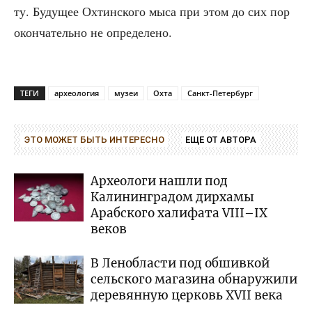
ту. Буду­щее Охтин­ско­го мыса при этом до сих пор
окон­ча­тель­но не определено.
ТЕГИ
археология
музеи
Охта
Санкт-Петербург
ЭТО МОЖЕТ БЫТЬ ИНТЕРЕСНО
ЕЩЕ ОТ АВТОРА
Археологи нашли под
Калининградом дирхамы
Арабского халифата VIII–IX
веков
В Ленобласти под обшивкой
сельского магазина обнаружили
деревянную церковь XVII века