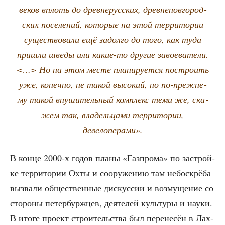
веков вплоть до древ­не­рус­ских, древ­не­нов­го­род­
ских посе­ле­ний, кото­рые на этой тер­ри­то­рии
суще­ство­ва­ли ещё задол­го до того, как туда
при­шли шве­ды или какие-то дру­гие заво­е­ва­те­ли.
<…> Но на этом месте пла­ни­ру­ет­ся постро­ить
уже, конеч­но, не такой высо­кий, но по-преж­не­
му такой вну­ши­тель­ный ком­плекс теми же, ска­
жем так, вла­дель­ца­ми тер­ри­то­рии,
девелоперами».
В кон­це 2000‑х годов пла­ны «Газ­про­ма» по застрой­
ке тер­ри­то­рии Охты и соору­же­нию там небо­скрё­ба
вызва­ли обще­ствен­ные дис­кус­сии и воз­му­ще­ние со
сто­ро­ны петер­бурж­цев, дея­те­лей куль­ту­ры и нау­ки.
В ито­ге про­ект стро­и­тель­ства был пере­не­сён в Лах­