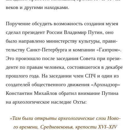
веков и дру­ги­ми находками.
Пору­че­ние обсу­дить воз­мож­ность созда­ния музея
сде­лал пре­зи­дент Рос­сии Вла­ди­мир Путин, оно
было направ­ле­но мини­стер­ству куль­ту­ры, пра­ви­
тель­ству Санкт-Петер­бур­га и ком­па­нии «Газ­пром».
Это про­изо­шло после засе­да­ния Сове­та при пре­зи­
ден­те по пра­вам чело­ве­ка, состо­яв­ше­го­ся в декаб­ре
про­шло­го года. На засе­да­нии член СПЧ и один из
созда­те­лей обще­ствен­но­го дви­же­ния «Арх­над­зор»
Кон­стан­тин Михай­лов обра­тил вни­ма­ние Пути­на
на архео­ло­ги­че­ское насле­дие Охты:
«Там были откры­ты архео­ло­ги­че­ские слои Ново­
го вре­ме­ни, Сред­не­ве­ко­вья, кре­по­сти XVI–XIV