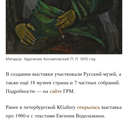
Мата­дор. Худож­ник Кон­ча­лов­ский П. П. 1910 год
В созда­нии выстав­ки участ­во­ва­ли Рус­ский музей, а
так­же ещё 18 музеев стра­ны и 7 част­ных собра­ний.
Подроб­но­сти — на
сай­те
ГРМ.
Ранее в петер­бург­ской KGallery
откры­лась
выстав­ка
про 1960‑е с тек­ста­ми Евге­ния Водолазкина.