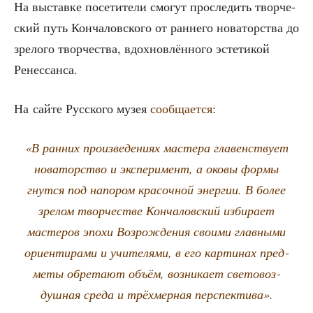
На выстав­ке посе­ти­те­ли смо­гут про­сле­дить твор­че­
ский путь Кон­ча­лов­ско­го от ран­не­го нова­тор­ства до
зре­ло­го твор­че­ства, вдох­нов­лён­но­го эсте­ти­кой
Ренессанса.
На сай­те Рус­ско­го музея
сооб­ща­ет­ся
:
«В ран­них про­из­ве­де­ни­ях масте­ра гла­вен­ству­ет
нова­тор­ство и экс­пе­ри­мент, а око­вы фор­мы
гнут­ся под напо­ром кра­соч­ной энер­гии. В более
зре­лом твор­че­стве Кон­ча­лов­ский изби­ра­ет
масте­ров эпо­хи Воз­рож­де­ния сво­и­ми глав­ны­ми
ори­ен­ти­ра­ми и учи­те­ля­ми, в его кар­ти­нах пред­
ме­ты обре­та­ют объ­ём, воз­ни­ка­ет све­то­воз­
душ­ная сре­да и трёх­мер­ная перспектива».