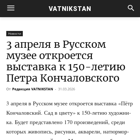
VATNIKSTAN
Новости
3 апреля в Русском
музее откроется
выставка к 150-летию
Петра Кончаловского
От
Редакция VATNIKSTAN
-
31.03.2026
3 апре­ля в Рус­ском музее откро­ет­ся выстав­ка «Пётр
Кон­ча­лов­ский. Сад в цве­ту» к 150-летию худож­ни­
ка. Будет пред­став­ле­но 170 про­из­ве­де­ний, сре­ди
кото­рых живо­пись, рисун­ки, аква­ре­ли, натюр­мор­