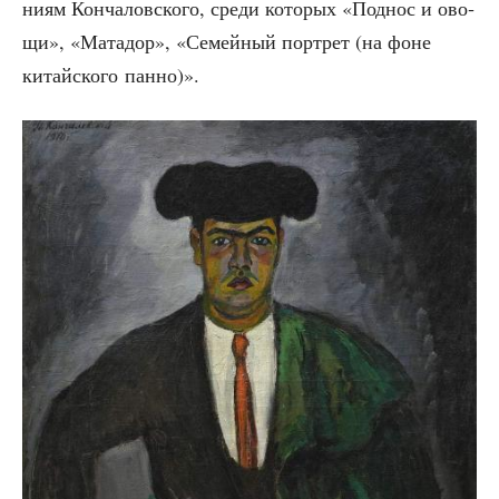
ни­ям Кон­ча­лов­ско­го, сре­ди кото­рых «Под­нос и ово­
щи», «Мата­дор», «Семей­ный порт­рет (на фоне
китай­ско­го панно)».