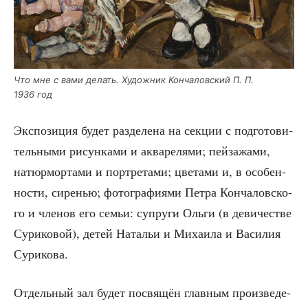
Что мне с вами делать. Худож­ник Кон­ча­лов­ский П. П.
1936 год
Экс­по­зи­ция будет раз­де­ле­на на сек­ции с под­го­то­ви­
тель­ны­ми рисун­ка­ми и аква­ре­ля­ми; пей­за­жа­ми,
натюр­мор­та­ми и порт­ре­та­ми; цве­та­ми и, в осо­бен­
но­сти, сире­нью; фото­гра­фи­я­ми Пет­ра Кон­ча­лов­ско­
го и чле­нов его семьи: супру­ги Оль­ги (в деви­че­стве
Сури­ко­вой), детей Ната­льи и Миха­и­ла и Васи­лия
Сурикова.
Отдель­ный зал будет посвя­щён глав­ным про­из­ве­де­