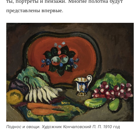
ты, порт­ре­ты и пей­за­жи. Мно­гие полот­на будут
пред­став­ле­ны впервые.
Под­нос и ово­щи. Худож­ник Кон­ча­лов­ский П. П. 1910 год