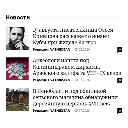
Новости
15 августа писательница Олеся
Кривцова расскажет о жизни
Кубы при Фиделе Кастро
Редакция VATNIKSTAN
-
05.08.2026
0
Археологи нашли под
Калининградом дирхамы
Арабского халифата VIII–IX веков
Редакция VATNIKSTAN
-
10.07.2026
0
В Ленобласти под обшивкой
сельского магазина обнаружили
деревянную церковь XVII века
Редакция VATNIKSTAN
-
09.07.2026
0