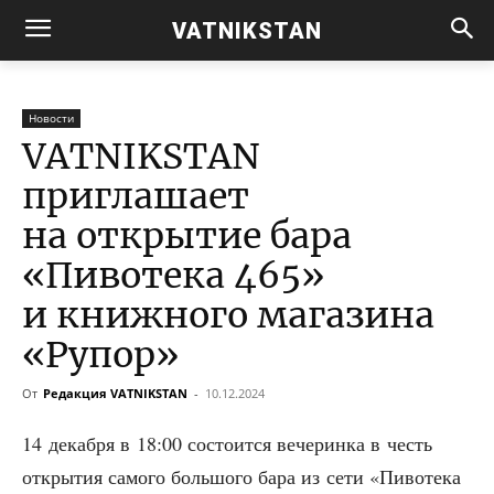
VATNIKSTAN
Новости
VATNIKSTAN
приглашает
на открытие бара
«Пивотека 465»
и книжного магазина
«Рупор»
От
Редакция VATNIKSTAN
-
10.12.2024
14 декаб­ря в 18:00 состо­ит­ся вече­рин­ка в честь
откры­тия само­го боль­шо­го бара из сети «Пиво­те­ка