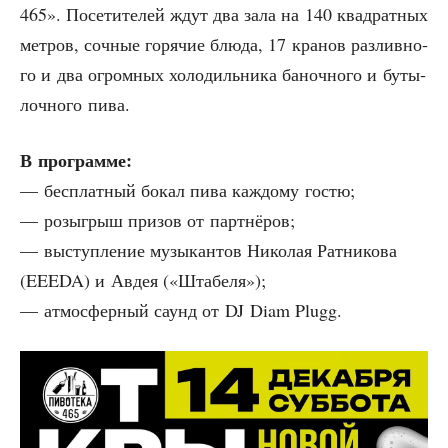
465». Посе­ти­те­лей ждут два зала на 140 квад­рат­ных
мет­ров, соч­ные горя­чие блю­да, 17 кра­нов раз­лив­но­
го и два огром­ных холо­диль­ни­ка баноч­но­го и буты­
лоч­но­го пива.
В про­грам­ме:
— бес­плат­ный бокал пива каж­до­му гостю;
— розыг­рыш при­зов от партнёров;
— выступ­ле­ние музы­кан­тов Нико­лая Рат­ни­ко­ва
(EEEDA) и Авдея («Шта­бе­ля»);
— атмо­сфер­ный саунд от DJ Diam Plugg.