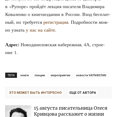
в «Рупо­ре» прой­дёт лек­ция писа­те­ля Вла­ди­ми­ра
Кова­лен­ко о кни­го­из­да­нии в Рос­сии. Вход бес­плат­
ный, но тре­бу­ет­ся
реги­стра­ция
. Подроб­но­сти мож­
но узнать
у нас на сай­те
.
Адрес:
Ново­да­ни­лов­ская набе­реж­ная, 4А, стро­е­
ние 1.
ТЕГИ
книги
лекции
мероприятие
новости VATNIKSTAN
ЭТО МОЖЕТ БЫТЬ ИНТЕРЕСНО
ЕЩЕ ОТ АВТОРА
15 августа писательница Олеся
Кривцова расскажет о жизни