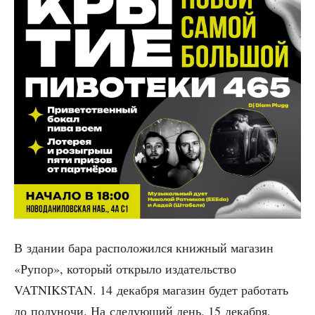
В зда­нии бара рас­по­ло­жил­ся книж­ный мага­зин
«Рупор», кото­рый откры­ло изда­тель­ство
VATNIKSTAN. 14 декаб­ря мага­зин будет рабо­тать
до полу­но­чи. На сле­ду­ю­щий день, 15 декаб­ря,