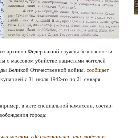
 из архи­вов Феде­раль­ной служ­бы без­опас­но­сти
лы о мас­со­вом убий­стве наци­ста­ми жите­лей
годы Вели­кой Оте­че­ствен­ной вой­ны,
сооб­ща­ет
кку­па­ци­ей с 31 июля 1942-го по 21 янва­ря
при­мер, в акте спе­ци­аль­ной комис­сии, состав­
о­бож­де­ния города:
ыли местом, где совер­ша­лись эти зло­де­я­ния.