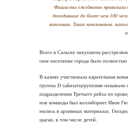
Фаши­сты еже­днев­но при­во­зи­ли
дохо­див­шие до более чем 100 чело­в
кот­ло­ван. Таких кот­ло­ва­нов, напол
е
Все­го в Саль­ске окку­пан­ты рас­стре­ля
ское насе­ле­ние горо­да было пол­но­сть
В каз­нях участ­во­ва­ла кара­тель­ная ком
груп­пы D (айн­затц­груп­па­ми назы­ва­ли сп
под­раз­де­ле­ния Тре­тье­го рей­ха по про­в
нов коман­ды был кол­ла­бо­рант Иван Гвоз
ни­лись в архив­ных мате­ри­а­лах. Гвоз­де
цыган, в том чис­ле детей.