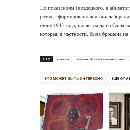
По пока­за­ни­ям Гвоз­дец­ко­го, в айн­затц­
рота», сфор­ми­ро­ван­ная из кол­ла­бо­ра­ц
июне 1943 года, после ухо­да из Саль­ска
кото­рая, в част­но­сти, была бро­ше­на на
ТЕГИ
архивы
Великая Отечественная война
ЭТО МОЖЕТ БЫТЬ ИНТЕРЕСНО
ЕЩЕ ОТ А