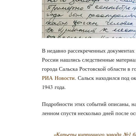
В недав­но рас­сек­ре­чен­ных доку­мен­тах
Рос­сии нашлись след­ствен­ные мате­ри­а­
горо­да Саль­ска Ростов­ской обла­сти в 
РИА Ново­сти
. Сальск нахо­дил­ся под о
1943 года.
Подроб­но­сти этих собы­тий опи­са­ны, на
лен­ном спу­стя несколь­ко дней после осв
«Карье­ры кир­пич­но­го заво­да №1 б