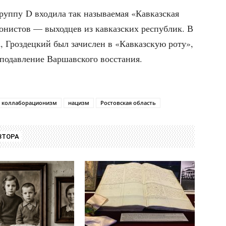
груп­пу D вхо­ди­ла так назы­ва­е­мая «Кав­каз­ская
и­о­ни­стов — выход­цев из кав­каз­ских рес­пуб­лик. В
, Гроз­дец­кий был зачис­лен в «Кав­каз­скую роту»,
 подав­ле­ние Вар­шав­ско­го восстания.
коллаборационизм
нацизм
Ростовская область
ВТОРА