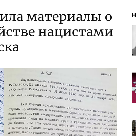
тила материалы о
Н
йстве нацистами
ска