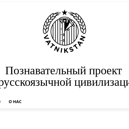
Познавательный проект
 русскоязычной цивилизац
О
О НАС