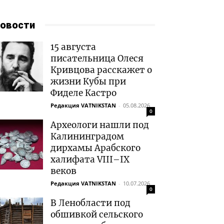
овости
15 августа
писательница Олеся
Кривцова расскажет о
жизни Кубы при
Фиделе Кастро
Редакция VATNIKSTAN
-
05.08.2026
0
Археологи нашли под
Калининградом
дирхамы Арабского
халифата VIII–IX
веков
Редакция VATNIKSTAN
-
10.07.2026
0
В Ленобласти под
обшивкой сельского