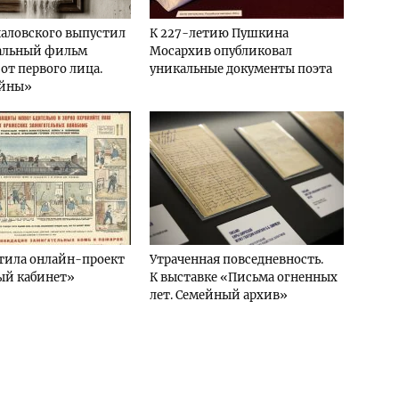
аловского выпустил
К 227-летию Пушкина
альный фильм
Мосархив опубликовал
от первого лица.
уникальные документы поэта
ойны»
тила онлайн-проект
Утраченная повседневность.
ый кабинет»
К выставке «Письма огненных
лет. Семейный архив»