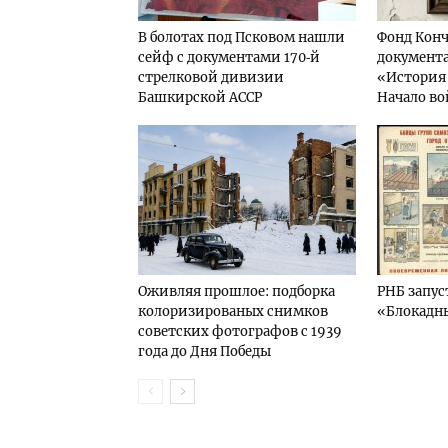
В болотах под Псковом нашли
Фонд Конч
сейф с документами 170‑й
документ
стрелковой дивизии
«История 
Башкирской АССР
Начало в
Оживляя прошлое: подборка
РНБ запус
колоризированых снимков
«Блокадн
советских фотографов с 1939
года до Дня Победы