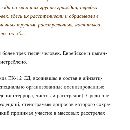
 сюда на маши­нах груп­пы граж­дан, неред­ко
ек, здесь их рас­стре­ли­ва­ли и сбра­сы­ва­ли в
­нен­ных тру­па­ми рас­стре­лян­ных, насчи­ты­ва­
т­ся до 30».
­ли более трёх тысяч чело­век. Еврей­ское и цыган­
ю истреблено.
ан­да ЕК-12 СД, вхо­див­шая в состав в айн­затц­
е­ци­аль­но орга­ни­зо­ван­ные вое­ни­зи­ро­ван­ные
е­де­нию тер­ро­ра, чисток и рас­стре­лов). Сре­ди чле­
­дец­кий, сте­но­грам­мы допро­сов кото­ро­го сохра­
ц­кий при­ни­мал уча­стие в мас­со­вых рас­стре­лах