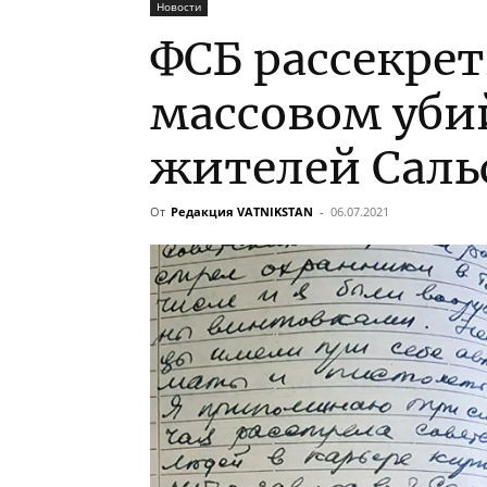
Новости
ФСБ рассекре
массовом уби
жителей Саль
От
Редакция VATNIKSTAN
-
06.07.2021