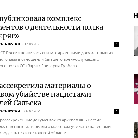
Н
публиковала комплекс
ентов о деятельности полка
аряг»
VATNIKSTAN
-
12.08.2021
0
ФСБ России появилась статья с архивными документами из
ного дела в отношении бывшего военнослужащего
ого полка СС «Варяг» Григория Бурбело.
ассекретила материалы о
овом убийстве нацистами
лей Сальска
VATNIKSTAN
-
06.07.2021
0
 рассекреченных документах из архивов ФСБ России
ледственные материалы о массовом убийстве нацистами
орода Сальска Ростовской области.