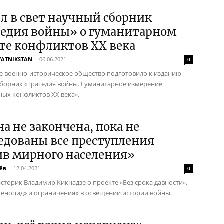
л в свет научный сборник
гедия войны» о гуманитарном
те конфликтов XX века
VATNIKSTAN
-
06.06.2021
0
е военно-историческое общество подготовило к изданию
борник «Трагедия войны. Гуманитарное измерение
ых конфликтов XX века».
а не закончена, пока не
едованы все преступления
ив мирного населения»
ёв
-
12.04.2021
0
сторик Владимир Кикнадзе о проекте «Без срока давности»,
геноцид» и ограничениях в освещении истории войны.