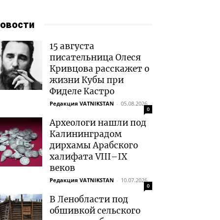
овости
15 августа
писательница Олеся
Кривцова расскажет о
жизни Кубы при
Фиделе Кастро
Редакция VATNIKSTAN
-
05.08.2026
0
Археологи нашли под
Калининградом
дирхамы Арабского
халифата VIII–IX
веков
Редакция VATNIKSTAN
-
10.07.2026
0
В Ленобласти под
обшивкой сельского