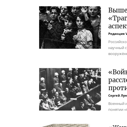
Выше
«Тра
аспек
Редакция 
Российско
научный с
вооружённ
«Войн
рассл
прот
Сергей Лун
Военный и
понятии «