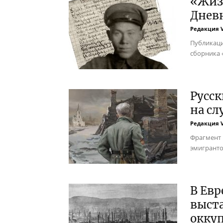
«Жизн
Днев
Редакция 
Публикаци
сборника 
Русс
на сл
Редакция 
Фрагмент 
эмигранто
В Евр
выста
окку