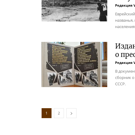
Редакция 
Еврейский
названья,
населения
Изда
о пре
Редакция 
В докумен
сборник о
СССР.
1
2