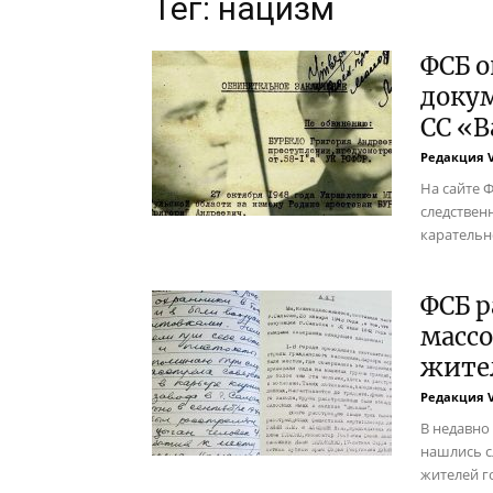
Тег: нацизм
ФСБ о
докум
СС «В
Редакция 
На сайте 
следствен
карательн
ФСБ р
масс
жите
Редакция 
В недавно
нашлись с
жителей г