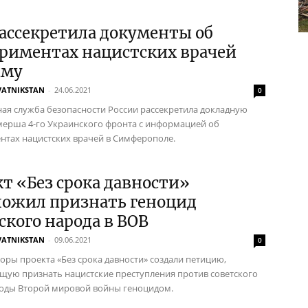
ассекретила документы об
ериментах нацистских врачей
ыму
VATNIKSTAN
-
24.06.2021
0
ая служба безопасности России рассекретила докладную
мерша 4-го Украинского фронта с информацией об
нтах нацистских врачей в Симферополе.
т «Без срока давности»
ложил признать геноцид
ского народа в ВОВ
VATNIKSTAN
-
09.06.2021
0
оры проекта «Без срока давности» создали петицию,
ую признать нацистские преступления против советского
годы Второй мировой войны геноцидом.