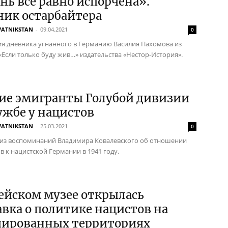
ь всё равно испорчена».
ник остарбайтера
VATNIKSTAN
-
09.04.2021
0
я дневника угнанного в Германию Василия Пахомова из
«Если только буду жив…» издательства «Нестор-История».
кие эмигранты Голубой дивизии
ужбе у нацистов
VATNIKSTAN
-
25.03.2021
0
из воспоминаний Владимира Ковалевского об отношении
в к нацистской Германии в 1941 году.
ейском музее открылась
вка о политике нацистов на
пированных территориях