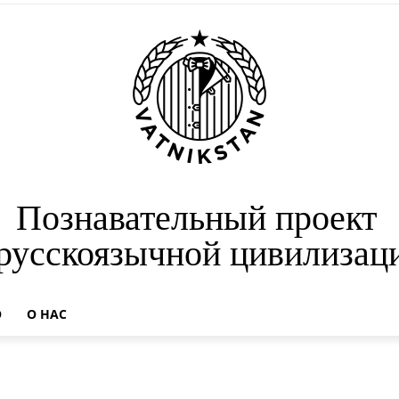
Познавательный проект
 русскоязычной цивилизац
О
О НАС