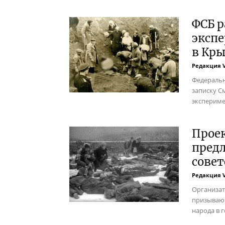
ФСБ р
эксп
в Кр
Редакция 
Федеральн
записку С
экспериме
Проек
пред
совет
Редакция 
Организат
призывающ
народа в 