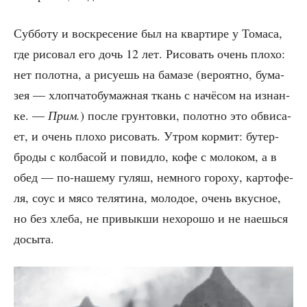
Суб­бо­ту и вос­кре­се­ние был на квар­ти­ре у Тома­са,
где рисо­вал его дочь 12 лет. Рисо­вать очень пло­хо:
нет полот­на, а рису­ешь на бама­зе (веро­ят­но, бума­
зея — хлоп­ча­то­бу­маж­ная ткань с начё­сом на изнан­
ке. —
Прим.
) после грун­тов­ки, полот­но это обви­са­
ет, и очень пло­хо рисо­вать. Утром кор­мит: бутер­
бро­ды с кол­ба­сой и повид­ло, кофе с моло­ком, а в
обед — по-наше­му гуляш, немно­го горо­ху, кар­то­фе­
ля, соус и мясо теля­ти­на, моло­дое, очень вкус­ное,
но без хле­ба, не при­вык­ши нехо­ро­шо и не наешь­ся
досыта.