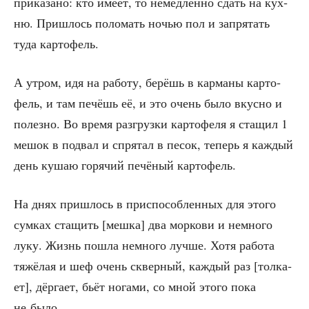
при­ка­за­но: кто име­ет, то немед­лен­но сдать на кух­
ню. При­шлось поло­мать ночью пол и запря­тать
туда картофель.
А утром, идя на рабо­ту, берёшь в кар­ма­ны кар­то­
фель, и там печёшь её, и это очень было вкус­но и
полез­но. Во вре­мя раз­груз­ки кар­то­фе­ля я ста­щил 1
мешок в под­вал и спря­тал в песок, теперь я каж­дый
день кушаю горя­чий печё­ный картофель.
На днях при­шлось в при­спо­соб­лен­ных для это­го
сум­ках ста­щить [меш­ка] два мор­ко­ви и немно­го
луку. Жизнь пошла немно­го луч­ше. Хотя рабо­та
тяжё­лая и шеф очень сквер­ный, каж­дый раз [тол­ка­
ет], дёр­га­ет, бьёт нога­ми, со мной это­го пока
не было.