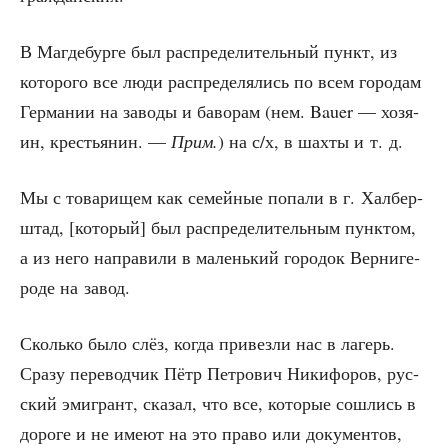
В Маг­де­бур­ге был рас­пре­де­ли­тель­ный пункт, из
кото­ро­го все люди рас­пре­де­ля­лись по всем горо­дам
Гер­ма­нии на заво­ды и баво­рам (нем. Bauer — хозя­
ин, кре­стья­нин. —
Прим.
) на с/х, в шах­ты и т. д.
Мы с това­ри­щем как семей­ные попа­ли в г. Хал­бер­
штад, [кото­рый] был рас­пре­де­ли­тель­ным пунк­том,
а из него напра­ви­ли в малень­кий горо­док Вер­ни­ге­
ро­де на завод.
Сколь­ко было слёз, когда при­вез­ли нас в лагерь.
Сра­зу пере­вод­чик Пётр Пет­ро­вич Ники­фо­ров, рус­
ский эми­грант, ска­зал, что все, кото­рые сошлись в
доро­ге и не име­ют на это пра­во или доку­мен­тов,