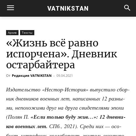
VATNIKSTAN
Архив
Тексты
«Жизнь всё равно
испорчена». Дневник
остарбайтера
От
Редакция VATNIKSTAN
-
09.04.2021
Изда­тель­ство «Нестор-Исто­рия» выпу­сти­ло сбор­
ник днев­ни­ков воен­ных лет, напи­сан­ных 12 раз­ны­
ми, непо­хо­жи­ми друг на дру­га сви­де­те­ля­ми эпо­хи
(Полян П.
«Если толь­ко буду жив…»: 12 днев­ни­
ков воен­ных лет.
СПб., 2021). Сре­ди них — осо­
бист, штраф­ник, кол­ла­бо­рант, житель окку­пи­ро­