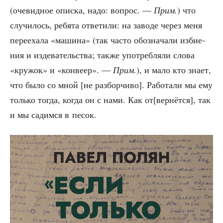
(оче­вид­ное опис­ка, надо: вопрос. —
Прим.
) что
слу­чи­лось, ребя­та отве­ти­ли: на заво­де через меня
пере­еха­ла «маши­на» (так часто обо­зна­ча­ли изби­е­
ния и изде­ва­тель­ства; так­же упо­треб­ля­ли сло­ва
«кру­жок» и «кон­ве­ер». —
Прим.
), и мало кто зна­ет,
что было со мной [не раз­бор­чи­во]. Рабо­та­ли мы ему
толь­ко тогда, когда он с нами. Как от[вернётся], так
и мы садим­ся в песок.