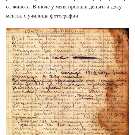
от живо­та. В июле у меня про­па­ли день­ги и доку­
мен­ты, с учи­ли­ща фотографии.