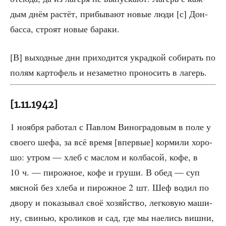
дым днём рас­тёт, при­бы­ва­ют новые люди [с] Дон­
бас­са, стро­ят новые бараки.
[В] выход­ные дни при­хо­дит­ся украд­кой соби­рать по
полям кар­то­фель и неза­мет­но про­но­сить в лагерь.
[1.11.1942]
1 нояб­ря рабо­тал с Пав­лом Вино­гра­до­вым в поле у
сво­е­го шефа, за всё вре­мя [впер­вые] кор­ми­ли хоро­
шо: утром — хлеб с мас­лом и кол­ба­сой, кофе, в
10 ч. — пирож­ное, кофе и гру­ши. В обед — суп
мяс­ной без хле­ба и пирож­ное 2 шт. Шеф водил по
дво­ру и пока­зы­вал своё хозяй­ство, лег­ко­вую маши­
ну, сви­нью, кро­ли­ков и сад, где мы наелись виш­ни,