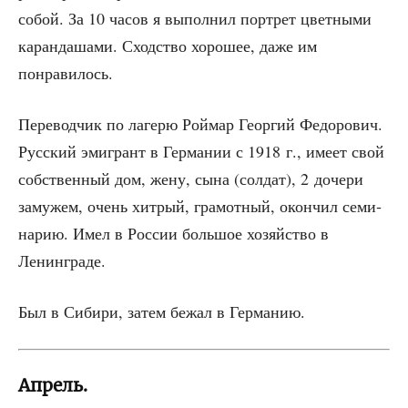
собой. За 10 часов я выпол­нил порт­рет цвет­ны­ми
каран­да­ша­ми. Сход­ство хоро­шее, даже им
понравилось.
Пере­вод­чик по лаге­рю Рой­мар Геор­гий Федо­ро­вич.
Рус­ский эми­грант в Гер­ма­нии с 1918 г., име­ет свой
соб­ствен­ный дом, жену, сына (сол­дат), 2 доче­ри
заму­жем, очень хит­рый, гра­мот­ный, окон­чил семи­
на­рию. Имел в Рос­сии боль­шое хозяй­ство в
Ленинграде.
Был в Сиби­ри, затем бежал в Германию.
Апрель.