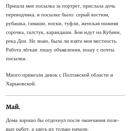
При­шла мне посыл­ка за порт­рет, при­сла­ла дочь
пере­вод­чи­ка, в посыл­ке было: серый костюм,
рубаш­ка, гама­ши, нос­ки, туфли, жен­ская ниж­няя
сороч­ка, гал­стук, каран­да­ши. Бои идут на Куба­ни,
река Дон. Не знаю, была ли взя­та моя мест­ность.
Рабо­та лёг­кая: пишу объ­яв­ле­ния, ношу с почты
посылки.
Мно­го при­вез­ли девок с Пол­тав­ской обла­сти и
Харьковской.
Май.
Дома хоро­шо бы отдох­нул после окон­ча­ния поле­
вых работ, а здесь их толь­ко начали.