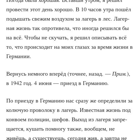
про­ве­сти этот день хоро­шо. В 10 часов утра пошёл
поды­шать све­жим воз­ду­хом за лагерь в лес. Лагер­
ная жизнь так опро­ти­ве­ла, что ино­гда решил­ся бы
на всё. Что­бы не ску­чать, я решил опи­сы­вать всё
то, что про­ис­хо­дит на моих гла­зах за вре­мя жиз­ни в
Германии.
Вер­нусь немно­го впе­рёд (точ­нее, назад. —
Прим.
),
в 1942 год. 4 июня — при­езд в Германию.
По при­ез­ду в Гер­ма­нию нас сра­зу же опре­де­ли­ли за
колю­чую про­во­ло­ку в лагерь. Извест­ная жизнь под
кон­во­ем поли­ции, шефов. Выход из лаге­ря запре­
ща­ет­ся, кушать помно­гу так­же, вооб­щем, не
живёшь, а суще­ству­ешь, сего­дня жив, а зав­тра не