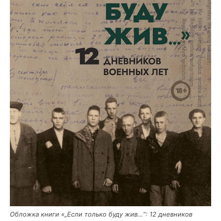
Облож­ка кни­ги «„Если толь­ко буду жив…“: 12 днев­ни­ков