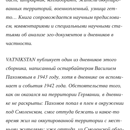
ван­ных тер­ри­то­рий, воен­но­плен­ный, узни­ца гет­
то… Кни­га сопро­вож­да­ет­ся науч­ным пре­ди­сло­ви­
ем, ком­мен­та­ри­я­ми и спе­ци­аль­ны­ми науч­ны­ми ста­
тья­ми об ана­ли­зе эго-доку­мен­тов и днев­ни­ков в
частности.
VATNIKSTAN пуб­ли­ку­ет один из днев­ни­ков это­го
сбор­ни­ка, напи­сан­ный остар­бай­те­ром Васи­ли­ем
Пахо­мо­вым в 1943 году, хотя в днев­ни­ке он вспо­ми­
на­ет и собы­тия 1942 года. Обсто­я­тель­ства того,
как он ока­зал­ся на тер­ри­то­рии Гер­ма­нии, в днев­ни­
ке не рас­кры­ты: Пахо­мов попал в плен в окру­же­нии
под Смо­лен­ском, смог отту­да бежать и какое-то
вре­мя жил на окку­пи­ро­ван­ной тер­ри­то­рии с мест­
ны­ми жите­ля­ми; уже отту­да, из Смо­лен­ской обла­