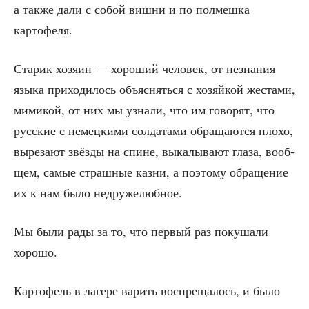
а так­же дали с собой виш­ни и по пол­меш­ка
картофеля.
Ста­рик хозя­ин — хоро­ший чело­век, от незна­ния
язы­ка при­хо­ди­лось объ­яс­нять­ся с хозяй­кой жеста­ми,
мими­кой, от них мы узна­ли, что им гово­рят, что
рус­ские с немец­ки­ми сол­да­та­ми обра­ща­ют­ся пло­хо,
выре­за­ют звёз­ды на спине, выка­лы­ва­ют гла­за, вооб­
щем, самые страш­ные каз­ни, а поэто­му обра­ще­ние
их к нам было недружелюбное.
Мы были рады за то, что пер­вый раз поку­ша­ли
хорошо.
Кар­то­фель в лаге­ре варить вос­пре­ща­лось, и было