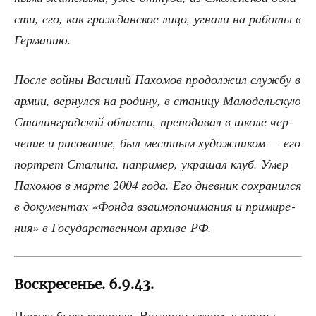
сти, его, как граж­дан­ское лицо, угна­ли на рабо­ты в
Германию.
После вой­ны Васи­лий Пахо­мов про­дол­жил служ­бу в
армии, вер­нул­ся на роди­ну, в ста­ни­цу Мало­дель­скую
Ста­лин­град­ской обла­сти, пре­по­да­вал в шко­ле чер­
че­ние и рисо­ва­ние, был мест­ным худож­ни­ком — его
порт­рет Ста­ли­на, напри­мер, укра­шал клуб. Умер
Пахо­мов в мар­те 2004 года. Его днев­ник сохра­нил­ся
в доку­мен­тах «Фон­да вза­и­мо­по­ни­ма­ния и при­ми­ре­
ния» в Госу­дар­ствен­ном архи­ве РФ.
Воскресенье. 6.9.43.
Пого­да была хоро­шая. Встав­ши утром, я решил