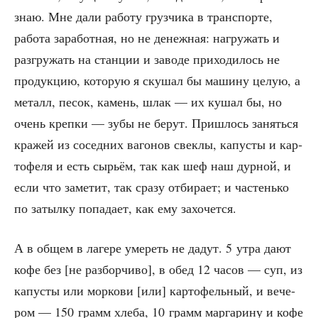
знаю. Мне дали рабо­ту груз­чи­ка в транс­пор­те,
рабо­та зара­бот­ная, но не денеж­ная: нагру­жать и
раз­гру­жать на стан­ции и заво­де при­хо­ди­лось не
про­дук­цию, кото­рую я ску­шал бы маши­ну целую, а
металл, песок, камень, шлак — их кушал бы, но
очень креп­ки — зубы не берут. При­шлось занять­ся
кра­жей из сосед­них ваго­нов свек­лы, капу­сты и кар­
то­фе­ля и есть сырьём, так как шеф наш дур­ной, и
если что заме­тит, так сра­зу отби­ра­ет; и частень­ко
по затыл­ку попа­да­ет, как ему захочется.
А в общем в лаге­ре уме­реть не дадут. 5 утра дают
кофе без [не раз­бор­чи­во], в обед 12 часов — суп, из
капу­сты или мор­ко­ви [или] кар­то­фель­ный, и вече­
ром — 150 грамм хле­ба, 10 грамм мар­га­ри­ну и кофе