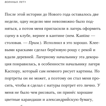
воен­ных лет»
После этой исто­рии до Ново­го года оста­ва­лось две
неде­ли, одну неде­лю мне невоз­мож­но было под­
нять­ся, а потом меня при­гла­си­ли в лагерь офор­мить
сце­ну в клу­бе, вер­нее в кан­тине (нем. Kantine —
сто­ло­вая. —
Прим.
). Испол­нил я это хоро­шо. Кле­е­
вы­ми крас­ка­ми сде­лал берё­зо­вую рощу с рекой и
вда­ли дерев­ней. Лагер­но­му началь­ни­ку эта деко­ра­
ция понра­ви­лась, в осо­бен­но­сти началь­ни­ку лаге­ря
Кас­по­ру, кото­рый сам немно­го рису­ет кар­ти­ны. Но
порт­ре­ты он не может, а поэто­му он стал меня про­
сить, что­бы я сде­лал с нату­ры порт­рет его лич­но. У
меня не было чем рисо­вать, он при­нёс хоро­шие
цвет­ные каран­да­ши и алек­сан­дрий­скую бума­гу,