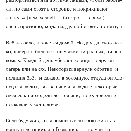
ли, но сами сто­ят в сто­рон­ке и покри­ки­ва­ют
«шнель» (нем. schnell — быст­ро. —
Прим.
) —
очень про­тив­но, когда над душой сто­ять и стогнуть.
Всё надо­е­ло, и хочет­ся домой. Но дом дале­ко-дале­
ко, навер­но, боль­ше я не уви­жу ни род­ных, ни зна­
ко­мых. Каж­дый день убе­га­ют хлоп­цы, в дру­гой
лагерь или на с/х. Неко­то­рых вер­ну­ли обрат­но, и
поли­ция бьёт, и сажа­ют в холод­ную, отку­да он хло­
пец> выхо­дит, как рань­ше я выхо­дил; неко­то­рые
смель­ча­ки дохо­ди­ли до Поль­ши, но их лови­ли и
посы­ла­ли в концлагерь.
Если буду жив, то вспом­нить всю свою жизнь в
вой­ну и до при­ез­да в Гер­ма­нию — полу­чит­ся