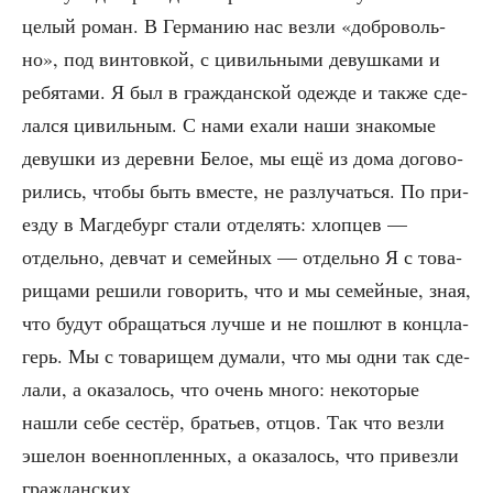
целый роман. В Гер­ма­нию нас вез­ли «доб­ро­воль­
но», под вин­тов­кой, с цивиль­ны­ми девуш­ка­ми и
ребя­та­ми. Я был в граж­дан­ской одеж­де и так­же сде­
лал­ся цивиль­ным. С нами еха­ли наши зна­ко­мые
девуш­ки из дерев­ни Белое, мы ещё из дома дого­во­
ри­лись, что­бы быть вме­сте, не раз­лу­чать­ся. По при­
ез­ду в Маг­де­бург ста­ли отде­лять: хлоп­цев —
отдель­но, дев­чат и семей­ных — отдель­но Я с това­
ри­ща­ми реши­ли гово­рить, что и мы семей­ные, зная,
что будут обра­щать­ся луч­ше и не пошлют в конц­ла­
герь. Мы с това­ри­щем дума­ли, что мы одни так сде­
ла­ли, а ока­за­лось, что очень мно­го: неко­то­рые
нашли себе сестёр, бра­тьев, отцов. Так что вез­ли
эше­лон воен­но­плен­ных, а ока­за­лось, что при­вез­ли
гражданских.