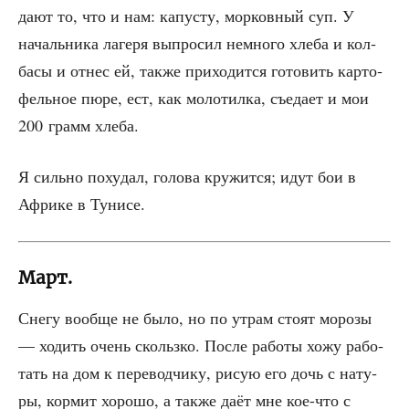
дают то, что и нам: капу­сту, мор­ков­ный суп. У
началь­ни­ка лаге­ря выпро­сил немно­го хле­ба и кол­
ба­сы и отнес ей, так­же при­хо­дит­ся гото­вить кар­то­
фель­ное пюре, ест, как моло­тил­ка, съе­да­ет и мои
200 грамм хлеба.
Я силь­но поху­дал, голо­ва кру­жит­ся; идут бои в
Афри­ке в Тунисе.
Март.
Сне­гу вооб­ще не было, но по утрам сто­ят моро­зы
— ходить очень скольз­ко. После рабо­ты хожу рабо­
тать на дом к пере­вод­чи­ку, рисую его дочь с нату­
ры, кор­мит хоро­шо, а так­же даёт мне кое-что с