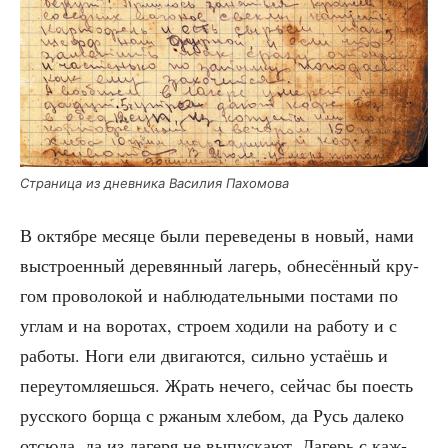
Стра­ни­ца из днев­ни­ка Васи­лия Пахомова
В октяб­ре меся­це были пере­ве­де­ны в новый, нами
выстро­ен­ный дере­вян­ный лагерь, обне­сён­ный кру­
гом про­во­ло­кой и наблю­да­тель­ны­ми поста­ми по
углам и на воро­тах, стро­ем ходи­ли на рабо­ту и с
рабо­ты. Ноги ели дви­га­ют­ся, силь­но уста­ёшь и
пере­утом­ля­ешь­ся. Жрать нече­го, сей­час бы поесть
рус­ско­го бор­ща с ржа­ным хле­бом, да Русь дале­ко
отсю­да, да из лаге­ря не выпус­ка­ют. Лагерь с каж­