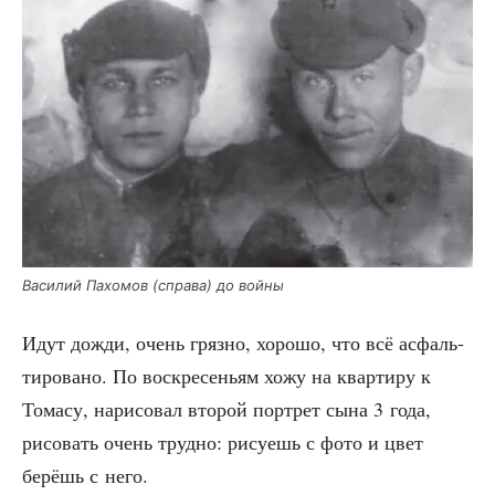
Васи­лий Пахо­мов (спра­ва) до войны
Идут дожди, очень гряз­но, хоро­шо, что всё асфаль­
ти­ро­ва­но. По вос­кре­се­ньям хожу на квар­ти­ру к
Тома­су, нари­со­вал вто­рой порт­рет сына 3 года,
рисо­вать очень труд­но: рису­ешь с фото и цвет
берёшь с него.