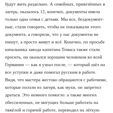
будут жить раз­дель­но. А семей­ных, при­ве­зён­ных в
лагерь, ока­за­лось 12, конеч­но, доку­мен­ты име­ла
толь­ко одна семья с детьми. Мы все, без­до­ку­мент­
ные, ста­ли гово­рить, что­бы не пока­зы­ва­ли это­го
доку­мен­та, а гово­ри­ли, что у нас доку­мен­ты не
пишут, а про­сто живут и всё. Конеч­но, по прось­бе
началь­ни­ка заво­да капи­та­на Тома­са так­же ста­ли
про­сить, он ока­зал­ся хоро­шим чело­ве­ком во всей
Гер­ма­нии — как я узнал после, — кото­рый шёл на
все уступ­ки и даже помо­гал рус­ским в рабо­те.
Видя, что масте­ра жесто­ко обра­ща­ют­ся с рабо­чи­ми,
кото­рые полз­ли из лаге­ря, как мухи, он запре­тил
драть­ся. Это немно­го помог­ло: а так­же мно­гих
обес­си­лен­ных, не могу­щих боль­ше рабо­тать на
тяжё­лой и горя­чей рабо­те, пере­во­дил на лёг­кую