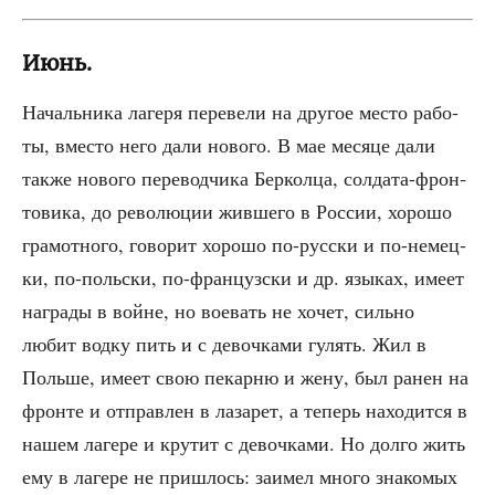
Июнь.
Началь­ни­ка лаге­ря пере­ве­ли на дру­гое место рабо­
ты, вме­сто него дали ново­го. В мае меся­це дали
так­же ново­го пере­вод­чи­ка Бер­кол­ца, сол­да­та-фрон­
то­ви­ка, до рево­лю­ции жив­ше­го в Рос­сии, хоро­шо
гра­мот­но­го, гово­рит хоро­шо по-рус­ски и по-немец­
ки, по-поль­ски, по-фран­цуз­ски и др. язы­ках, име­ет
награ­ды в войне, но вое­вать не хочет, силь­но
любит вод­ку пить и с девоч­ка­ми гулять. Жил в
Поль­ше, име­ет свою пекар­ню и жену, был ранен на
фрон­те и отправ­лен в лаза­рет, а теперь нахо­дит­ся в
нашем лаге­ре и кру­тит с девоч­ка­ми. Но дол­го жить
ему в лаге­ре не при­шлось: заи­мел мно­го зна­ко­мых