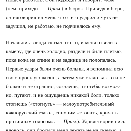
(нем. при­хо­ди. —
Прим.
) в бюро». При­ве­дя в бюро,
он наго­во­рил на меня, что я его уда­рил и чуть не
заду­шил, не рабо­таю, не под­чи­ня­юсь ему.
Началь­ник заво­да ска­зал что-то, и меня отве­ли в
каме­ру, где очень холод­но, раз­де­ли и били пле­тью,
пока кожа на спине и на зад­ни­це не поло­па­лась.
Пер­вые уда­ры были очень боль­ны, я вспом­нил всю
свою про­шлую жизнь, а затем уже ста­ло как-то и не
боль­но и не страш­но, созна­ешь, что тебя, воз­мож­
но, пуга­ют, и не ощу­ща­ешь ника­кой боли, толь­ко
стог­нешь («стог­нуть» — мало­упо­тре­би­тель­ный
южно­рус­ский гла­гол, сино­ним «сто­нать, кри­чать
про­тив­ным голо­сом». —
Прим.
). Удо­вле­тво­рив­шись
вдо­воль, они бро­си­ли меня лежать не на ска­мью, а