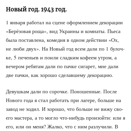
Новый год. 1943 год.
1 янва­ря рабо­тал на сцене оформ­ле­ни­ем деко­ра­ции
«Берё­зо­вая роща», вид Укра­и­ны и ком­на­ты. Пье­са
была постав­ле­на, коме­дия в одном дей­ствии «Ох,
не люби двух». На Новый год всем дали по 1 булоч­
ке, 5 пече­ньев и пои­ли слад­ким кофе­ем утром, а
вече­ром ребя­там дали по пач­ке сига­рет, мне дали
две пач­ки, как хоро­шо сде­лав­ше­му декорацию.
Девуш­кам дали по сороч­ке. Поно­шен­ные. После
Ново­го года я стал рабо­тать при лаге­ре, боль­ше на
завод не ходил. И хоро­шо, что боль­ше не вижу сво­
е­го масте­ра, а то мог­ло что-нибудь про­изой­ти: или я
его, или он меня? Жал­ко, что с ним раз­лу­чи­ли. В