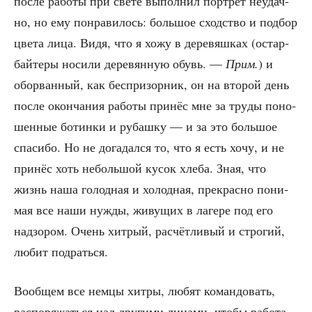
после рабо­ты при све­те выпол­нил порт­рет неудач­
но, но ему понра­ви­лось: боль­шое сход­ство и под­бор
цве­та лица. Видя, что я хожу в дере­вяш­ках (остар­
бай­те­ры носи­ли дере­вян­ную обувь. —
Прим.
) и
обо­рван­ный, как бес­при­зор­ник, он на вто­рой день
после окон­ча­ния рабо­ты при­нёс мне за тру­ды поно­
шен­ные ботин­ки и рубаш­ку — и за это боль­шое
спа­си­бо. Но не дога­дал­ся то, что я есть хочу, и не
при­нёс хоть неболь­шой кусок хле­ба. Зная, что
жизнь наша голод­ная и холод­ная, пре­крас­но пони­
мая все наши нуж­ды, живу­щих в лаге­ре под его
над­зо­ром. Очень хит­рый, рас­чёт­ли­вый и стро­гий,
любит подраться.
Вооб­щем все нем­цы хит­ры, любят коман­до­вать,
рас­по­ря­жать­ся над дру­ги­ми лица­ми, что­бы рабо­та­