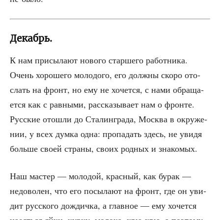
Декабрь.
К нам при­сы­ла­ют ново­го стар­ше­го работ­ни­ка.
Очень хоро­ше­го моло­до­го, его долж­ны ско­ро ото­
слать на фронт, но ему не хочет­ся, с нами обра­ща­
ет­ся как с рав­ны­ми, рас­ска­зы­ва­ет нам о фрон­те.
Рус­ские ото­шли до Ста­лин­гра­да, Москва в окру­же­
нии, у всех дум­ка одна: про­па­дать здесь, не уви­дя
боль­ше сво­ей стра­ны, сво­их род­ных и знакомых.
Наш мастер — моло­дой, крас­ный, как бурак —
недо­во­лен, что его посы­ла­ют на фронт, где он уви­
дит рус­ско­го дож­дич­ка, а глав­ное — ему хочет­ся