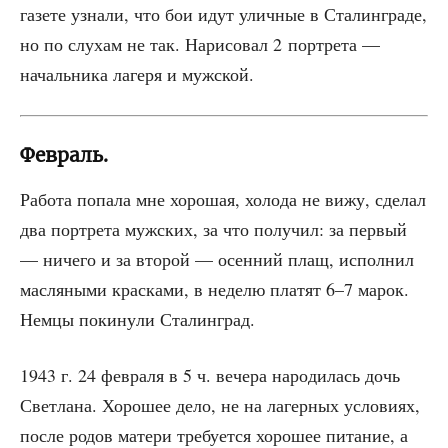
газе­те узна­ли, что бои идут улич­ные в Ста­лин­гра­де,
но по слу­хам не так. Нари­со­вал 2 порт­ре­та —
началь­ни­ка лаге­ря и мужской.
Февраль.
Рабо­та попа­ла мне хоро­шая, холо­да не вижу, сде­лал
два порт­ре­та муж­ских, за что полу­чил: за пер­вый
— ниче­го и за вто­рой — осен­ний плащ, испол­нил
мас­ля­ны­ми крас­ка­ми, в неде­лю пла­тят 6–7 марок.
Нем­цы поки­ну­ли Сталинград.
1943 г. 24 фев­ра­ля в 5 ч. вече­ра наро­ди­лась дочь
Свет­ла­на. Хоро­шее дело, не на лагер­ных усло­ви­ях,
после родов мате­ри тре­бу­ет­ся хоро­шее пита­ние, а