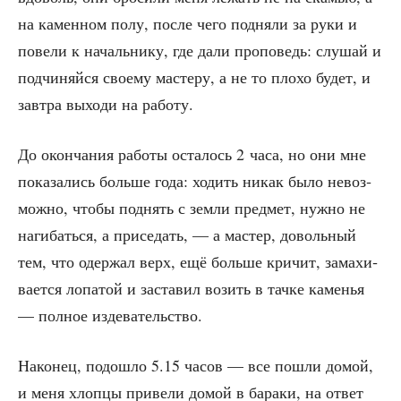
на камен­ном полу, после чего под­ня­ли за руки и
пове­ли к началь­ни­ку, где дали про­по­ведь: слу­шай и
под­чи­няй­ся сво­е­му масте­ру, а не то пло­хо будет, и
зав­тра выхо­ди на работу.
До окон­ча­ния рабо­ты оста­лось 2 часа, но они мне
пока­за­лись боль­ше года: ходить никак было невоз­
мож­но, что­бы под­нять с зем­ли пред­мет, нуж­но не
наги­бать­ся, а при­се­дать, — а мастер, доволь­ный
тем, что одер­жал верх, ещё боль­ше кри­чит, зама­хи­
ва­ет­ся лопа­той и заста­вил возить в тач­ке каме­нья
— пол­ное издевательство.
Нако­нец, подо­шло 5.15 часов — все пошли домой,
и меня хлоп­цы при­ве­ли домой в бара­ки, на ответ