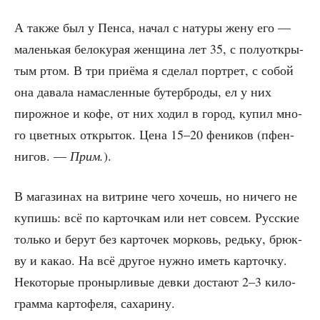
А так­же был у Пен­са, начал с нату­ры жену его —
малень­кая бело­ку­рая жен­щи­на лет 35, с полу­от­кры­
тым ртом. В три при­ё­ма я сде­лал порт­рет, с собой
она дава­ла намас­лен­ные бутер­бро­ды, ел у них
пирож­ное и кофе, от них ходил в город, купил мно­
го цвет­ных откры­ток. Цена 15–20 фени­ков (пфен­
ни­гов. —
Прим.
).
В мага­зи­нах на вит­рине чего хочешь, но ниче­го не
купишь: всё по кар­точ­кам или нет совсем. Рус­ские
толь­ко и берут без кар­то­чек мор­ковь, редь­ку, брюк­
ву и какао. На всё дру­гое нуж­но иметь кар­точ­ку.
Неко­то­рые про­ныр­ли­вые дев­ки доста­ют 2–3 кило­
грам­ма кар­то­фе­ля, сахарину.