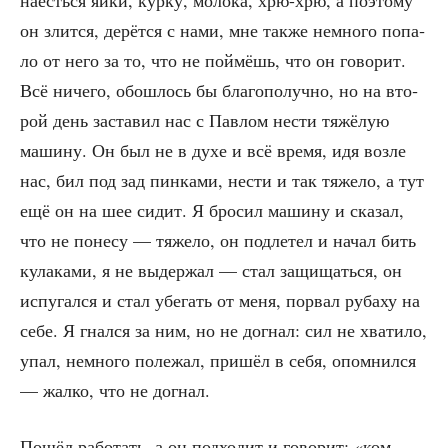
наесть­ся яйки, кур­ку, моло­ка, хрю-хрю, а поэто­му
он злит­ся, дерёт­ся с нами, мне так­же немно­го попа­
ло от него за то, что не пой­мёшь, что он гово­рит.
Всё ниче­го, обо­шлось бы бла­го­по­луч­но, но на вто­
рой день заста­вил нас с Пав­лом нести тяжё­лую
маши­ну. Он был не в духе и всё вре­мя, идя воз­ле
нас, бил под зад пин­ка­ми, нести и так тяже­ло, а тут
ещё он на шее сидит. Я бро­сил маши­ну и ска­зал,
что не поне­су — тяже­ло, он под­ле­тел и начал бить
кула­ка­ми, я не выдер­жал — стал защи­щать­ся, он
испу­гал­ся и стал убе­гать от меня, порвал руба­ху на
себе. Я гнал­ся за ним, но не догнал: сил не хва­ти­ло,
упал, немно­го поле­жал, при­шёл в себя, опом­нил­ся
— жал­ко, что не догнал.
Пошёл рабо­тать, а он под­хо­дит и гово­рит: «ком