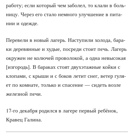
рабо­ту; если кото­рый чем забо­лел, то кла­ли в боль­
ни­цу. Через его ста­ло немно­го улуч­ше­ние в пита­
нии и одежде.
Пере­ве­ли в новый лагерь. Насту­пи­ли холо­да, бара­
ки дере­вян­ные и худые, посре­ди сто­ит печь. Лагерь
окру­жен не колю­чей про­во­ло­кой, а одна невы­со­кая
[изго­родь]. В бара­ках сто­ят двух­этаж­ные кой­ки с
кло­па­ми, с кры­ши и с боков летит снег, ветер гуля­
ет по ком­на­те, толь­ко и спа­се­ние — сидеть воз­ле
желез­ной печи.
17-го декаб­ря родил­ся в лаге­ре пер­вый ребё­нок,
Кра­вец Галина.