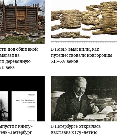
сти под обшивкой
В НовГУ выяснили, как
 магазина
путешествовали новгородцы
ли деревянную
XII–XV веков
II века
ыпустит книгу-
В Петербурге открылась
ель «Петербург
выставка к 175-летию