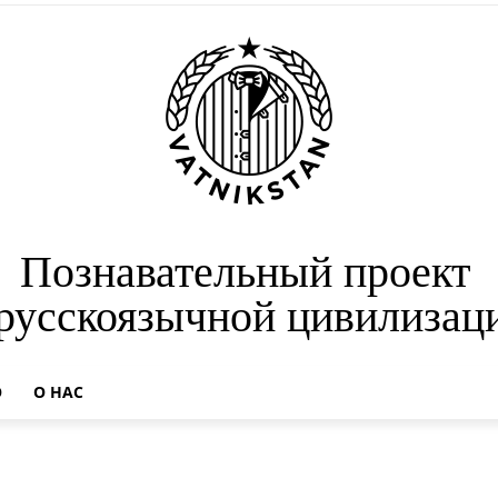
Познавательный проект
 русскоязычной цивилизац
О
О НАС