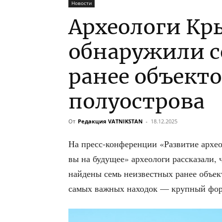
Новости
Археологи Кры
обнаружили с
ранее объект
полуострова
От
Редакция VATNIKSTAN
-
18.12.2025
На пресс-кон­фе­рен­ции «Раз­ви­тие архео
вы на буду­щее» архео­ло­ги рас­ска­за­ли,
най­де­ны семь неиз­вест­ных ранее объ­ек
самых важ­ных нахо­док — круп­ный фор­т