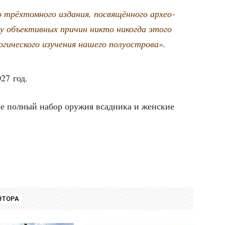
о трёх­том­но­го изда­ния, посвя­щён­но­го архео­
у объ­ек­тив­ных при­чин никто нико­гда это­го
­ги­че­ско­го изу­че­ния наше­го полуострова».
027 год.
не пол­ный набор ору­жия всад­ни­ка и жен­ские
ВТОРА