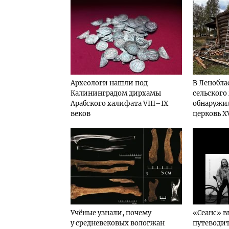
Археологи нашли под
В Ленобла
Калининградом дирхамы
сельского
Арабского халифата VIII–IX
обнаружи
веков
церковь XV
Учёные узнали, почему
«Сеанс» в
у средневековых вологжан
путеводит