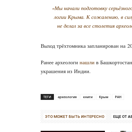
«Мы нача­ли под­го­тов­ку серьёз­но­г
ло­гии Кры­ма. К сожа­ле­нию, в сил
не делал за все сто­ле­тия архео­ло
Выход трёх­том­ни­ка запла­ни­ро­ван на 2
Ранее архео­ло­ги
нашли
в Баш­кор­то­ста
укра­ше­ния из Индии.
ТЕГИ
археология
книги
Крым
РАН
ЭТО МОЖЕТ БЫТЬ ИНТЕРЕСНО
ЕЩЕ ОТ А