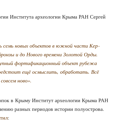
о­гии Инсти­ту­та архео­ло­гии Кры­ма РАН Сер­гей
ть семь новых объ­ек­тов в южной части Кер­
и брон­зы и до Ново­го вре­ме­ни Золо­той Орды.
уп­ный фор­ти­фи­ка­ци­он­ный объ­ект рубе­жа
ед­сто­ит ещё осмыс­лить, обра­бо­тать. Всё
 совсем ново».
­ко­пок в Кры­му Инсти­тут архео­ло­гии Кры­ма РАН
­че­нию раз­ных пери­о­дов исто­рии полуострова.
­тил
: