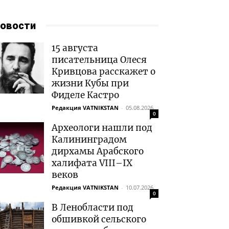
овости
15 августа
писательница Олеся
Кривцова расскажет о
жизни Кубы при
Фиделе Кастро
Редакция VATNIKSTAN
-
05.08.2026
0
Археологи нашли под
Калининградом
дирхамы Арабского
халифата VIII–IX
веков
Редакция VATNIKSTAN
-
10.07.2026
0
В Ленобласти под
обшивкой сельского