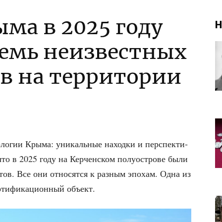
ма в 2025 году
Н
емь неизвестных
ов на территории
­ло­гии Кры­ма: уни­каль­ные наход­ки и пер­спек­ти­
 что в 2025 году на Кер­чен­ском полу­ост­ро­ве были
­тов. Все они отно­сят­ся к раз­ным эпо­хам. Одна из
и­фи­ка­ци­он­ный объект.