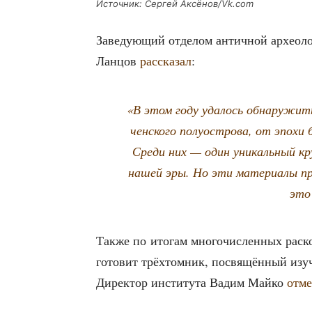
Источ­ник: Сер­гей Аксёнов/Vk.com
Заве­ду­ю­щий отде­лом антич­ной архео­л
Лан­цов
рас­ска­зал
:
«В этом году уда­лось обна­ру­жи
чен­ско­го полу­ост­ро­ва, от эпо­х
Сре­ди них — один уни­каль­ный кр
нашей эры. Но эти мате­ри­а­лы пр
это
Так­же по ито­гам мно­го­чис­лен­ных рас
гото­вит трёх­том­ник, посвя­щён­ный изу
Дирек­тор инсти­ту­та Вадим Май­ко
отме