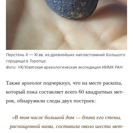
Пер­стень X — XI вв. из древ­ней­ших напла­сто­ва­ний Боль­шо­го
горо­ди­ща в Тороп­це.
Фото: VK/Усвятская архео­ло­ги­че­ская экс­пе­ди­ция ИИМК РАН
Так­же архео­лог под­черк­нул, что на месте рас­ко­па,
кото­рый пока состав­ля­ет все­го 60 квад­рат­ных мет­
ров, обна­ру­жи­ли сле­ды двух построек:
«В том чис­ле боль­шой дом — дли­на его сте­ны,
рас­чи­щен­ной нами, соста­ви­ла око­ло шести мет­