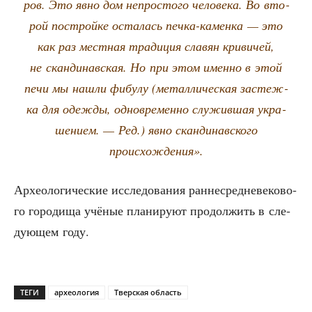
ров. Это явно дом непро­сто­го чело­ве­ка. Во вто­
рой построй­ке оста­лась печ­ка-камен­ка — это
как раз мест­ная тра­ди­ция сла­вян кри­ви­чей,
не скан­ди­нав­ская. Но при этом имен­но в этой
печи мы нашли фибу­лу (метал­ли­че­ская застеж­
ка для одеж­ды, одно­вре­мен­но слу­жив­шая укра­
ше­ни­ем. — Ред.) явно скан­ди­нав­ско­го
происхождения».
Архео­ло­ги­че­ские иссле­до­ва­ния ран­не­сред­не­ве­ко­во­
го горо­ди­ща учё­ные пла­ни­ру­ют про­дол­жить в сле­
ду­ю­щем году.
ТЕГИ
археология
Тверская область