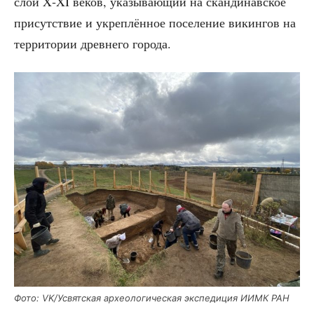
слой X‑XI веков, ука­зы­ва­ю­щий на скан­ди­нав­ское
при­сут­ствие и укреп­лён­ное посе­ле­ние викин­гов на
тер­ри­то­рии древ­не­го города.
Фото: VK/Усвятская архео­ло­ги­че­ская экс­пе­ди­ция ИИМК РАН