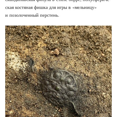
ская костя­ная фиш­ка для игры в «мель­ни­цу»
и позо­ло­чен­ный перстень.