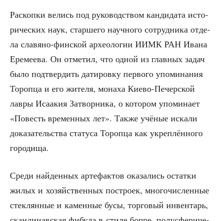
Рас­коп­ки велись под руко­вод­ством кан­ди­да­та исто­
ри­че­ских наук, стар­ше­го науч­но­го сотруд­ни­ка отде­
ла сла­вя­но-фин­ской архео­ло­гии ИИМК РАН Ива­на
Ере­ме­е­ва. Он отме­тил, что одной из глав­ных задач
было под­твер­дить дати­ров­ку пер­во­го упо­ми­на­ния
Тороп­ца и его жите­ля, мона­ха Кие­во-Печер­ской
лав­ры Иса­а­кия Затвор­ни­ка, о кото­ром упо­ми­на­ет
«Повесть вре­мен­ных лет». Так­же учё­ные иска­ли
дока­за­тель­ства ста­ту­са Тороп­ца как укреп­лён­но­го
городища.
Сре­ди най­ден­ных арте­фак­тов ока­за­лись остат­ки
жилых и хозяй­ствен­ных постро­ек, мно­го­чис­лен­ные
стек­лян­ные и камен­ные бусы, тор­го­вый инвен­тарь,
скан­ди­нав­ская фибу­ла в сти­ле бор­ре, полу­сфе­ри­че­