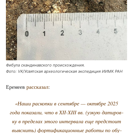
Фибу­ла скан­ди­нав­ско­го про­ис­хож­де­ния.
Фото: VK/Усвятская архео­ло­ги­че­ская экс­пе­ди­ция ИИМК РАН
Ере­ме­ев
рас­ска­зал
:
«Наши рас­коп­ки в сен­тяб­ре — октяб­ре 2025
года пока­за­ли, что в XII-XIII вв. (узкую дати­ров­
ку в пре­де­лах это­го интер­ва­ла еще пред­сто­ит
выяс­нить) фор­ти­фи­ка­ци­он­ные рабо­ты по обу­