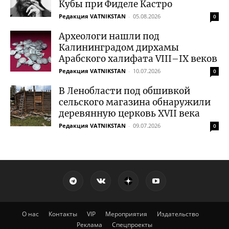
Кубы при Фиделе Кастро
Редакция VATNIKSTAN
-
05.08.2026
0
Археологи нашли под
Калининградом дирхамы
Арабского халифата VIII–IX веков
Редакция VATNIKSTAN
-
10.07.2026
0
В Ленобласти под обшивкой
сельского магазина обнаружили
деревянную церковь XVII века
Редакция VATNIKSTAN
-
09.07.2026
0
О нас
Контакты
VIP
Мероприятия
Издательство
Реклама
Спецпроекты