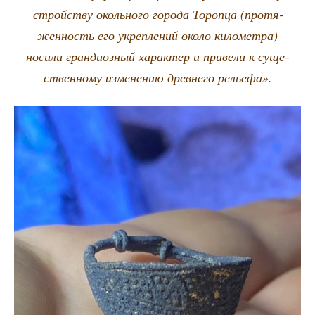
строй­ству околь­но­го горо­да Тороп­ца (про­тя­
жен­ность его укреп­ле­ний око­ло кило­мет­ра)
носи­ли гран­ди­оз­ный харак­тер и при­ве­ли к суще­
ствен­но­му изме­не­нию древ­не­го рельефа».