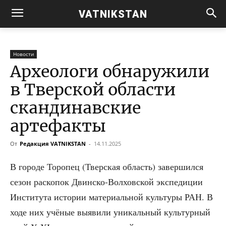
VATNIKSTAN
Новости
Археологи обнаружили
в Тверской области
скандинавские
артефакты
От
Редакция VATNIKSTAN
-
14.11.2025
В горо­де Торо­пец (Твер­ская область) завер­шил­ся
сезон рас­ко­пок Двин­ско-Вол­хов­ской экс­пе­ди­ции
Инсти­ту­та исто­рии мате­ри­аль­ной куль­ту­ры РАН. В
ходе них учё­ные выяви­ли уни­каль­ный куль­тур­ный