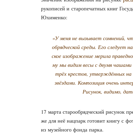
руко­пи­сей и ста­ро­пе­чат­ных книг Госу­д
Юхименко:
«У меня не вызы­ва­ет сомне­ний, что
об­ряд­че­ской сре­ды. Его сле­ду­ет 
ское изоб­ра­же­ние мери­ла пра­вед­но­
му мы видим весы с дву­мя чаша­ми —
трёх кре­стов, утвер­ждён­ных на з
звёз­да­ми. Ком­по­зи­ция очень инте
Рису­нок, види­мо, дат
17 мар­та ста­ро­об­ряд­че­ский рису­нок п
же для неё нац­парк гото­вит кни­гу с фо
из музей­но­го фон­да парка.