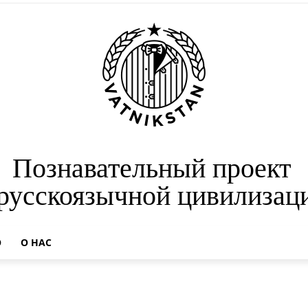
Познавательный проект
 русскоязычной цивилизац
О
О НАС