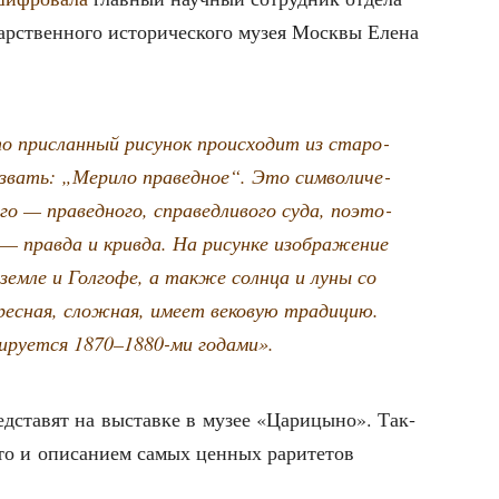
ар­ствен­но­го исто­ри­че­ско­го музея Моск­вы Еле­на
 при­слан­ный рису­нок про­ис­хо­дит из ста­ро­
назвать: „Мери­ло пра­вед­ное“. Это сим­во­ли­че­
го — пра­вед­но­го, спра­вед­ли­во­го суда, поэто­
 прав­да и крив­да. На рисун­ке изоб­ра­же­ние
ем­ле и Гол­го­фе, а так­же солн­ца и луны со
­рес­ная, слож­ная, име­ет веко­вую тра­ди­цию.
и­ру­ет­ся 1870–1880-ми годами».
ред­ста­вят на выстав­ке в музее «Цари­цы­но». Так­
то и опи­са­ни­ем самых цен­ных рари­те­тов