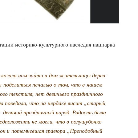
а­ции исто­ри­ко-куль­тур­но­го насле­дия нац­пар­ка
д­ска­за­ла нам зай­ти в дом житель­ни­цы дерев­
 и поде­лить­ся печа­лью о том, что в нашем
­го тек­сти­ля, нет деви­чье­го празд­нич­но­го
ома пове­да­ла, что на чер­да­ке висит „ста­рый
 — деви­чий празд­нич­ный наряд. Радость была
­по­ло­жить не мог­ли, что в полу­шу­боч­ке
­нок и потем­нев­шая гра­вю­ра „Пре­по­доб­ный