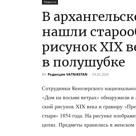
Новости
В архангельск
нашли староо
рисунок XIX 
в полушубке
От
Редакция VATNIKSTAN
-
04.02.2026
Сотруд­ни­ки Кено­зер­ско­го наци­о­наль­но
«Дом на вось­ми вет­рах» обна­ру­жи­ли в а
ский рису­нок XIX века и гра­вю­ру «Пре
сты­ря» 1854 года. На рисун­ке изоб­ра­ж
цепях. Пред­ме­ты хра­ни­лись в жен­ском