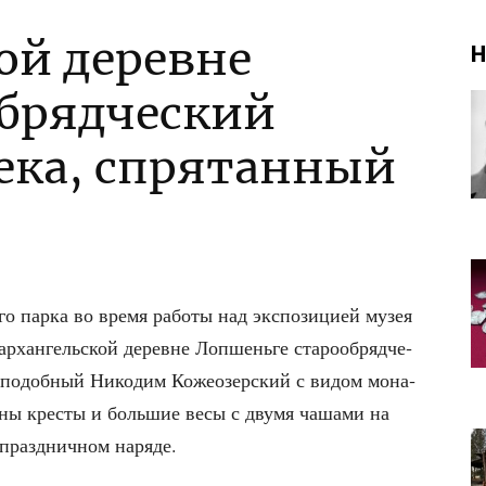
ой деревне
Н
брядческий
века, спрятанный
­го пар­ка во вре­мя рабо­ты над экс­по­зи­ци­ей музея
рхан­гель­ской деревне Лоп­шень­ге ста­ро­об­ряд­че­
­по­доб­ный Нико­дим Коже­озер­ский с видом мона­
е­ны кре­сты и боль­шие весы с дву­мя чаша­ми на
 празд­нич­ном наряде.