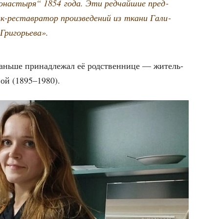
она­сты­ря“ 1854 года. Эти ред­чай­шие пред­
-рестав­ра­тор про­из­ве­де­ний из тка­ни Гали­
 Григорьева».
ань­ше при­над­ле­жал её род­ствен­ни­це — житель­
­вой (1895–1980).