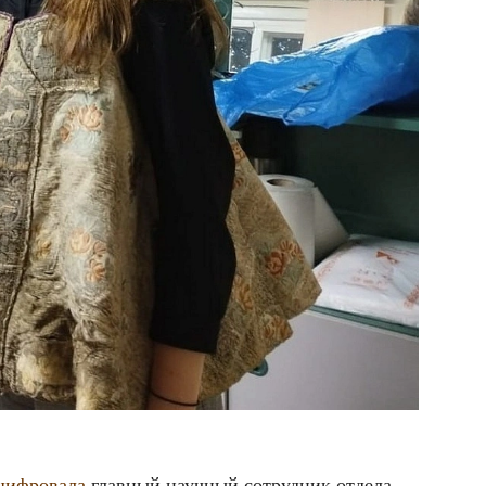
шиф­ро­ва­ла
глав­ный науч­ный сотруд­ник отде­ла