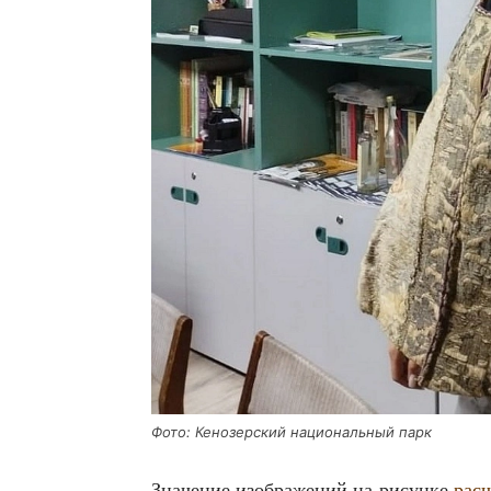
Фото: Кено­зер­ский наци­о­наль­ный парк
Зна­че­ние изоб­ра­же­ний на рисун­ке
рас­