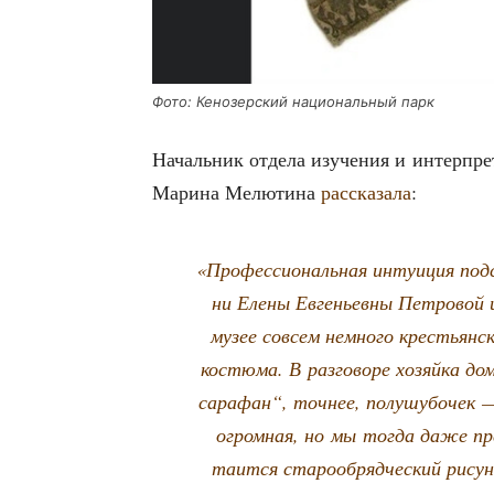
Фото: Кено­зер­ский наци­о­наль­ный парк
Началь­ник отде­ла изу­че­ния и интер­пре­т
Мари­на Мелю­ти­на
рас­ска­за­ла
:
«Про­фес­си­о­наль­ная инту­и­ция по
ни Еле­ны Евге­ньев­ны Пет­ро­вой
музее совсем немно­го кре­стьян­ско
костю­ма. В раз­го­во­ре хозяй­ка д
сара­фан“, точ­нее, полу­шу­бо­чек
огром­ная, но мы тогда даже пред
таит­ся ста­ро­об­ряд­че­ский рису