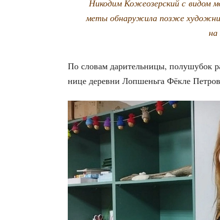
Нико­дим Коже­озер­ский с видом м
ме­ты обна­ру­жи­ла поз­же худож­ник
на
По сло­вам дари­тель­ни­цы, полу­шу­бок р
ни­це дерев­ни Лоп­шень­га Фёк­ле Пет­ро