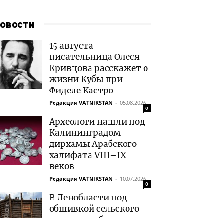
овости
15 августа
писательница Олеся
Кривцова расскажет о
жизни Кубы при
Фиделе Кастро
Редакция VATNIKSTAN
-
05.08.2026
0
Археологи нашли под
Калининградом
дирхамы Арабского
халифата VIII–IX
веков
Редакция VATNIKSTAN
-
10.07.2026
0
В Ленобласти под
обшивкой сельского