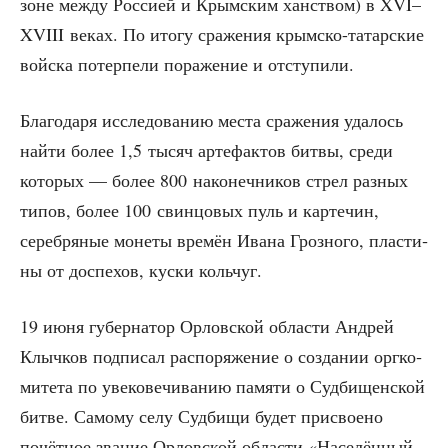
зоне меж­ду Рос­си­ей и Крым­ским хан­ством) в XVI–
XVIII веках. По ито­гу сра­же­ния крым­ско-татар­ские
вой­ска потер­пе­ли пора­же­ние и отступили.
Бла­го­да­ря иссле­до­ва­нию места сра­же­ния уда­лось
най­ти более 1,5 тысяч арте­фак­тов бит­вы, сре­ди
кото­рых — более 800 нако­неч­ни­ков стрел раз­ных
типов, более 100 свин­цо­вых пуль и кар­те­чин,
сереб­ря­ные моне­ты вре­мён Ива­на Гроз­но­го, пла­сти­
ны от доспе­хов, кус­ки кольчуг.
19 июня губер­на­тор Орлов­ской обла­сти Андрей
Клыч­ков под­пи­сал рас­по­ря­же­ние о созда­нии орг­ко­
ми­те­та по уве­ко­ве­чи­ва­нию памя­ти о Суд­би­щен­ской
бит­ве. Само­му селу Суд­би­щи будет при­сво­е­но
почёт­ное зва­ние Орлов­ской обла­сти «Насе­лён­ный