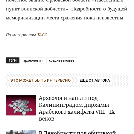
пункт воин­ской доб­ле­сти». Подроб­но­сти о буду­щей
мемо­ри­а­ли­за­ции места сра­же­ния пока неизвестны.
По мате­ри­а­лам
ТАСС
.
ТЕГИ
археология
средневековье
ЭТО МОЖЕТ БЫТЬ ИНТЕРЕСНО
ЕЩЕ ОТ АВТОРА
Археологи нашли под
Калининградом дирхамы
Арабского халифата VIII–IX
веков
В Ленобласти под обшивкой