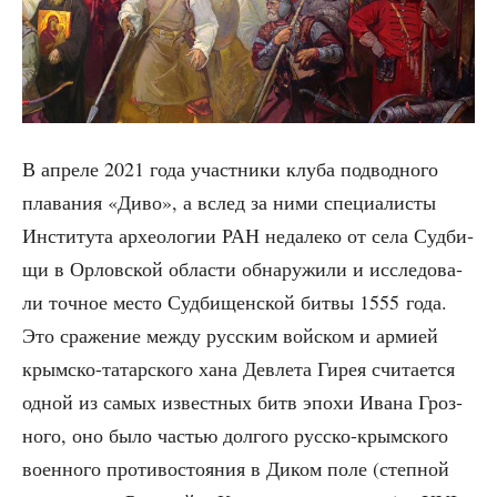
В апре­ле 2021 года участ­ни­ки клу­ба под­вод­но­го
пла­ва­ния «Диво», а вслед за ними спе­ци­а­ли­сты
Инсти­ту­та архео­ло­гии РАН неда­ле­ко от села Суд­би­
щи в Орлов­ской обла­сти обна­ру­жи­ли и иссле­до­ва­
ли точ­ное место Суд­би­щен­ской бит­вы 1555 года.
Это сра­же­ние меж­ду рус­ским вой­ском и арми­ей
крым­ско-татар­ско­го хана Девле­та Гирея счи­та­ет­ся
одной из самых извест­ных битв эпо­хи Ива­на Гроз­
но­го, оно было частью дол­го­го рус­ско-крым­ско­го
воен­но­го про­ти­во­сто­я­ния в Диком поле (степ­ной