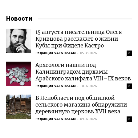
Новости
15 августа писательница Олеся
Кривцова расскажет о жизни
Кубы при Фиделе Кастро
Редакция VATNIKSTAN
-
05.08.2026
0
Археологи нашли под
Калининградом дирхамы
Арабского халифата VIII–IX веков
Редакция VATNIKSTAN
-
10.07.2026
0
В Ленобласти под обшивкой
сельского магазина обнаружили
деревянную церковь XVII века
Редакция VATNIKSTAN
-
09.07.2026
0