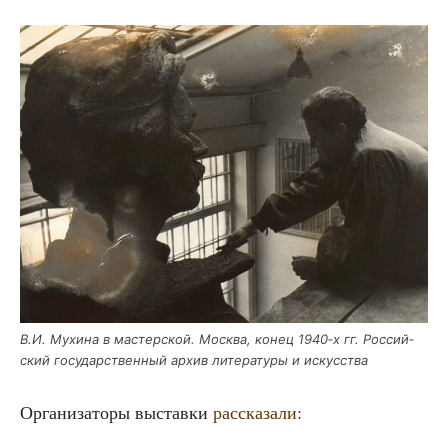
В.И. Мухи­на в мастер­ской. Москва, конец 1940‑х гг. Рос­сий­
ский госу­дар­ствен­ный архив лите­ра­ту­ры и искусства
Орга­ни­за­то­ры выстав­ки
рас­ска­за­ли
: