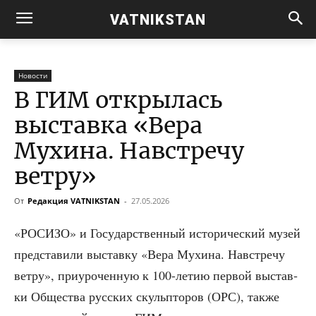
VATNIKSTAN
Новости
В ГИМ открылась
выставка «Вера
Мухина. Навстречу
ветру»
От
Редакция VATNIKSTAN
-
27.05.2026
«РОСИЗО» и Госу­дар­ствен­ный исто­ри­че­ский музей
пред­ста­ви­ли выстав­ку «Вера Мухи­на. Навстре­чу
вет­ру», при­уро­чен­ную к 100-летию пер­вой выстав­
ки Обще­ства рус­ских скуль­пто­ров (ОРС), так­же