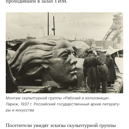
про­хо­див­шей в залах ГИМ.
Мон­таж скульп­тур­ной груп­пы «Рабо­чий и кол­хоз­ни­ца».
Париж, 1937 г. Рос­сий­ский госу­дар­ствен­ный архив лите­ра­ту­
ры и искусства
Посе­ти­те­ли уви­дят эски­зы скульп­тур­ной груп­пы