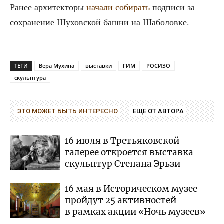
Ранее архи­тек­то­ры
нача­ли соби­рать
под­пи­си за
сохра­не­ние Шухов­ской баш­ни на Шаболовке.
ТЕГИ
Вера Мухина
выставки
ГИМ
РОСИЗО
скульптура
ЭТО МОЖЕТ БЫТЬ ИНТЕРЕСНО
ЕЩЕ ОТ АВТОРА
16 июля в Третьяковской
галерее откроется выставка
скульптур Степана Эрьзи
16 мая в Историческом музее
пройдут 25 активностей
в рамках акции «Ночь музеев»