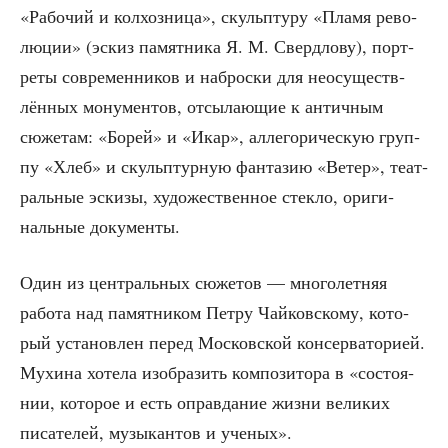
«Рабо­чий и кол­хоз­ни­ца», скульп­ту­ру «Пла­мя рево­
лю­ции» (эскиз памят­ни­ка Я. М. Сверд­ло­ву), порт­
ре­ты совре­мен­ни­ков и наброс­ки для неосу­ществ­
лён­ных мону­мен­тов, отсы­ла­ю­щие к антич­ным
сюже­там: «Борей» и «Икар», алле­го­ри­че­скую груп­
пу «Хлеб» и скульп­тур­ную фан­та­зию «Ветер», теат­
раль­ные эски­зы, худо­же­ствен­ное стек­ло, ори­ги­
наль­ные документы.
Один из цен­траль­ных сюже­тов — мно­го­лет­няя
рабо­та над памят­ни­ком Пет­ру Чай­ков­ско­му, кото­
рый уста­нов­лен перед Мос­ков­ской кон­сер­ва­то­ри­ей.
Мухи­на хоте­ла изоб­ра­зить ком­по­зи­то­ра в «состо­я­
нии, кото­рое и есть оправ­да­ние жиз­ни вели­ких
писа­те­лей, музы­кан­тов и ученых».