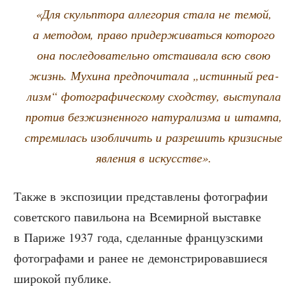
«Для скуль­пто­ра алле­го­рия ста­ла не темой,
а мето­дом, пра­во при­дер­жи­вать­ся кото­ро­го
она после­до­ва­тель­но отста­и­ва­ла всю свою
жизнь. Мухи­на пред­по­чи­та­ла „истин­ный реа­
лизм“ фото­гра­фи­че­ско­му сход­ству, высту­па­ла
про­тив без­жиз­нен­но­го нату­ра­лиз­ма и штам­па,
стре­ми­лась изоб­ли­чить и раз­ре­шить кри­зис­ные
явле­ния в искусстве».
Так­же в экс­по­зи­ции пред­став­ле­ны фото­гра­фии
совет­ско­го пави­льо­на на Все­мир­ной выстав­ке
в Пари­же 1937 года, сде­лан­ные фран­цуз­ски­ми
фото­гра­фа­ми и ранее не демон­стри­ро­вав­ши­е­ся
широ­кой публике.