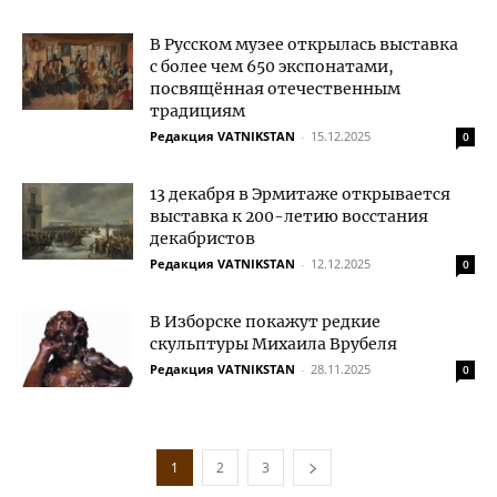
В Русском музее открылась выставка
с более чем 650 экспонатами,
посвящённая отечественным
традициям
Редакция VATNIKSTAN
-
15.12.2025
0
13 декабря в Эрмитаже открывается
выставка к 200-летию восстания
декабристов
Редакция VATNIKSTAN
-
12.12.2025
0
В Изборске покажут редкие
скульптуры Михаила Врубеля
Редакция VATNIKSTAN
-
28.11.2025
0
1
2
3