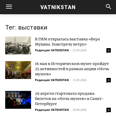
VATNIKSTAN
Тег: выставки
В ГИМ открылась выставка «Вера
Мухина. Навстречу ветру»
Редакция VATNIKSTAN
-
27.05.2026
0
16 мая в Историческом музее пройдут
25 активностей в рамках акции «Ночь
музеев»
Редакция VATNIKSTAN
-
12.05.2026
0
29 апреля стартовала продажа
билетов на «Ночь музеев» в Санкт-
Петербурге
Редакция VATNIKSTAN
-
29.04.2026
0