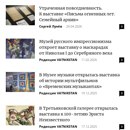
Утраченная повседневность.
К выставке «Письма огненных лет.
Семейный архив»
Сергей Лунёв
-
29.04.2026
0
Музей русского импрессионизма
откроет выставку о маскарадах
от Николая I до Серебряного века
Редакция VATNIKSTAN
-
11.02.2026
0
В Музее музыки открылась выставка
об истории мультфильмов
о «Бременских музыкантах»
Редакция VATNIKSTAN
-
19.12.2025
0
В Третьяковской галерее открылась
выставка к 100-летию Эрнста
Неизвестного
Редакция VATNIKSTAN
-
17.12.2025
0