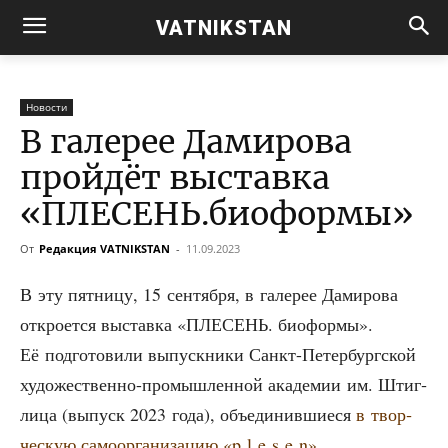
VATNIKSTAN
Новости
В галерее Дамирова
пройдёт выставка
«ПЛЕСЕНЬ.биоформы»
От
Редакция VATNIKSTAN
-
11.09.2023
В эту пят­ни­цу, 15 сен­тяб­ря, в гале­рее Дами­ро­ва
откро­ет­ся выстав­ка «ПЛЕСЕНЬ. био­фор­мы».
Её под­го­то­ви­ли выпуск­ни­ки Санкт-Петер­бург­ской
худо­же­ствен­но-про­мыш­лен­ной ака­де­мии им. Штиг­
ли­ца (выпуск 2023 года), объ­еди­нив­ши­е­ся
в твор­
че­скую само­ор­га­ни­за­цию «p l e s e n»
.