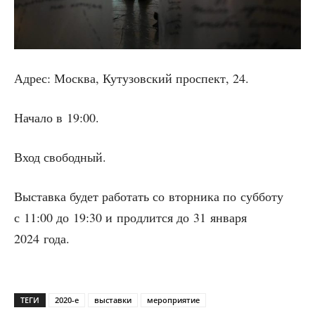
Адрес: Москва, Куту­зов­ский про­спект, 24.
Нача­ло в 19:00.
Вход сво­бод­ный.
Выстав­ка будет рабо­тать со втор­ни­ка по суб­бо­ту
с 11:00 до 19:30 и про­длит­ся до 31 янва­ря
2024 года.
ТЕГИ
2020-е
выставки
мероприятие