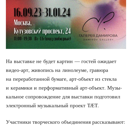
На выстав­ке не будет кар­тин — гостей ожи­да­ет
видео-арт, живо­пись на лино­ле­уме, гра­вю­ра
на пере­ра­бо­тан­ной бума­ге, арт-объ­ект из стек­ла
и кера­ми­ки и пер­фор­ма­тив­ный арт-объ­ект. Музы­
каль­ное сопро­вож­де­ние для выстав­ки под­го­то­вил
элек­трон­ный музы­каль­ный про­ект TÆT.
Участ­ни­ки твор­че­ско­го объ­еди­не­ния рассказывают: