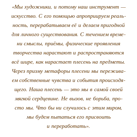
«Мы худож­ни­ки, и пото­му наш инстру­мент —
искус­ство. С его помо­щью апро­при­и­ру­ем реаль­
ность, пере­ра­ба­ты­ва­ем её и дела­ем при­год­ной
для лич­но­го суще­ство­ва­ния. С тече­ни­ем вре­ме­
ни смыс­лы, при­ё­мы, физи­че­ские про­яв­ле­ния
твор­че­ства нарас­та­ют и рас­про­стра­ня­ют­ся
всё шире, как нарас­та­ет пле­сень на пред­ме­ты.
Через приз­му мета­фо­ры пле­се­ни мы пере­жи­ва­
ем соб­ствен­ные чув­ства и собы­тия про­ис­хо­дя­
ще­го. Наша пле­сень — это мы в самой сво­ей
мяг­кой серд­це­вине. Не вызов, не борь­ба, про­
сто мы. Что бы ни слу­чи­лось с этим миром,
мы будем пытать­ся его при­сво­ить
и переработать».