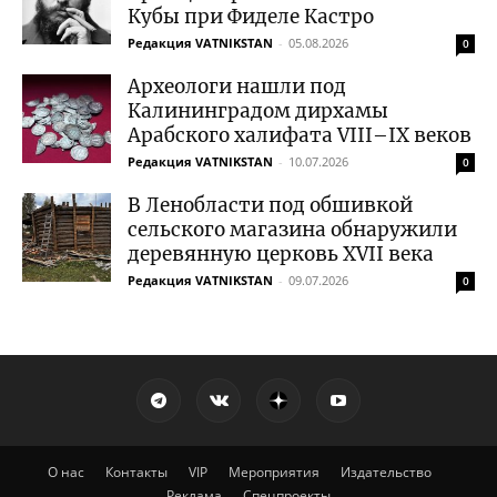
Кубы при Фиделе Кастро
Редакция VATNIKSTAN
-
05.08.2026
0
Археологи нашли под
Калининградом дирхамы
Арабского халифата VIII–IX веков
Редакция VATNIKSTAN
-
10.07.2026
0
В Ленобласти под обшивкой
сельского магазина обнаружили
деревянную церковь XVII века
Редакция VATNIKSTAN
-
09.07.2026
0
О нас
Контакты
VIP
Мероприятия
Издательство
Реклама
Спецпроекты