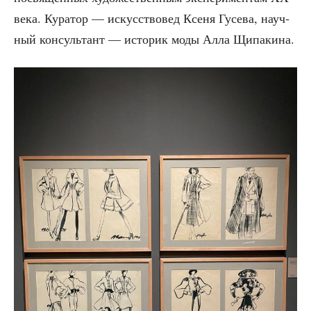
века. Кура­тор — искус­ство­вед Ксе­ня Гусе­ва, науч­
ный кон­суль­тант — исто­рик моды Алла Щипакина.