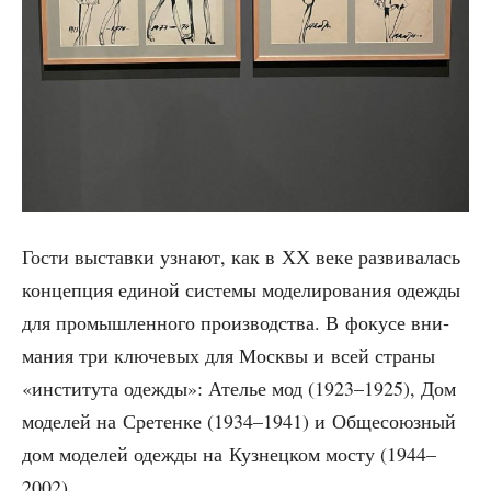
Гости выстав­ки узна­ют, как в ХХ веке раз­ви­ва­лась
кон­цеп­ция еди­ной систе­мы моде­ли­ро­ва­ния одеж­ды
для про­мыш­лен­но­го про­из­вод­ства. В фоку­се вни­
ма­ния три клю­че­вых для Моск­вы и всей стра­ны
«инсти­ту­та одеж­ды»: Ате­лье мод (1923–1925), Дом
моде­лей на Сре­тен­ке (1934–1941) и Обще­со­юз­ный
дом моде­лей одеж­ды на Куз­нец­ком мосту (1944–
2002).