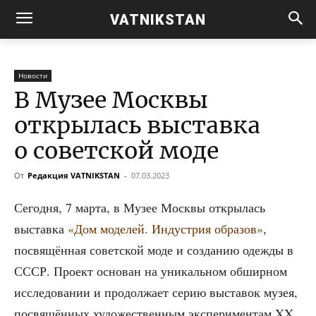
VATNIKSTAN
Новости
В Музее Москвы
открылась выставка
о советской моде
От
Редакция VATNIKSTAN
-
07.03.2023
Сего­дня, 7 мар­та, в Музее Моск­вы откры­лась
выстав­ка
«Дом моде­лей. Инду­стрия обра­зов»
,
посвя­щён­ная совет­ской моде и созда­нию одеж­ды в
СССР. Про­ект осно­ван на уни­каль­ном обшир­ном
иссле­до­ва­нии и про­дол­жа­ет серию выста­вок музея,
посвя­щён­ных худо­же­ствен­ным экс­пе­ри­мен­там XX