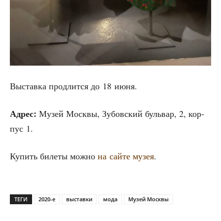
Выстав­ка про­длит­ся до 18 июня.
Адрес:
Музей Моск­вы, Зубов­ский буль­вар, 2, кор­
пус 1.
Купить биле­ты мож­но
на сай­те музея
.
ТЕГИ
2020-е
выставки
мода
Музей Москвы