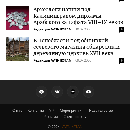
Археологи нашли под
Калининградом дирхамы
Арабского халифата VIII–IX веков
Редакция VATNIKSTAN
-
10.07.2026
0
В Ленобласти под обшивкой
сельского магазина обнаружили
деревянную церковь XVII века
Редакция VATNIKSTAN
-
09.07.2026
0
О нас
Контакты
VIP
Мероприятия
Издательство
Реклама
Спецпроекты
© 2024,
VATNIKSTAN