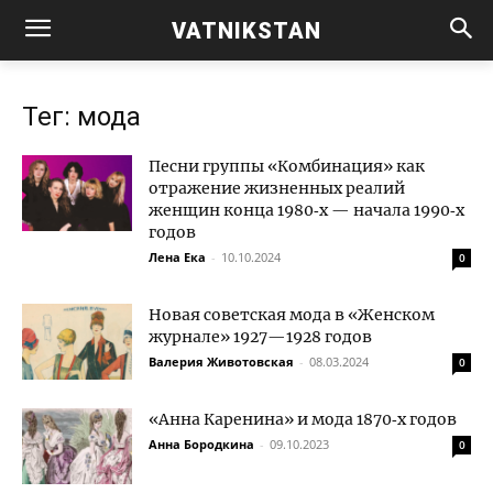
VATNIKSTAN
Тег: мода
Песни группы «Комбинация» как
отражение жизненных реалий
женщин конца 1980‑х — начала 1990‑х
годов
Лена Ека
-
10.10.2024
0
Новая советская мода в «Женском
журнале» 1927—1928 годов
Валерия Животовская
-
08.03.2024
0
«Анна Каренина» и мода 1870‑х годов
Анна Бородкина
-
09.10.2023
0