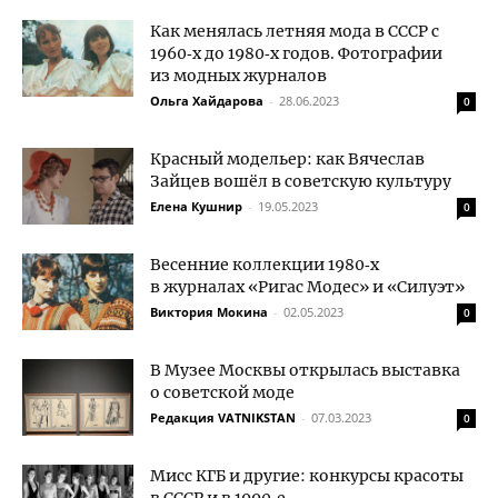
Как менялась летняя мода в СССР с
1960‑х до 1980‑х годов. Фотографии
из модных журналов
Ольга Хайдарова
-
28.06.2023
0
Красный модельер: как Вячеслав
Зайцев вошёл в советскую культуру
Елена Кушнир
-
19.05.2023
0
Весенние коллекции 1980‑х
в журналах «Ригас Модес» и «Силуэт»
Виктория Мокина
-
02.05.2023
0
В Музее Москвы открылась выставка
о советской моде
Редакция VATNIKSTAN
-
07.03.2023
0
Мисс КГБ и другие: конкурсы красоты