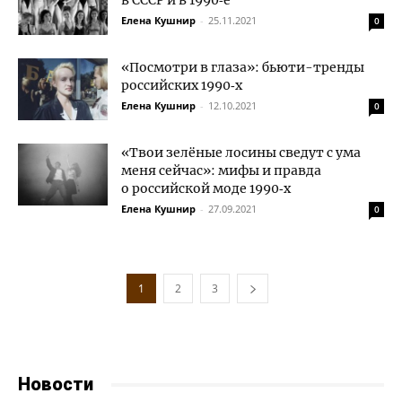
в СССР и в 1990‑е
Елена Кушнир
-
25.11.2021
0
«Посмотри в глаза»: бьюти-тренды
российских 1990‑х
Елена Кушнир
-
12.10.2021
0
«Твои зелёные лосины сведут с ума
меня сейчас»: мифы и правда
о российской моде 1990‑х
Елена Кушнир
-
27.09.2021
0
1
2
3
Новости