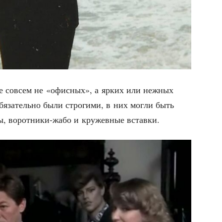
ле совсем не «офис­ных», а ярких или неж­ных
я­за­тель­но были стро­ги­ми, в них мог­ли быть
­ны, ворот­ни­ки-жабо и кру­жев­ные вставки.