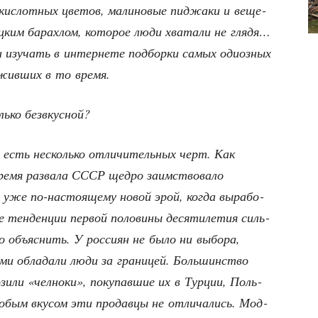
кис­лот­ных цве­тов, мали­но­вые пиджа­ки и веще­
ц­ким барах­лом, кото­рое люди хва­та­ли не гля­дя…
 изу­чать в интер­не­те под­бор­ки самых оди­оз­ных
е жив­ших в то время.
ь­ко безвкусной?
ы есть несколь­ко отли­чи­тель­ных черт. Как
е­мя раз­ва­ла СССР щед­ро заим­ство­ва­ло
 уже по-насто­я­ще­му новой эрой, когда выра­бо­
 тен­ден­ции пер­вой поло­ви­ны деся­ти­ле­тия силь­
о объ­яс­нить. У рос­си­ян не было ни выбо­ра,
ми обла­да­ли люди за гра­ни­цей. Боль­шин­ство
и­ли «чел­но­ки», поку­пав­шие их в Тур­ции, Поль­
­бым вку­сом эти про­дав­цы не отли­ча­лись. Мод­