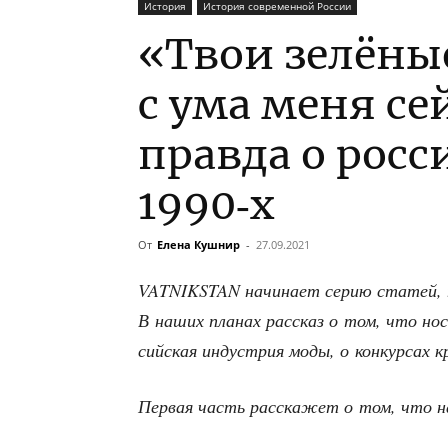
История
История современной России
«Твои зелёны
с ума меня с
правда о росс
1990‑х
От
Елена Кушнир
-
27.09.2021
VATNIKSTAN начи­на­ет серию ста­тей, по
В наших пла­нах рас­сказ о том, что носи
сий­ская инду­стрия моды, о кон­кур­сах 
Пер­вая часть рас­ска­жет о том, что н