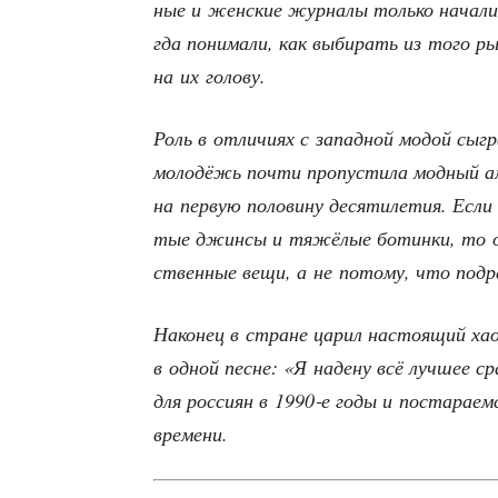
ные и жен­ские жур­на­лы толь­ко нача­ли 
гда пони­ма­ли, как выби­рать из того рыно
на их голову.
Роль в отли­чи­ях с запад­ной модой сыг­ра
моло­дёжь почти про­пу­сти­ла мод­ный ам
на первую поло­ви­ну деся­ти­ле­тия. Если
тые джин­сы и тяжё­лые ботин­ки, то о
ствен­ные вещи, а не пото­му, что под­
Нако­нец в стране царил насто­я­щий хао
в одной песне: «Я наде­ну всё луч­шее с
для рос­си­ян в 1990‑е годы и поста­ра­ем
времени.