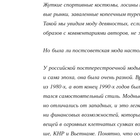
Жут­кие спор­тив­ные костю­мы, лоси­ны 
вые рын­ки, зава­лен­ные копе­еч­ным туре
Такой мы уви­дим моду девя­но­стых, если
обра­зов с ком­мен­та­ри­я­ми авто­ров, н
Но была ли пост­со­вет­ская мода настол
У рос­сий­ской пост­пе­ре­стро­еч­ной мод
и сама эпо­ха, она была очень раз­ной. Вр
из 1980‑х, а вот конец 1990‑х годов был
тал­ся само­сто­я­тель­ный стиль. Мод­ные
но отли­ча­лись от запад­ных, и это лег­к
ни финан­со­вых воз­мож­но­стей, кото­ры­
вещей в огром­ных клет­ча­тых сум­ках воз
ше, КНР и Вьет­на­ме. Понят­но, что осо