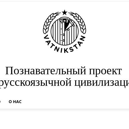
Познавательный проект
 русскоязычной цивилизац
О
О НАС