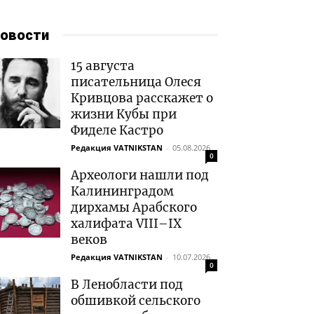
овости
15 августа
писательница Олеся
Кривцова расскажет о
жизни Кубы при
Фиделе Кастро
Редакция VATNIKSTAN
-
05.08.2026
0
Археологи нашли под
Калининградом
дирхамы Арабского
халифата VIII–IX
веков
Редакция VATNIKSTAN
-
10.07.2026
0
В Ленобласти под
обшивкой сельского