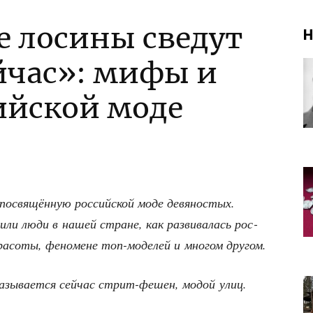
е лосины сведут
Н
ейчас»: мифы и
ийской моде
свя­щён­ную рос­сий­ской моде девя­но­стых.
­ли люди в нашей стране, как раз­ви­ва­лась рос­
кра­со­ты, фено­мене топ-моде­лей и мно­гом другом.
азы­ва­ет­ся сей­час стрит-фешен, модой улиц.