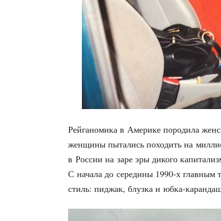
Рей­га­но­ми­ка в Аме­ри­ке поро­ди­ла же
жен­щи­ны пыта­лись похо­дить на мил­ли­о
в Рос­сии на заре эры дико­го капи­та­лиз­
С нача­ла до сере­ди­ны 1990‑х глав­ным 
стиль: пиджак, блуз­ка и юбка-карандаш