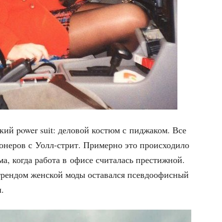
н­ский power suit: дело­вой костюм с пиджа­ком. Все
­не­ров с Уолл-стрит. При­мер­но это про­ис­хо­ди­ло
ма, когда рабо­та в офи­се счи­та­лась пре­стиж­ной.
трен­дом жен­ской моды оста­вал­ся псев­доофис­ный
.