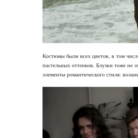
Костю­мы были всех цве­тов, в том чис­
пастель­ных оттен­ков. Блуз­ки тоже не об
эле­мен­ты роман­ти­че­ско­го сти­ля: вола