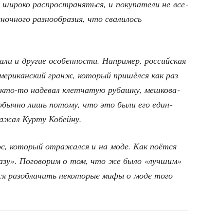
широ­ко рас­про­стра­нять­ся, и поку­па­те­ли не все­
ч­но­го раз­но­об­ра­зия, что сва­ли­лось
­ли и дру­гие осо­бен­но­сти. Напри­мер, рос­сий­ская
е­ри­кан­ский гранж, кото­рый при­шёл­ся как раз
 кто-то наде­вал клет­ча­тую рубаш­ку, меш­ко­ва­
быч­но лишь пото­му, что это были его един­
ра­жал Кур­ту Кобейну.
с, кото­рый отра­жал­ся и на моде. Как поёт­ся
ра­зу». Пого­во­рим о том, что же было «луч­шим»
­ся раз­об­ла­чить неко­то­рые мифы о моде того