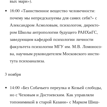
вых мари»).
16:00 «Таин­ствен­ное веще­ство чело­веч­но­сти:
поче­му мы непред­ска­зу­е­мы для самих себя?» с
Алек­сан­дром Асмо­ло­вым, пси­хо­ло­гом, дирек­то­
ром Шко­лы антро­по­ло­гии буду­ще­го РАН­ХиГС,
заве­ду­ю­щим кафед­рой пси­хо­ло­гии лич­но­сти
факуль­те­та пси­хо­ло­гии МГУ им. М.В. Ломо­но­со­
ва, науч­ным руко­во­ди­те­лем Мос­ков­ско­го инсти­
ту­та психоанализа.
3 нояб­ря
14:00 «Без Соба­чье­го пере­ул­ка и Козьей сло­бо­ды,
но с Чехо­вым и Досто­ев­ским. Как управ­ля­ли
топо­ни­ми­кой в ста­рой Каза­ни» с Мар­ком Шиш­