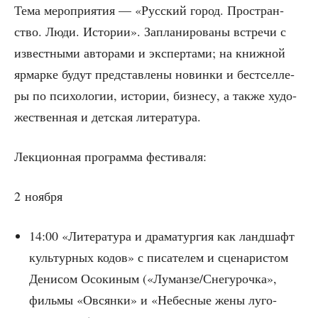
Тема меро­при­я­тия — «Рус­ский город. Про­стран­
ство. Люди. Исто­рии». Запла­ни­ро­ва­ны встре­чи с
извест­ны­ми авто­ра­ми и экс­пер­та­ми; на книж­ной
ярмар­ке будут пред­став­ле­ны новин­ки и бест­сел­ле­
ры по пси­хо­ло­гии, исто­рии, биз­не­су, а так­же худо­
же­ствен­ная и дет­ская литература.
Лек­ци­он­ная про­грам­ма фестиваля:
2 нояб­ря
14:00 «Лите­ра­ту­ра и дра­ма­тур­гия как ланд­шафт
куль­тур­ных кодов» с писа­те­лем и сце­на­ри­стом
Дени­сом Осо­ки­ным («Луманзе/Снегурочка»,
филь­мы «Овсян­ки» и «Небес­ные жены луго­