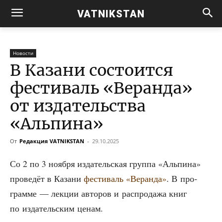
VATNIKSTAN
Новости
В Казани состоится
фестиваль «Веранда»
от издательства
«Альпина»
От
Редакция VATNIKSTAN
-
29.10.2025
Со 2 по 3 нояб­ря изда­тель­ская груп­па «Аль­пи­на»
про­ве­дёт в Каза­ни
фести­валь «Веран­да»
. В про­
грам­ме — лек­ции авто­ров и рас­про­да­жа книг
по изда­тель­ским ценам.