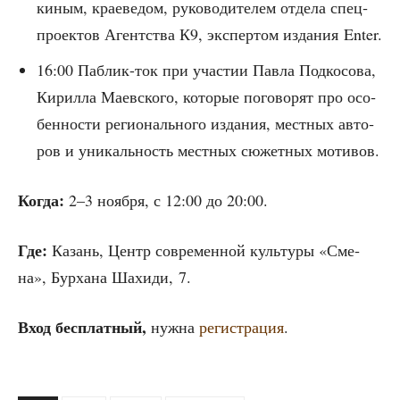
ки­ным, кра­е­ве­дом, руко­во­ди­те­лем отде­ла спец­
про­ек­тов Агент­ства К9, экс­пер­том изда­ния Enter.
16:00 Паб­лик-ток при уча­стии Пав­ла Под­ко­со­ва,
Кирил­ла Маев­ско­го, кото­рые пого­во­рят про осо­
бен­но­сти реги­о­наль­но­го изда­ния, мест­ных авто­
ров и уни­каль­ность мест­ных сюжет­ных мотивов.
Когда:
2–3 нояб­ря, с 12:00 до 20:00.
Где:
Казань, Центр совре­мен­ной куль­ту­ры «Сме­
на», Бур­ха­на Шахи­ди, 7.
Вход бес­плат­ный,
нуж­на
реги­стра­ция
.