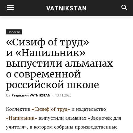
VATNIKSTAN
Новости
«Сизиф of труд»
и «Напильник»
выпустили альманах
о современной
российской школе
От
Редакция VATNIKSTAN
-
13.11.2025
Кол­лек­тив
«Сизиф of труд»
и изда­тель­ство
«Напиль­ник»
выпу­сти­ли аль­ма­нах «Зво­но­чек для
учи­те­ля», в кото­ром собра­ны про­из­вод­ствен­ные