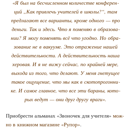
«Я был на бес­чис­лен­ном коли­че­стве кон­фе­рен­
ций „Как при­влечь учи­те­лей в шко­лы?“, там
пред­ла­га­ют все вари­ан­ты, кро­ме одно­го — про
день­ги. Так и здесь. Что я поме­няю в обра­зо­ва­
нии? Я могу поме­нять всё что угод­но. Но обра­
зо­ва­ние не в ваку­у­ме. Это отра­же­ние нашей
дей­стви­тель­но­сти. А дей­стви­тель­ность наша
херо­вая. И я не вижу сей­час, по край­ней мере,
выхо­да из того, что дела­ют. У меня гне­ту­щее
такое ощу­ще­ние, что мы как в ско­то­про­гон­ни­
ке. И самое глав­ное, что все эти бара­ны, кото­
рых ведут — они друг дру­гу враги».
При­об­ре­сти аль­ма­нах «Зво­но­чек для учи­те­ля»
мож­
но в книж­ном мага­зине «Рупор»
.