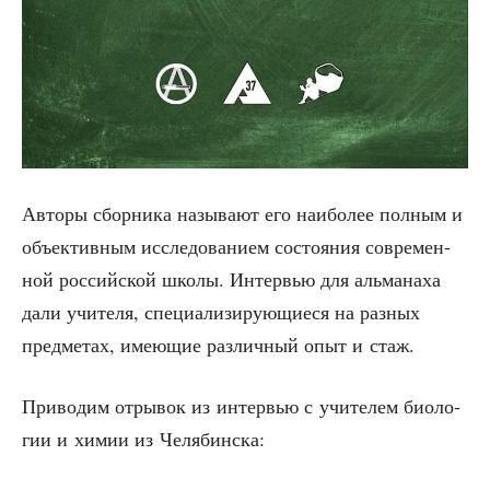
Авто­ры сбор­ни­ка назы­ва­ют его наи­бо­лее пол­ным и
объ­ек­тив­ным иссле­до­ва­ни­ем состо­я­ния совре­мен­
ной рос­сий­ской шко­лы. Интер­вью для аль­ма­на­ха
дали учи­те­ля, спе­ци­а­ли­зи­ру­ю­щи­е­ся на раз­ных
пред­ме­тах, име­ю­щие раз­лич­ный опыт и стаж.
При­во­дим отры­вок из интер­вью с учи­те­лем био­ло­
гии и химии из Челябинска: