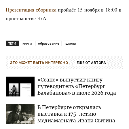
Пре­зен­та­ция сбор­ни­ка
прой­дёт 15 нояб­ря в 18:00 в
про­стран­стве 37A.
ТЕГИ
книги
образование
школа
ЭТО МОЖЕТ БЫТЬ ИНТЕРЕСНО
ЕЩЕ ОТ АВТОРА
«Сеанс» выпустит книгу-
путеводитель «Петербург
Балабанова» в июле 2026 года
В Петербурге открылась
выставка к 175-летию
медиамагната Ивана Сытина