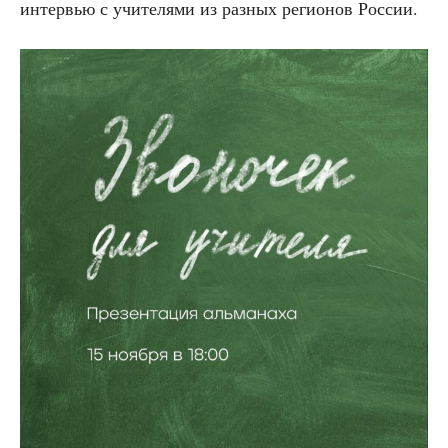
интер­вью с учи­те­ля­ми из раз­ных реги­о­нов России.