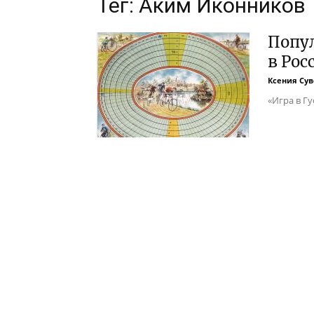
Тег: Аким Иконников
Попу
в Рос
Ксения Су
«Игра в Гу