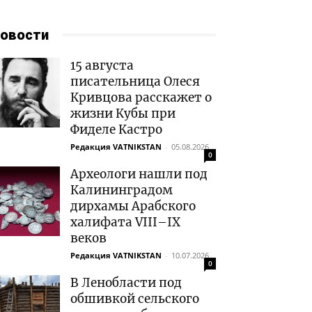
овости
15 августа
писательница Олеся
Кривцова расскажет о
жизни Кубы при
Фиделе Кастро
Редакция VATNIKSTAN
-
05.08.2026
0
Археологи нашли под
Калининградом
дирхамы Арабского
халифата VIII–IX
веков
Редакция VATNIKSTAN
-
10.07.2026
0
В Ленобласти под
обшивкой сельского