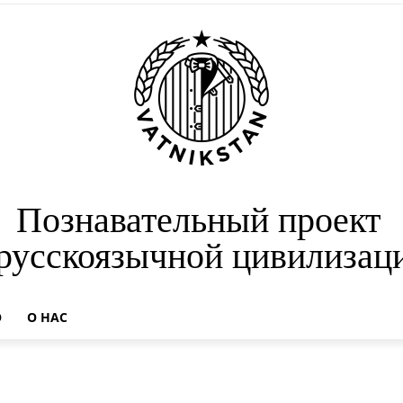
Познавательный проект
 русскоязычной цивилизац
О
О НАС