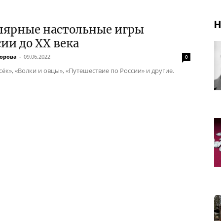
Н
лярные настольные игры
сии до XX века
ворова
-
09.06.2022
0
сёк», «Волки и овцы», «Путешествие по России» и другие.