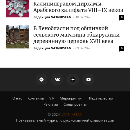
Калининградом дирхамы
Арабского халифата VIII–IX веков
Редакция VATNIKSTAN
-
10.07.2026
0
В Ленобласти под обшивкой
сельского магазина обнаружили
деревянную церковь XVII века
Редакция VATNIKSTAN
-
09.07.2026
0
О нас
Контакты
VIP
Мероприятия
Издательство
Реклама
Спецпроекты
© 2024,
VATNIKSTAN
Познавательный журнал о русскоязычной цивилизации