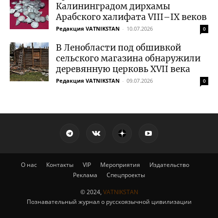
Калининградом дирхамы
Арабского халифата VIII–IX веков
Редакция VATNIKSTAN
-
10.07.2026
0
В Ленобласти под обшивкой
сельского магазина обнаружили
деревянную церковь XVII века
Редакция VATNIKSTAN
-
09.07.2026
0
О нас
Контакты
VIP
Мероприятия
Издательство
Реклама
Спецпроекты
© 2024,
VATNIKSTAN
Познавательный журнал о русскоязычной цивилизации