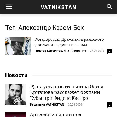
VATNIKSTAN
Тег: Александр Казем-Бек
Младороссы. Драма эмигрантского
движения в девяти главах
Виктор Кириллов, Яна Титоренко
-
27.09.2018
0
Новости
15 августа писательница Олеся
Кривцова расскажет о жизни
Кубы при Фиделе Кастро
Редакция VATNIKSTAN
-
05.08.2026
0
Археологи нашли под