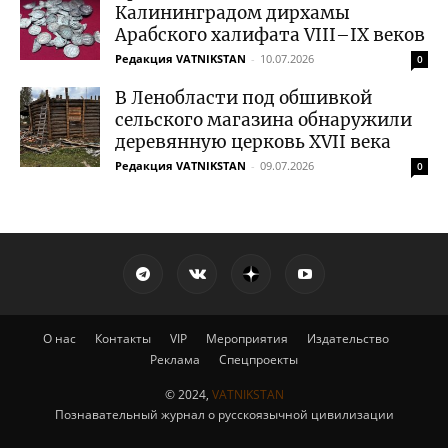
Калининградом дирхамы
Арабского халифата VIII–IX веков
Редакция VATNIKSTAN
-
10.07.2026
0
В Ленобласти под обшивкой
сельского магазина обнаружили
деревянную церковь XVII века
Редакция VATNIKSTAN
-
09.07.2026
0
О нас
Контакты
VIP
Мероприятия
Издательство
Реклама
Спецпроекты
© 2024,
VATNIKSTAN
Познавательный журнал о русскоязычной цивилизации