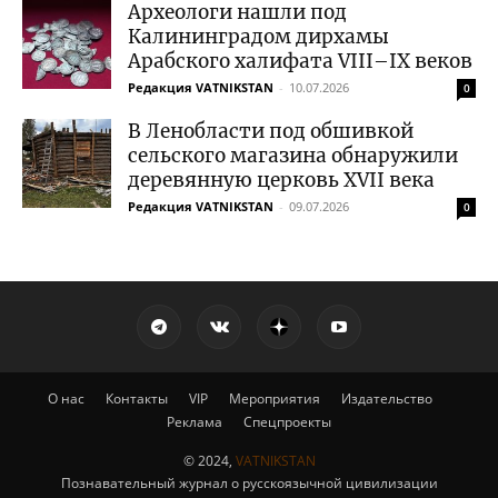
Археологи нашли под
Калининградом дирхамы
Арабского халифата VIII–IX веков
Редакция VATNIKSTAN
-
10.07.2026
0
В Ленобласти под обшивкой
сельского магазина обнаружили
деревянную церковь XVII века
Редакция VATNIKSTAN
-
09.07.2026
0
О нас
Контакты
VIP
Мероприятия
Издательство
Реклама
Спецпроекты
© 2024,
VATNIKSTAN
Познавательный журнал о русскоязычной цивилизации