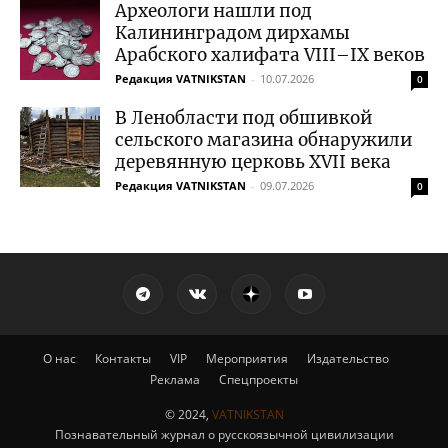
Археологи нашли под
Калининградом дирхамы
Арабского халифата VIII–IX веков
Редакция VATNIKSTAN
-
10.07.2026
0
В Ленобласти под обшивкой
сельского магазина обнаружили
деревянную церковь XVII века
Редакция VATNIKSTAN
-
09.07.2026
0
О нас
Контакты
VIP
Мероприятия
Издательство
Реклама
Спецпроекты
© 2024,
VATNIKSTAN
Познавательный журнал о русскоязычной цивилизации