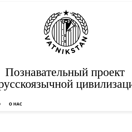
Познавательный проект
 русскоязычной цивилизац
О
О НАС