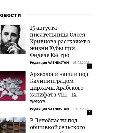
овости
15 августа
писательница Олеся
Кривцова расскажет о
жизни Кубы при
Фиделе Кастро
Редакция VATNIKSTAN
-
05.08.2026
0
Археологи нашли под
Калининградом
дирхамы Арабского
халифата VIII–IX
веков
Редакция VATNIKSTAN
-
10.07.2026
0
В Ленобласти под
обшивкой сельского