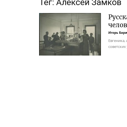
Тег: Алексей Замков
Русск
чело
Игорь Бар
Евгеника,
советских 