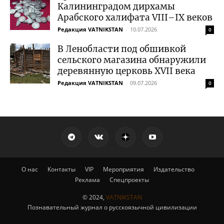
Калининградом дирхамы
Арабского халифата VIII–IX веков
Редакция VATNIKSTAN
-
10.07.2026
0
В Ленобласти под обшивкой
сельского магазина обнаружили
деревянную церковь XVII века
Редакция VATNIKSTAN
-
09.07.2026
0
О нас
Контакты
VIP
Мероприятия
Издательство
Реклама
Спецпроекты
© 2024,
VATNIKSTAN
Познавательный журнал о русскоязычной цивилизации