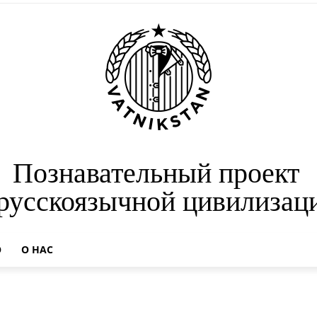
Познавательный проект
 русскоязычной цивилизац
О
О НАС