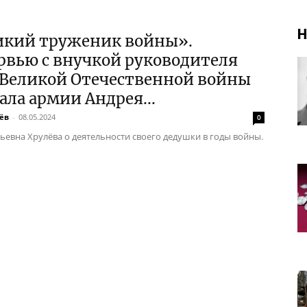
Н
икий труженик войны».
рвью с внучкой руководителя
 Великой Отечественной войны
ала армии Андрея...
ёв
-
08.05.2024
0
евна Хрулёва о деятельности своего дедушки в годы войны.