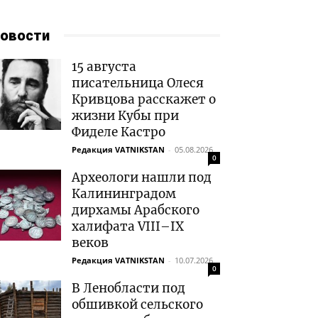
овости
15 августа
писательница Олеся
Кривцова расскажет о
жизни Кубы при
Фиделе Кастро
Редакция VATNIKSTAN
-
05.08.2026
0
Археологи нашли под
Калининградом
дирхамы Арабского
халифата VIII–IX
веков
Редакция VATNIKSTAN
-
10.07.2026
0
В Ленобласти под
обшивкой сельского