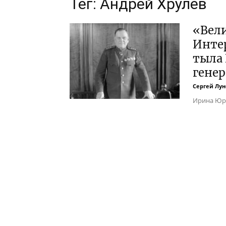
Тег: Андрей Хрулёв
«Вел
Инте
тыла
генер
Сергей Лун
Ирина Юрь