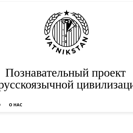
Познавательный проект
 русскоязычной цивилизац
О
О НАС