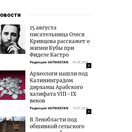
овости
15 августа
писательница Олеся
Кривцова расскажет о
жизни Кубы при
Фиделе Кастро
Редакция VATNIKSTAN
-
05.08.2026
0
Археологи нашли под
Калининградом
дирхамы Арабского
халифата VIII–IX
веков
Редакция VATNIKSTAN
-
10.07.2026
0
В Ленобласти под
обшивкой сельского