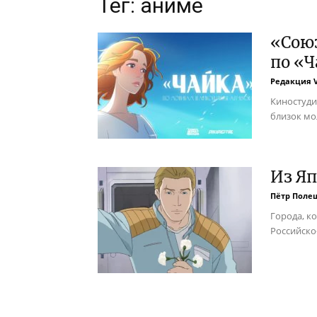
Тег: аниме
«Сою
по «Ч
Редакция 
Киностуди
близок мо
Из Яп
Пётр Поле
Города, к
Российско