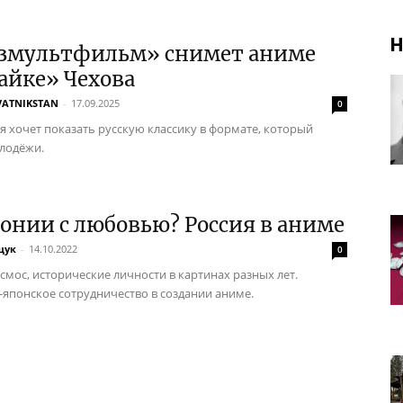
Н
змультфильм» снимет аниме
айке» Чехова
VATNIKSTAN
-
17.09.2025
0
я хочет показать русскую классику в формате, который
лодёжи.
онии с любовью? Россия в аниме
щук
-
14.10.2022
0
осмос, исторические личности в картинах разных лет.
-японское сотрудничество в создании аниме.