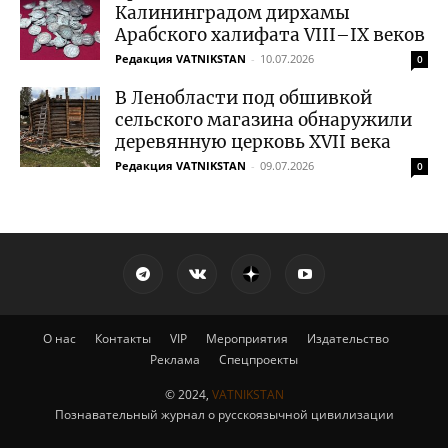
Калининградом дирхамы
Арабского халифата VIII–IX веков
Редакция VATNIKSTAN
-
10.07.2026
0
В Ленобласти под обшивкой
сельского магазина обнаружили
деревянную церковь XVII века
Редакция VATNIKSTAN
-
09.07.2026
0
О нас
Контакты
VIP
Мероприятия
Издательство
Реклама
Спецпроекты
© 2024,
VATNIKSTAN
Познавательный журнал о русскоязычной цивилизации