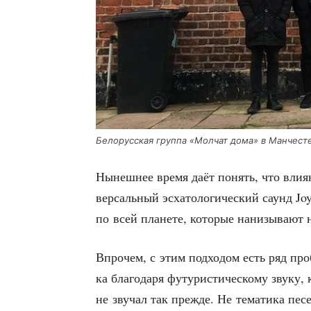
Бело­рус­ская груп­па «Мол­чат дома» в Ман­че­с
Нынеш­нее вре­мя даёт понять, что вли­я­
вер­саль­ный эсха­то­ло­ги­че­ский саунд Joy
по всей пла­не­те, кото­рые нани­зы­ва­ют
Впро­чем, с этим под­хо­дом есть ряд про­
ка бла­го­да­ря футу­ри­сти­че­ско­му зву­к
не зву­чал так преж­де. Не тема­ти­ка песе