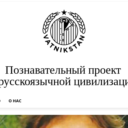
Познавательный проект
 русскоязычной цивилизац
О
О НАС