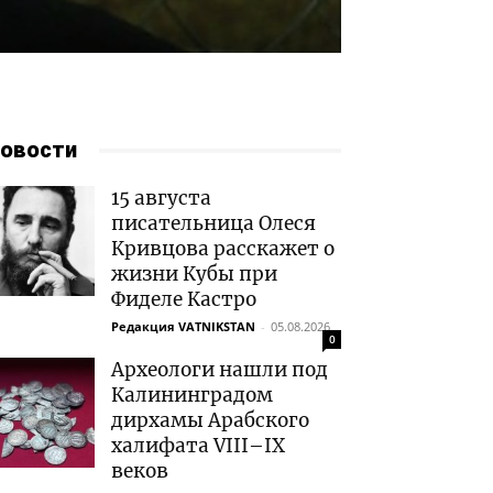
овости
15 августа
писательница Олеся
Кривцова расскажет о
жизни Кубы при
Фиделе Кастро
Редакция VATNIKSTAN
-
05.08.2026
0
Археологи нашли под
Калининградом
дирхамы Арабского
халифата VIII–IX
веков