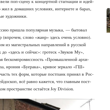
­ве­ли поп-сце­ну к кон­церт­ной стаг­на­ции и идей­
но жил в домаш­них усло­ви­ях, интер­не­те и барах,
е­лые художники.
с­сию при­шла попу­ляр­ная музы­ка, — быто­вал
нр (впро­чем, сло­во «жанр» здесь очень услов­но).
ним из маги­страль­ных направ­ле­ний в рус­ской
 до «здесь и сей­час»: гро­теск «Зву­ков Му»,
я бес­ком­про­мисс­ность «Про­мыш­лен­ной архи­
a, иро­ния «Буе­ра­ка», кри­вое зер­ка­ло «ГШ»
часть тех форм, кото­рые пост­панк при­нял в Рос­
й­до­скоп, всё рав­но кажет­ся, что глав­ным пост­
ком про­стран­стве оста­ёт­ся Joy Division.