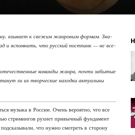
­ну, взы­ва­ет к све­жим жан­ро­вым фор­мам. Зна­
Н
зад и вспом­нить, что рус­ский пост­панк — не все­
оте­че­ствен­ные коман­ды жан­ра, почти забы­тые
та­нут ли их твор­че­ские наход­ки акту­аль­ны
ть­ся музы­ка в Рос­сии. Очень веро­ят­но, что все
­тью стри­мин­гов рух­нет при­выч­ный фун­да­мент
под­ска­зы­ва­ли, что нуж­но смот­реть в сто­ро­ну