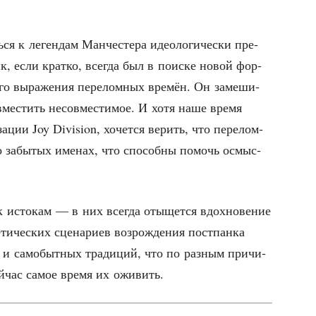
ся к леген­дам Ман­че­сте­ра идео­ло­ги­че­ски пре­
нк, если крат­ко, все­гда был в поис­ке новой фор­
но­го выра­же­ния пере­лом­ных вре­мён. Он заме­ши­
­ме­стить несов­ме­сти­мое. И хотя наше вре­мя
за­ции Joy Division, хочет­ся верить, что пере­лом­
о забы­тых име­нах, что спо­соб­ны помочь осмыс­
 к исто­кам — в них все­гда оты­щет­ся вдох­но­ве­ние
и­че­ских сце­на­ри­ев воз­рож­де­ния пост­пан­ка
 и само­быт­ных тра­ди­ций, что по раз­ным при­чи­
ей­час самое вре­мя их оживить.