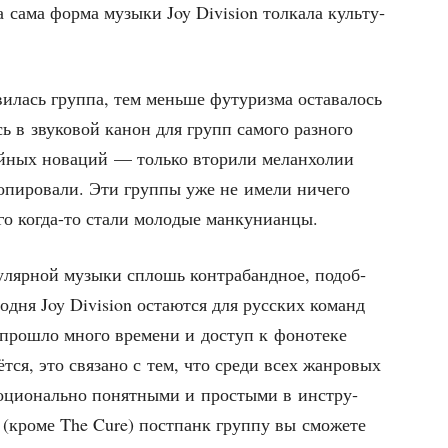
 а сама фор­ма музы­ки Joy Division тол­ка­ла куль­ту­
и­лась груп­па, тем мень­ше футу­риз­ма оста­ва­лось
сь в зву­ко­вой канон для групп само­го раз­но­го
й­ных нова­ций — толь­ко вто­ри­ли мелан­хо­лии
копи­ро­ва­ли. Эти груп­пы уже не име­ли ниче­го
ро­го когда-то ста­ли моло­дые манкунианцы.
у­ляр­ной музы­ки сплошь кон­тра­банд­ное, подоб­
о­дня Joy Division оста­ют­ся для рус­ских команд
про­шло мно­го вре­ме­ни и доступ к фоно­те­ке
т­ся, это свя­за­но с тем, что сре­ди всех жан­ро­вых
­ци­о­наль­но понят­ны­ми и про­сты­ми в инстру­
 (кро­ме The Cure) пост­панк груп­пу вы смо­же­те