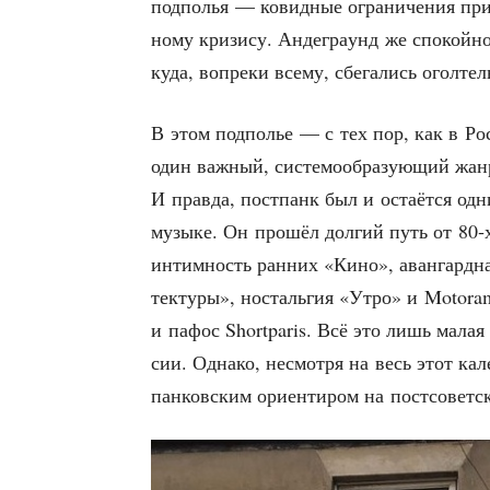
под­по­лья — ковид­ные огра­ни­че­ния при
но­му кри­зи­су. Анде­гра­унд же спо­кой­
куда, вопре­ки все­му, сбе­га­лись огол­т
В этом под­по­лье — с тех пор, как в Ро
один важ­ный, систе­мо­об­ра­зу­ю­щий жа
И прав­да, пост­панк был и оста­ёт­ся од
музы­ке. Он про­шёл дол­гий путь от 80‑х
интим­ность ран­них «Кино», аван­гард­на
тек­ту­ры», носталь­гия «Утро» и Motoram
и пафос Shortparis. Всё это лишь малая 
сии. Одна­ко, несмот­ря на весь этот кале
пан­ков­ским ори­ен­ти­ром на пост­со­вет­с