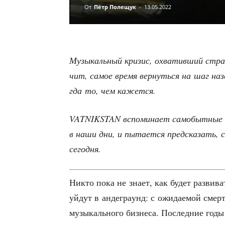
От
Пётр Полещук
-
13.05.2022
Музы­каль­ный кри­зис, охва­тив­ший стра
чит, самое вре­мя вер­нуть­ся на шаг на
гда то, чем кажется.
VATNIKSTAN вспо­ми­на­ет само­быт­ные 
в наши дни, и пыта­ет­ся пред­ска­зать, с
сегодня.
Никто пока не зна­ет, как будет раз­ви­ва
уйдут в анде­гра­унд: с ожи­да­е­мой смер
музы­каль­но­го биз­не­са. Послед­ние годы 