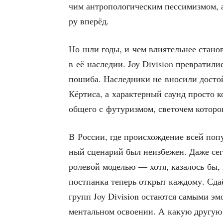
чим антро­по­ло­ги­че­ским пес­си­миз­мом,
ру вперёд.
Но шли годы, и чем вли­я­тель­нее ста­но­в
в её насле­дии. Joy Division пре­вра­ти­ли
поши­ба. Наслед­ни­ки не вно­си­ли досто
Кёр­ти­са, а харак­тер­ный саунд про­сто 
обще­го с футу­риз­мом, све­то­чем кото­
В Рос­сии, где про­ис­хож­де­ние всей поп
ный сце­на­рий был неиз­бе­жен. Даже сег
роле­вой моде­лью — хотя, каза­лось бы, 
пост­пан­ка теперь открыт каж­до­му. Сда­ё
групп Joy Division оста­ют­ся самы­ми эмо
мен­таль­ном осво­е­нии. А какую дру­гую