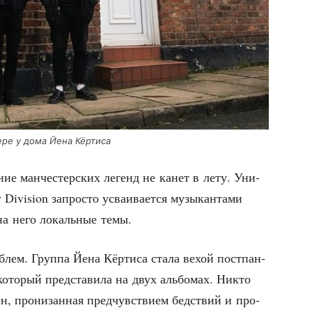
те­ре у дома Йена Кёртиса
ние ман­че­стер­ских легенд не канет в лету. Уни­
 Division запро­сто усва­и­ва­ет­ся музы­кан­та­ми
 на него локаль­ные темы.
блем. Груп­па Йена Кёр­ти­са ста­ла вехой пост­пан­
у, кото­рый пред­ста­ви­ла на двух аль­бо­мах. Никто
н, про­ни­зан­ная пред­чув­стви­ем бед­ствий и про­