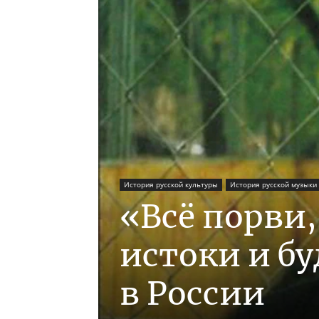
История русской культуры
История русской музыки
«Всё порви,
истоки и б
в России