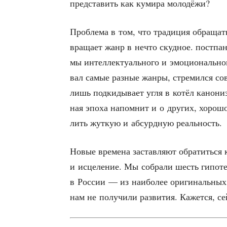
пред­ста­вить как куми­ра молодёжи?
Про­бле­ма в том, что тра­ди­ция обра­щать­
вра­ща­ет жанр в нечто скуд­ное. пост­па
мы интел­лек­ту­аль­но­го и эмо­ци­о­наль­
вал самые раз­ные жан­ры, стре­мил­ся сов
лишь под­ки­ды­ва­ет угля в котёл кано­ни­
ная эпо­ха напом­нит и о дру­гих, хоро­ш
лить жут­кую и абсурд­ную реальность.
Новые вре­ме­на застав­ля­ют обра­тить­ся
и исце­ле­ние. Мы собра­ли шесть гипо­те­т
в Рос­сии — из наи­бо­лее ори­ги­наль­ных
нам не полу­чи­ли раз­ви­тия. Кажет­ся, с