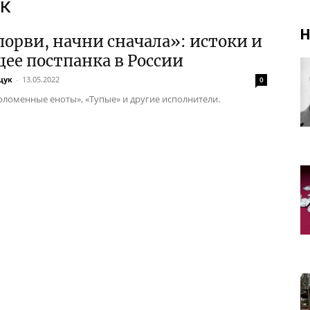
ик
Н
порви, начни сначала»: истоки и
ее постпанка в России
щук
-
13.05.2022
0
Соломенные еноты», «Тупые» и другие исполнители.