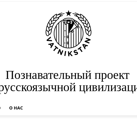
Познавательный проект
 русскоязычной цивилизац
О
О НАС