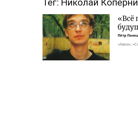
Тег: Николай Коперн
«Всё 
будущ
Пётр Поле
«Авиа», «