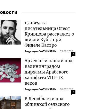
овости
15 августа
писательница Олеся
Кривцова расскажет о
жизни Кубы при
Фиделе Кастро
Редакция VATNIKSTAN
-
05.08.2026
0
Археологи нашли под
Калининградом
дирхамы Арабского
халифата VIII–IX
веков
Редакция VATNIKSTAN
-
10.07.2026
0
В Ленобласти под
обшивкой сельского