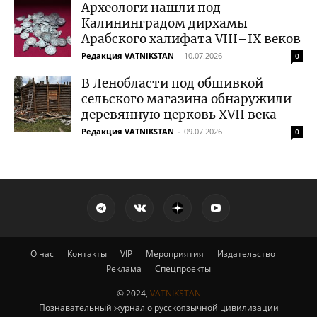
Археологи нашли под
Калининградом дирхамы
Арабского халифата VIII–IX веков
Редакция VATNIKSTAN
-
10.07.2026
0
В Ленобласти под обшивкой
сельского магазина обнаружили
деревянную церковь XVII века
Редакция VATNIKSTAN
-
09.07.2026
0
О нас
Контакты
VIP
Мероприятия
Издательство
Реклама
Спецпроекты
© 2024,
VATNIKSTAN
Познавательный журнал о русскоязычной цивилизации