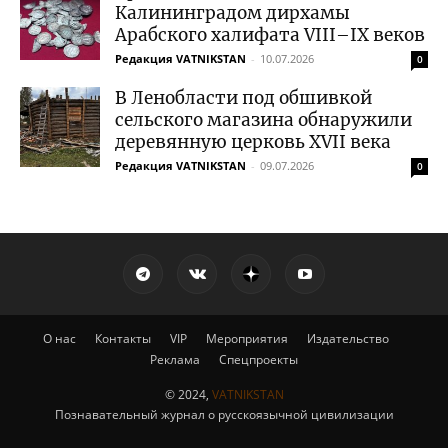
Калининградом дирхамы
Арабского халифата VIII–IX веков
Редакция VATNIKSTAN
-
10.07.2026
0
В Ленобласти под обшивкой
сельского магазина обнаружили
деревянную церковь XVII века
Редакция VATNIKSTAN
-
09.07.2026
0
О нас
Контакты
VIP
Мероприятия
Издательство
Реклама
Спецпроекты
© 2024,
VATNIKSTAN
Познавательный журнал о русскоязычной цивилизации