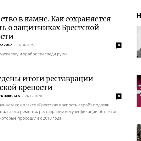
Н
тво в камне. Как сохраняется
ь о защитниках Брестской
ости
Мокина
-
16.04.2025
0
мужеству и храбрости среди руин.
едены итоги реставрации
ской крепости
VATNIKSTAN
-
24.12.2020
0
льном комплексе «Брестская крепость-герой» подвели
итального ремонта, реставрации и музеефикации объектов
которые проходили с 2018 года.