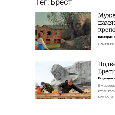
Тег: Брест
Мужес
памят
креп
Виктория 
Памятник 
Подв
Брест
Редакция 
В мемориа
итоги кап
крепости, 