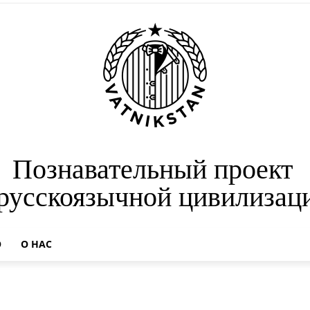
Познавательный проект
 русскоязычной цивилизац
О
О НАС