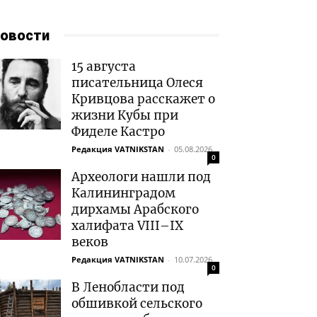
овости
15 августа
писательница Олеся
Кривцова расскажет о
жизни Кубы при
Фиделе Кастро
Редакция VATNIKSTAN
-
05.08.2026
0
Археологи нашли под
Калининградом
дирхамы Арабского
халифата VIII–IX
веков
Редакция VATNIKSTAN
-
10.07.2026
0
В Ленобласти под
обшивкой сельского