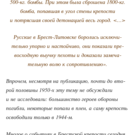
500-кг. бом­бы. При этом была сбро­ше­на 1800-кг.
бом­ба, попав­шая в угол сте­ны кре­по­сти
и потряс­шая сво­ей дето­на­ци­ей весь город. <…>
Рус­ские в Брест-Литов­ске боро­лись исклю­чи­
тель­но упор­но и настой­чи­во, они пока­за­ли пре­
вос­ход­ную выуч­ку пехо­ты и дока­за­ли заме­ча­
тель­ную волю к сопротивлению».
Впро­чем, несмот­ря на пуб­ли­ка­цию, почти до вто­
рой поло­ви­ны 1950‑х эту тему не обсуж­да­ли
и не иссле­до­ва­ли: боль­шин­ство геро­ев обо­ро­ны
погиб­ли, неко­то­рые попа­ли в плен, а саму кре­пость
осво­бо­ди­ли толь­ко в 1944‑м.
Мно­гое о собы­ти­ях в Брест­ской кре­по­сти сего­дня