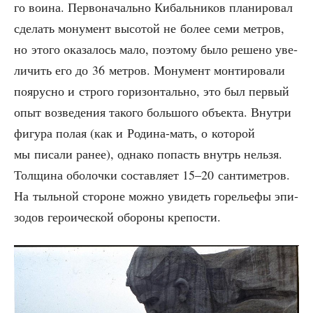
го вои­на. Пер­во­на­чаль­но Кибаль­ни­ков пла­ни­ро­вал
сде­лать мону­мент высо­той не более семи мет­ров,
но это­го ока­за­лось мало, поэто­му было реше­но уве­
ли­чить его до 36 мет­ров. Мону­мент мон­ти­ро­ва­ли
поярус­но и стро­го гори­зон­таль­но, это был пер­вый
опыт воз­ве­де­ния тако­го боль­шо­го объ­ек­та. Внут­ри
фигу­ра полая (как и Роди­на-мать, о кото­рой
мы писа­ли ранее), одна­ко попасть внутрь нель­зя.
Тол­щи­на обо­лоч­ки состав­ля­ет 15–20 сан­ти­мет­ров.
На тыль­ной сто­роне мож­но уви­деть горе­лье­фы эпи­
зо­дов геро­и­че­ской обо­ро­ны крепости.