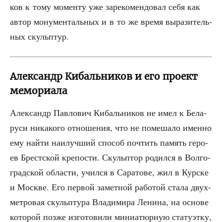
ков к тому момен­ту уже заре­ко­мен­до­вал себя как
автор мону­мен­таль­ных и в то же вре­мя выра­зи­тель­
ных скульптур.
Александр Кибальников и его проект
мемориала
Алек­сандр Пав­ло­вич Кибаль­ни­ков не имел к Бела­
ру­си ника­ко­го отно­ше­ния, что не поме­ша­ло имен­но
ему най­ти наи­луч­ший спо­соб почтить память геро­
ев Брест­ской кре­по­сти. Скуль­птор родил­ся в Вол­го­
град­ской обла­сти, учил­ся в Сара­то­ве, жил в Кур­ске
и Москве. Его пер­вой замет­ной рабо­той ста­ла двух­
мет­ро­вая скульп­ту­ра Вла­ди­ми­ра Лени­на, на осно­ве
кото­рой поз­же изго­то­ви­ли мини­а­тюр­ную ста­ту­эт­ку,