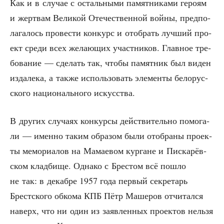
Как и в слу­чае с осталь­ны­ми памят­ни­ка­ми геро­ям
и жерт­вам Вели­кой Оте­че­ствен­ной вой­ны, пред­по­
ла­га­лось про­ве­сти кон­курс и отобрать луч­ший про­
ект сре­ди всех жела­ю­щих участ­ни­ков. Глав­ное тре­
бо­ва­ние — сде­лать так, что­бы памят­ник был виден
изда­ле­ка, а так­же исполь­зо­вать эле­мен­ты бело­рус­
ско­го наци­о­наль­но­го искусства.
В дру­гих слу­ча­ях кон­кур­сы дей­стви­тель­но помо­га­
ли — имен­но таким обра­зом были ото­бра­ны про­ек­
ты мемо­ри­а­лов на Мама­е­вом кур­гане и Пис­ка­рёв­
ском клад­би­ще. Одна­ко с Бре­стом всё пошло
не так: в декаб­ре 1957 года пер­вый сек­ре­тарь
Брест­ско­го обко­ма КПБ Пётр Маше­ров отчи­тал­ся
наверх, что ни один из заяв­лен­ных про­ек­тов нель­зя