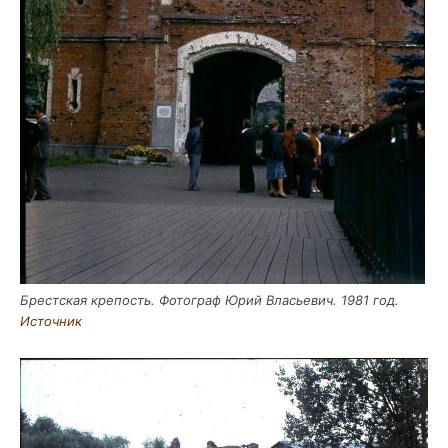
Брест­ская кре­пость. Фото­граф Юрий Вла­сье­вич. 1981 год.
Источ­ник