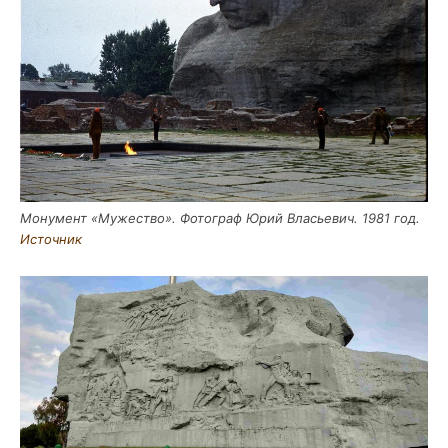
Мону­мент «Муже­ство». Фото­граф Юрий Вла­сье­вич. 1981 год.
Источ­ник