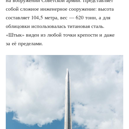
на воору­же­нии Совет­ской армии. Пред­став­ля­ет
собой слож­ное инже­нер­ное соору­же­ние: высо­та
состав­ля­ет 104,5 мет­ра, вес — 620 тонн, а для
обли­цов­ки исполь­зо­ва­лась тита­но­вая сталь.
«Штык» виден из любой точ­ки кре­по­сти и даже
за её пределами.