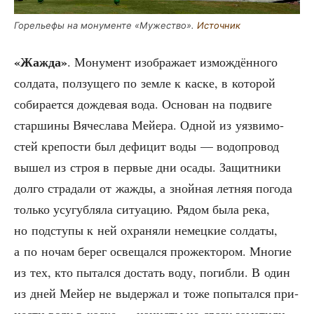
Горе­лье­фы на мону­мен­те «Муже­ство».
Источ­ник
«Жаж­да»
. Мону­мент изоб­ра­жа­ет измож­дён­но­го
сол­да­та, пол­зу­ще­го по зем­ле к кас­ке, в кото­рой
соби­ра­ет­ся дож­де­вая вода. Осно­ван на подви­ге
стар­ши­ны Вяче­сла­ва Мей­е­ра. Одной из уяз­ви­мо­
стей кре­по­сти был дефи­цит воды — водо­про­вод
вышел из строя в пер­вые дни оса­ды. Защит­ни­ки
дол­го стра­да­ли от жаж­ды, а зной­ная лет­няя пого­да
толь­ко усу­губ­ля­ла ситу­а­цию. Рядом была река,
но под­сту­пы к ней охра­ня­ли немец­кие сол­да­ты,
а по ночам берег осве­щал­ся про­жек­то­ром. Мно­гие
из тех, кто пытал­ся достать воду, погиб­ли. В один
из дней Мей­ер не выдер­жал и тоже попы­тал­ся при­