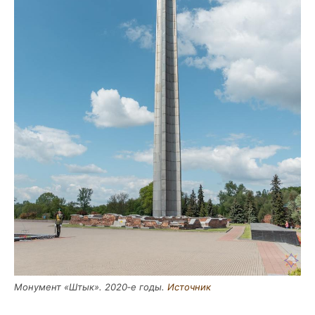
Мону­мент «Штык». 2020‑е годы.
Источ­ник