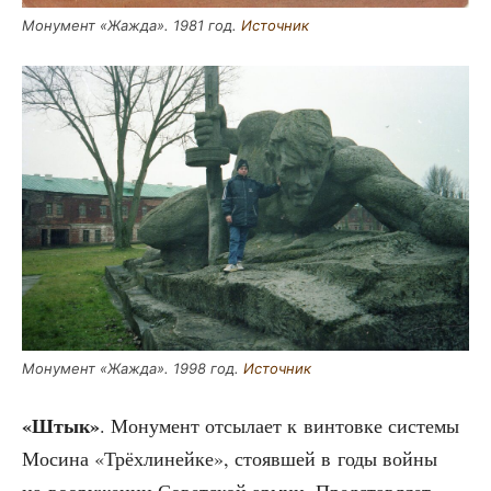
Мону­мент «Жаж­да». 1981 год.
Источ­ник
Мону­мент «Жаж­да». 1998 год.
Источ­ник
«Штык»
. Мону­мент отсы­ла­ет к вин­тов­ке систе­мы
Моси­на «Трёх­ли­ней­ке», сто­яв­шей в годы вой­ны