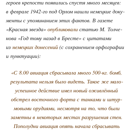
геро­ев кре­по­сти появи­лись спу­стя мно­го меся­цев:
в фев­ра­ле 1942-го под Орлом нашли немец­кие доку­
мен­ты с упо­ми­на­ни­ем этих фак­тов. В газе­те
«Крас­ная звез­да»
опуб­ли­ко­ва­ли
ста­тью М. Тол­че­
но­ва «Год тому назад в Бре­сте» с цита­та­ми
из
немец­ких доне­се­ний
(с сохра­не­ни­ем орфо­гра­фии
и пунктуации):
«С 8.00 авиа­ция сбра­сы­ва­ла мно­го 500-кг. бомб,
резуль­та­та нель­зя было видеть. Такое же мало­
успеш­ное дей­ствие имел новый ожив­лён­ный
обстрел восточ­но­го фор­та с тан­ка­ми и штур­
мо­вы­ми ору­ди­я­ми, несмот­ря на то, что были
замет­ны в неко­то­рых местах раз­ру­ше­ния стен.
Попо­лу­дни авиа­ция опять нача­ла сбра­сы­вать