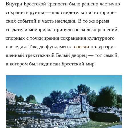
Внут­ри Брест­ской кре­по­сти было реше­но частич­но
сохра­нить руи­ны — как сви­де­тель­ство исто­ри­че­
ских собы­тий и часть насле­дия. В то же вре­мя
созда­те­ли мемо­ри­а­ла при­ня­ли несколь­ко реше­ний,
спор­ных с точ­ки зре­ния сохра­не­ния куль­тур­но­го
насле­дия. Так, до фун­да­мен­та
снес­ли
полу­раз­ру­
шен­ный трёх­этаж­ный Белый дво­рец — тот самый,
в кото­ром был под­пи­сан Брест­ский мир.