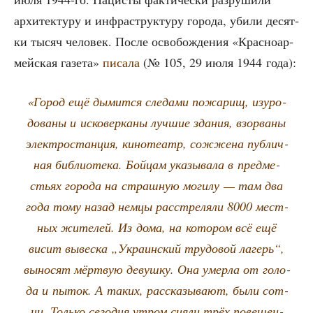
архи­тек­ту­ру и инфра­струк­ту­ру горо­да, уби­ли десят­
ки тысяч чело­век. После осво­бож­де­ния «Крас­но­ар­
мей­ская газе­та»
писа­ла
(№ 105, 29 июля 1944 года):
«Город ещё дымит­ся сле­да­ми пожа­рищ, изуро­
до­ва­ны и иско­вер­ка­ны луч­шие зда­ния, взо­рва­ны
элек­тро­стан­ция, кино­те­атр, сожже­на пуб­лич­
ная биб­лио­те­ка. Бой­цам ука­зы­ва­ла в пред­ме­
стьях горо­да на страш­ную моги­лу — там два
года тому назад нем­цы рас­стре­ля­ли 8000 мест­
ных жите­лей. Из дома, на кото­ром всё ещё
висит вывес­ка „Укра­ин­ский тру­до­вой лагерь“,
выно­сят мёрт­вую девуш­ку. Она умер­ла от голо­
да и пыток. А таких, рас­ска­зы­ва­ют, были сот­
ни. Толь­ко сего­дня утром сня­ли трёх пове­шен­