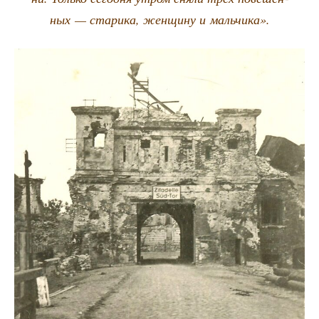
ных — ста­ри­ка, жен­щи­ну и мальчика».