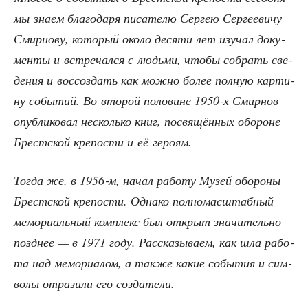
мы зна­ем бла­го­да­ря писа­те­лю Сер­гею Сер­ге­е­ви­чу
Смир­но­ву, кото­рый око­ло деся­ти лет изу­чал доку­
мен­ты и встре­чал­ся с людь­ми, что­бы собрать све­
де­ния и вос­со­здать как мож­но более пол­ную кар­ти­
ну собы­тий. Во вто­рой поло­вине 1950‑х Смир­нов
опуб­ли­ко­вал несколь­ко книг, посвя­щён­ных обо­роне
Брест­ской кре­по­сти и её героям.
Тогда же, в 1956‑м, начал рабо­ту Музей обо­ро­ны
Брест­ской кре­по­сти. Одна­ко пол­но­мас­штаб­ный
мемо­ри­аль­ный ком­плекс был открыт зна­чи­тель­но
позд­нее — в 1971 году. Рас­ска­зы­ва­ем, как шла рабо­
та над мемо­ри­а­лом, а так­же какие собы­тия и сим­
во­лы отра­зи­ли его создатели.