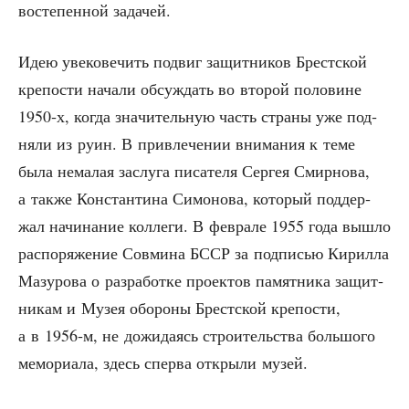
во­сте­пен­ной задачей.
Идею уве­ко­ве­чить подвиг защит­ни­ков Брест­ской
кре­по­сти нача­ли обсуж­дать во вто­рой поло­вине
1950‑х, когда зна­чи­тель­ную часть стра­ны уже под­
ня­ли из руин. В при­вле­че­нии вни­ма­ния к теме
была нема­лая заслу­га писа­те­ля Сер­гея Смир­но­ва,
а так­же Кон­стан­ти­на Симо­но­ва, кото­рый под­дер­
жал начи­на­ние кол­ле­ги. В фев­ра­ле 1955 года вышло
рас­по­ря­же­ние Сов­ми­на БССР за под­пи­сью Кирил­ла
Мазу­ро­ва о раз­ра­бот­ке про­ек­тов памят­ни­ка защит­
ни­кам и Музея обо­ро­ны Брест­ской кре­по­сти,
а в 1956‑м, не дожи­да­ясь стро­и­тель­ства боль­шо­го
мемо­ри­а­ла, здесь спер­ва откры­ли музей.