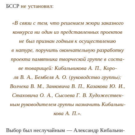
БССР
не уста­но­вил
:
«В свя­зи с тем, что реше­ни­ем жюри заказ­но­го
кон­кур­са ни один из пред­став­лен­ных про­ек­тов
не был при­знан год­ным к осу­ществ­ле­нию
в нату­ре, пору­чить окон­ча­тель­ную раз­ра­бот­ку
про­ек­та памят­ни­ка твор­че­ской груп­пе в соста­
ве това­ри­щей: Кибаль­ни­ко­ва А. П., Коро­
ля В. А., Бем­бе­ля А. О. (руко­вод­ство груп­пы);
Вол­че­ка В. М., Зан­ко­ви­ча В. П., Каза­ко­ва Ю. И.,
Ста­хо­ви­ча О. А., Сысо­е­ва Г. В. Худо­же­ствен­
ным руко­во­ди­те­лем груп­пы назна­чить Кибаль­ни­
ко­ва А. П.».
Выбор был неслу­чай­ным — Алек­сандр Кибаль­ни­