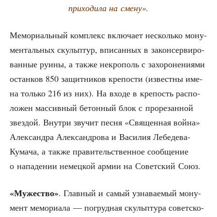
при­хо­ди­ла на смену».
Мемо­ри­аль­ный ком­плекс вклю­ча­ет несколь­ко мону­
мен­таль­ных скульп­тур, впи­сан­ных в закон­сер­ви­ро­
ван­ные руи­ны, а так­же некро­поль с захо­ро­не­ни­я­ми
остан­ков 850 защит­ни­ков кре­по­сти (извест­ны име­
на толь­ко 216 из них). На вхо­де в кре­пость рас­по­
ло­жен мас­сив­ный бетон­ный блок с про­ре­зан­ной
звез­дой. Внут­ри зву­чит пес­ня «Свя­щен­ная вой­на»
Алек­сандра Алек­сан­дро­ва и Васи­лия Лебе­де­ва-
Кума­ча, а так­же пра­ви­тель­ствен­ное сооб­ще­ние
о напа­де­нии немец­кой армии на Совет­ский Союз.
«Муже­ство»
. Глав­ный и самый узна­ва­е­мый мону­
мент мемо­ри­а­ла — погруд­ная скульп­ту­ра совет­ско­