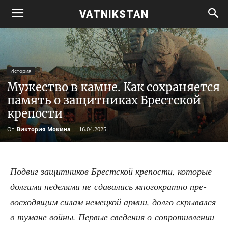
VATNIKSTAN
История
Мужество в камне. Как сохраняется
память о защитниках Брестской
крепости
От
Виктория Мокина
-
16.04.2025
Подвиг защит­ни­ков Брест­ской кре­по­сти, кото­рые
дол­ги­ми неде­ля­ми не сда­ва­лись мно­го­крат­но пре­
вос­хо­дя­щим силам немец­кой армии, дол­го скры­вал­ся
в тумане вой­ны. Пер­вые све­де­ния о сопро­тив­ле­нии