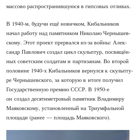
мас­со­во рас­про­стра­нив­шу­ю­ся в гип­со­вых отливах.
В 1940‑м, будучи ещё нович­ком, Кибаль­ни­ков
начал рабо­ту над памят­ни­ком Нико­лаю Чер­ны­шев­
ско­му. Этот про­ект пре­рвал­ся из-за вой­ны: Алек­
сандр Пав­ло­вич создал цикл скульп­тур, посвя­щён­
ных совет­ским сол­да­там и пар­ти­за­нам. Во вто­рой
поло­вине 1940‑х Кибаль­ни­ков вер­нул­ся к скульп­ту­
ре Чер­ны­шев­ско­го, за кото­рую в ито­ге полу­чил
Госу­дар­ствен­ную пре­мию СССР. В 1950‑е
он создал деся­ти­мет­ро­вый памят­ник Вла­ди­ми­ру
Мая­ков­ско­му, уста­нов­лен­ный на Три­ум­фаль­ной
пло­ща­ди (ранее — пло­щадь Маяковского).