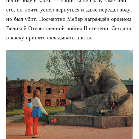
не­сти воду в кас­ке — наци­сты не сра­зу заме­ти­ли
его, он почти успел вер­нуть­ся и даже пере­дал воду,
но был убит. Посмерт­но Мей­ер награж­дён орде­ном
Вели­кой Оте­че­ствен­ной вой­ны II сте­пе­ни. Сего­дня
в кас­ку при­ня­то скла­ды­вать цветы.