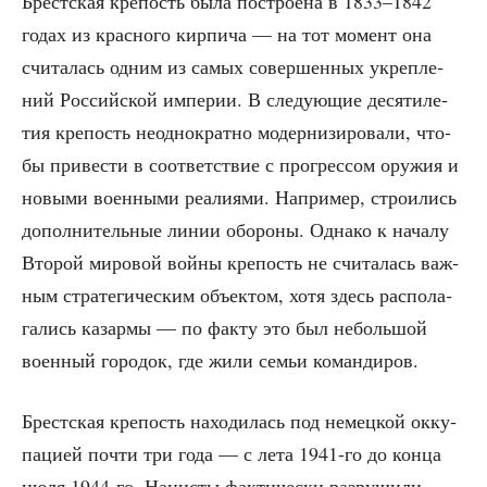
Брест­ская кре­пость была постро­е­на в 1833–1842
годах из крас­но­го кир­пи­ча — на тот момент она
счи­та­лась одним из самых совер­шен­ных укреп­ле­
ний Рос­сий­ской импе­рии. В сле­ду­ю­щие деся­ти­ле­
тия кре­пость неод­но­крат­но модер­ни­зи­ро­ва­ли, что­
бы при­ве­сти в соот­вет­ствие с про­грес­сом ору­жия и
новы­ми воен­ны­ми реа­ли­я­ми. Напри­мер, стро­и­лись
допол­ни­тель­ные линии обо­ро­ны. Одна­ко к нача­лу
Вто­рой миро­вой вой­ны кре­пость не счи­та­лась важ­
ным стра­те­ги­че­ским объ­ек­том, хотя здесь рас­по­ла­
га­лись казар­мы — по фак­ту это был неболь­шой
воен­ный горо­док, где жили семьи командиров.
Брест­ская кре­пость нахо­ди­лась под немец­кой окку­
па­ци­ей почти три года — с лета 1941-го до кон­ца
июля 1944-го. Наци­сты фак­ти­че­ски раз­ру­ши­ли