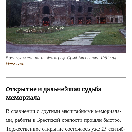
Брест­ская кре­пость. Фото­граф Юрий Вла­сье­вич. 1981 год.
Источ­ник
Открытие и дальнейшая судьба
мемориала
В срав­не­нии с дру­ги­ми мас­штаб­ны­ми мемо­ри­а­ла­
ми, рабо­ты в Брест­ской кре­по­сти про­шли быст­ро.
Тор­же­ствен­ное откры­тие состо­я­лось уже 25 сен­тяб­