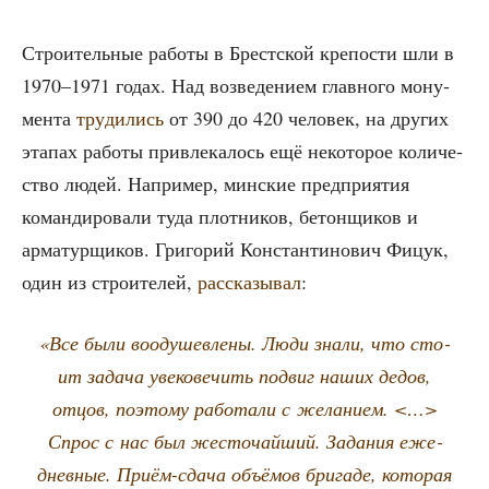
Стро­и­тель­ные рабо­ты в Брест­ской кре­по­сти шли в
1970–1971 годах. Над воз­ве­де­ни­ем глав­но­го мону­
мен­та
тру­ди­лись
от 390 до 420 чело­век, на дру­гих
эта­пах рабо­ты при­вле­ка­лось ещё неко­то­рое коли­че­
ство людей. Напри­мер, мин­ские пред­при­я­тия
коман­ди­ро­ва­ли туда плот­ни­ков, бетон­щи­ков и
арма­тур­щи­ков. Гри­го­рий Кон­стан­ти­но­вич Фицук,
один из стро­и­те­лей,
рас­ска­зы­вал
:
«Все были вооду­шев­ле­ны. Люди зна­ли, что сто­
ит зада­ча уве­ко­ве­чить подвиг наших дедов,
отцов, поэто­му рабо­та­ли с жела­ни­ем. <…>
Спрос с нас был жесто­чай­ший. Зада­ния еже­
днев­ные. При­ём-сда­ча объ­ё­мов бри­га­де, кото­рая