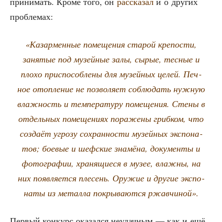
при­ни­мать. Кро­ме того, он
рас­ска­зал
и о дру­гих
проблемах:
«Казар­мен­ные поме­ще­ния ста­рой кре­по­сти,
заня­тые под музей­ные залы, сырые, тес­ные и
пло­хо при­спо­соб­ле­ны для музей­ных целей. Печ­
ное отоп­ле­ние не поз­во­ля­ет соблю­дать нуж­ную
влаж­ность и тем­пе­ра­ту­ру поме­ще­ния. Сте­ны в
отдель­ных поме­ще­ни­ях пора­же­ны гриб­ком, что
созда­ёт угро­зу сохран­но­сти музей­ных экс­по­на­
тов; бое­вые и шеф­ские зна­мё­на, доку­мен­ты и
фото­гра­фии, хра­ня­щи­е­ся в музее, влаж­ны, на
них появ­ля­ет­ся пле­сень. Ору­жие и дру­гие экс­по­
на­ты из метал­ла покры­ва­ют­ся ржавчиной».
Пер­вый кон­курс ока­зал­ся неудач­ным — как и ещё