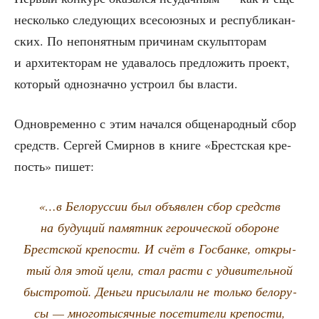
несколь­ко сле­ду­ю­щих все­со­юз­ных и рес­пуб­ли­кан­
ских. По непо­нят­ным при­чи­нам скуль­пто­рам
и архи­тек­то­рам не уда­ва­лось пред­ло­жить про­ект,
кото­рый одно­знач­но устро­ил бы власти.
Одно­вре­мен­но с этим начал­ся обще­на­род­ный сбор
средств. Сер­гей Смир­нов в кни­ге «Брест­ская кре­
пость» пишет:
«…в Бело­рус­сии был объ­яв­лен сбор средств
на буду­щий памят­ник геро­и­че­ской обо­роне
Брест­ской кре­по­сти. И счёт в Гос­бан­ке, откры­
тый для этой цели, стал рас­ти с уди­ви­тель­ной
быст­ро­той. День­ги при­сы­ла­ли не толь­ко бело­ру­
сы — мно­го­ты­сяч­ные посе­ти­те­ли кре­по­сти,