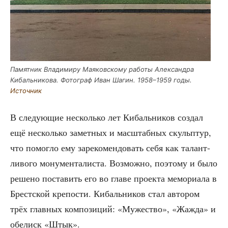
Памят­ник Вла­ди­ми­ру Мая­ков­ско­му рабо­ты Алек­сандра
Кибаль­ни­ко­ва. Фото­граф Иван Шагин. 1958–1959 годы.
Источ­ник
В сле­ду­ю­щие несколь­ко лет Кибаль­ни­ков создал
ещё несколь­ко замет­ных и мас­штаб­ных скульп­тур,
что помог­ло ему заре­ко­мен­до­вать себя как талант­
ли­во­го мону­мен­та­ли­ста. Воз­мож­но, поэто­му и было
реше­но поста­вить его во гла­ве про­ек­та мемо­ри­а­ла в
Брест­ской кре­по­сти. Кибаль­ни­ков стал авто­ром
трёх глав­ных ком­по­зи­ций: «Муже­ство», «Жаж­да» и
обе­лиск «Штык».