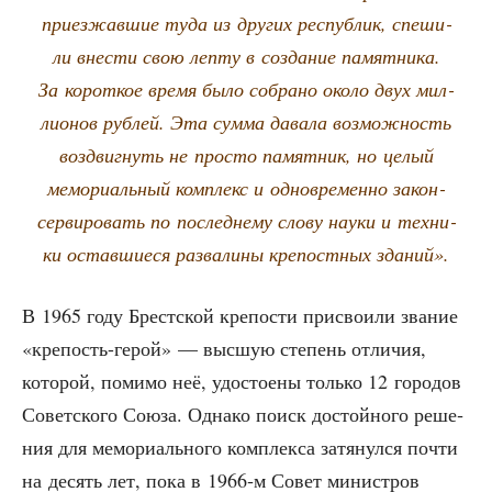
при­ез­жав­шие туда из дру­гих рес­пуб­лик, спе­ши­
ли вне­сти свою леп­ту в созда­ние памят­ни­ка.
За корот­кое вре­мя было собра­но око­ло двух мил­
ли­о­нов руб­лей. Эта сум­ма дава­ла воз­мож­ность
воз­двиг­нуть не про­сто памят­ник, но целый
мемо­ри­аль­ный ком­плекс и одно­вре­мен­но закон­
сер­ви­ро­вать по послед­не­му сло­ву нау­ки и тех­ни­
ки остав­ши­е­ся раз­ва­ли­ны кре­пост­ных зданий».
В 1965 году Брест­ской кре­по­сти при­сво­и­ли зва­ние
«кре­пость-герой» — выс­шую сте­пень отли­чия,
кото­рой, поми­мо неё, удо­сто­е­ны толь­ко 12 горо­дов
Совет­ско­го Сою­за. Одна­ко поиск достой­но­го реше­
ния для мемо­ри­аль­но­го ком­плек­са затя­нул­ся почти
на десять лет, пока в 1966‑м Совет мини­стров