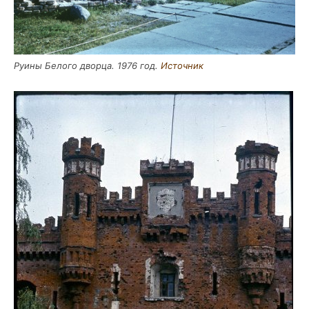
Руи­ны Бело­го двор­ца. 1976 год.
Источ­ник