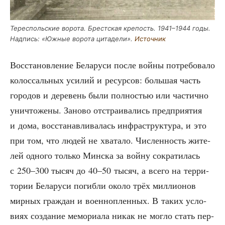
Терес­поль­ские воро­та. Брест­ская кре­пость. 1941–1944 годы.
Над­пись: «Южные воро­та цита­де­ли».
Источ­ник
Вос­ста­нов­ле­ние Бела­ру­си после вой­ны потре­бо­ва­ло
колос­саль­ных уси­лий и ресур­сов: боль­шая часть
горо­дов и дере­вень были пол­но­стью или частич­но
уни­что­же­ны. Зано­во отстра­и­ва­лись пред­при­я­тия
и дома, вос­ста­нав­ли­ва­лась инфра­струк­ту­ра, и это
при том, что людей не хва­та­ло. Чис­лен­ность жите­
лей одно­го толь­ко Мин­ска за вой­ну сокра­ти­лась
с 250–300 тысяч до 40–50 тысяч, а все­го на тер­ри­
то­рии Бела­ру­си погиб­ли око­ло трёх мил­ли­о­нов
мир­ных граж­дан и воен­но­плен­ных. В таких усло­
ви­ях созда­ние мемо­ри­а­ла никак не мог­ло стать пер­