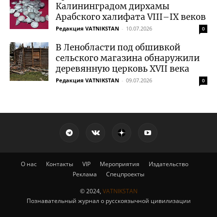
Калининградом дирхамы
Арабского халифата VIII–IX веков
Редакция VATNIKSTAN
-
10.07.2026
0
В Ленобласти под обшивкой
сельского магазина обнаружили
деревянную церковь XVII века
Редакция VATNIKSTAN
-
09.07.2026
0
О нас
Контакты
VIP
Мероприятия
Издательство
Реклама
Спецпроекты
© 2024,
VATNIKSTAN
Познавательный журнал о русскоязычной цивилизации